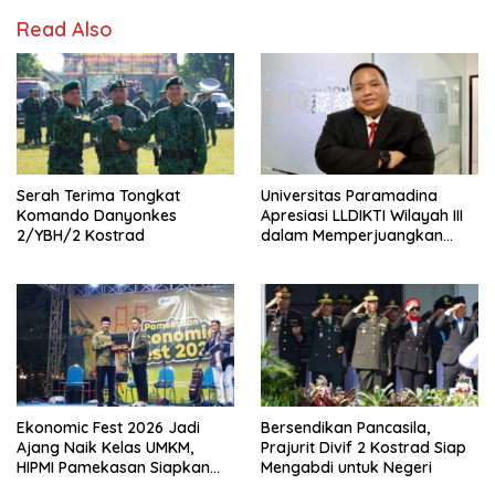
Read Also
Serah Terima Tongkat
Universitas Paramadina
Komando Danyonkes
Apresiasi LLDIKTI Wilayah III
2/YBH/2 Kostrad
dalam Memperjuangkan
Eksistensi Perguruan Tinggi
Swasta
Ekonomic Fest 2026 Jadi
Bersendikan Pancasila,
Ajang Naik Kelas UMKM,
Prajurit Divif 2 Kostrad Siap
HIPMI Pamekasan Siapkan
Mengabdi untuk Negeri
Kolaborasi Ekspor hingga