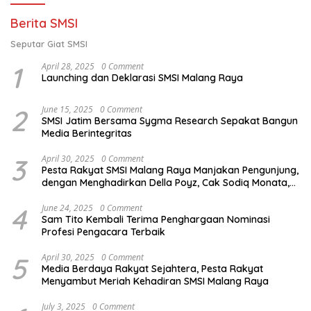
Berita SMSI
Seputar Giat SMSI
1
April 28, 2025
0 Comment
Launching dan Deklarasi SMSI Malang Raya
2
June 15, 2025
0 Comment
SMSI Jatim Bersama Sygma Research Sepakat Bangun
Media Berintegritas
3
April 30, 2025
0 Comment
Pesta Rakyat SMSI Malang Raya Manjakan Pengunjung,
dengan Menghadirkan Della Poyz, Cak Sodiq Monata,
dan Ratna Antika
4
June 24, 2025
0 Comment
Sam Tito Kembali Terima Penghargaan Nominasi
Profesi Pengacara Terbaik
5
April 30, 2025
0 Comment
Media Berdaya Rakyat Sejahtera, Pesta Rakyat
Menyambut Meriah Kehadiran SMSI Malang Raya
July 3, 2025
0 Comment