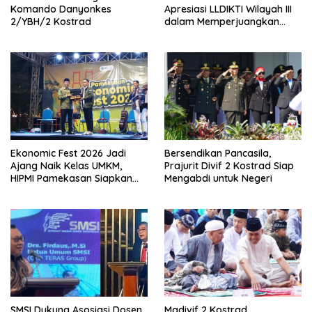
Komando Danyonkes
Apresiasi LLDIKTI Wilayah III
2/YBH/2 Kostrad
dalam Memperjuangkan
Eksistensi Perguruan Tinggi
Swasta
Ekonomic Fest 2026 Jadi
Bersendikan Pancasila,
Ajang Naik Kelas UMKM,
Prajurit Divif 2 Kostrad Siap
HIPMI Pamekasan Siapkan
Mengabdi untuk Negeri
Kolaborasi Ekspor hingga
Pendampingan Usaha
SMSI Dukung Asosiasi Dosen
Madivif 2 Kostrad