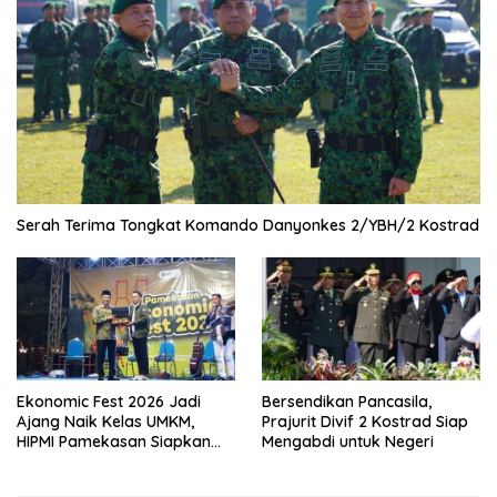
Serah Terima Tongkat Komando Danyonkes 2/YBH/2 Kostrad
Ekonomic Fest 2026 Jadi
Bersendikan Pancasila,
Ajang Naik Kelas UMKM,
Prajurit Divif 2 Kostrad Siap
HIPMI Pamekasan Siapkan
Mengabdi untuk Negeri
Kolaborasi Ekspor hingga
Pendampingan Usaha