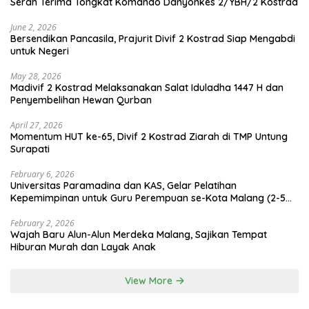
Serah Terima Tongkat Komando Danyonkes 2/YBH/2 Kostrad
June 2, 2026
Bersendikan Pancasila, Prajurit Divif 2 Kostrad Siap Mengabdi
untuk Negeri
May 28, 2026
Madivif 2 Kostrad Melaksanakan Salat Iduladha 1447 H dan
Penyembelihan Hewan Qurban
April 27, 2026
Momentum HUT ke-65, Divif 2 Kostrad Ziarah di TMP Untung
Surapati
February 6, 2026
Universitas Paramadina dan KAS, Gelar Pelatihan
Kepemimpinan untuk Guru Perempuan se-Kota Malang (2-5
Februari 2026)
February 2, 2026
Wajah Baru Alun-Alun Merdeka Malang, Sajikan Tempat
Hiburan Murah dan Layak Anak
View More