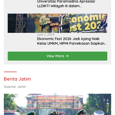
Universitas Paramadina Apresiasi
LLDIKTI Wilayah III dalam
Memperjuangkan Eksistensi Perguruan
Tinggi Swasta
June 2, 2026
Ekonomic Fest 2026 Jadi Ajang Naik
Kelas UMKM, HIPMI Pamekasan Siapkan
Kolaborasi Ekspor hingga
Pendampingan Usaha
View More
Berita Jatim
Suputar Jatim