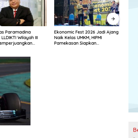
 Fest 2026 Jadi Ajang
Bersendikan Pancasila, Prajurit
SMSI 
as UMKM, HIPMI
Divif 2 Kostrad Siap Mengabdi
Indon
an Siapkan
untuk Negeri
Kelay
si Ekspor hingga
ingan Usaha
B