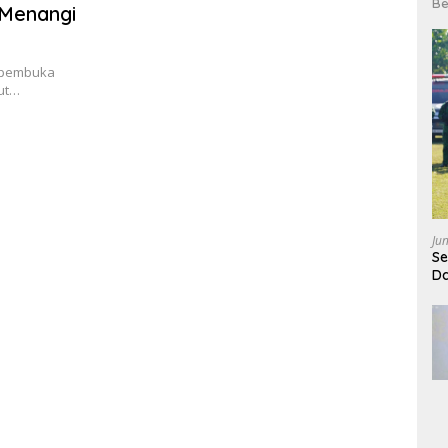
Be
 Menangi
i pembuka
kut…
Ju
Se
Da