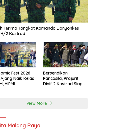
ah Terima Tongkat Komando Danyonkes
BH/2 Kostrad
omic Fest 2026
Bersendikan
 Ajang Naik Kelas
Pancasila, Prajurit
, HIPMI
Divif 2 Kostrad Siap
ekasan Siapkan
Mengabdi untuk
borasi Ekspor
Negeri
gga Pendampingan
View More
ha
ita Malang Raya