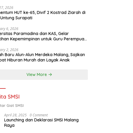
 27, 2026
ntum HUT ke-65, Divif 2 Kostrad Ziarah di
Untung Surapati
ary 6, 2026
ersitas Paramadina dan KAS, Gelar
tihan Kepemimpinan untuk Guru Perempuan
ota Malang (2-5 Februari 2026)
ary 2, 2026
h Baru Alun-Alun Merdeka Malang, Sajikan
at Hiburan Murah dan Layak Anak
View More
ita SMSI
tar Giat SMSI
April 28, 2025
0 Comment
Launching dan Deklarasi SMSI Malang
Raya