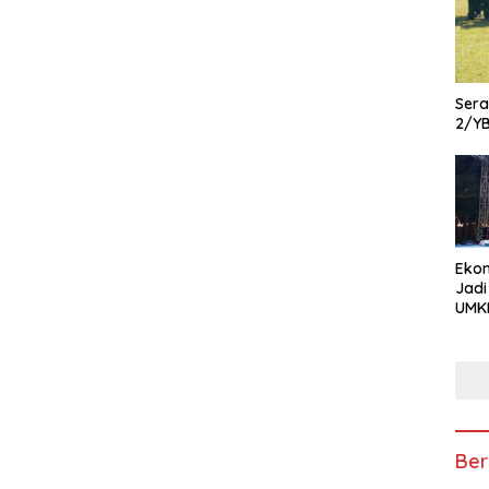
Ser
2/Y
Ekon
Jadi
UMKM
Pam
Kola
hin
Usa
Ber