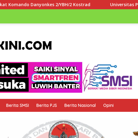
s 2/YBH/2 Kostrad
Universitas Paramadina Apresiasi L
Berita SMSI
Berita PJS
Berita Nasional
Opini