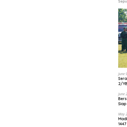
Sepu
June 
Ser
2/Y
June 
Bers
Siap
May 
Madi
1447