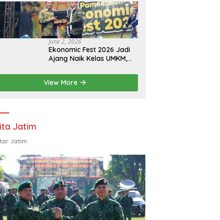
Eksistensi Perguruan
Tinggi Swasta
June 2, 2026
Ekonomic Fest 2026 Jadi
Ajang Naik Kelas UMKM,
HIPMI Pamekasan Siapkan
Kolaborasi Ekspor hingga
View More
Pendampingan Usaha
ita Jatim
tar Jatim