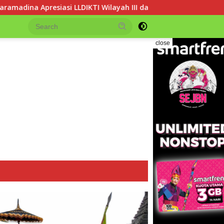
LDIKTI Wilayah III dalam Memperjuangkan Eksistensi Perguruan 
close