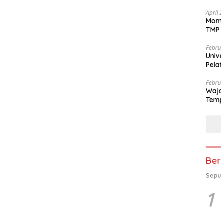
April
Mome
TMP 
Febru
Univ
Pela
se-K
Febru
Waja
Temp
Ber
Sepu
1