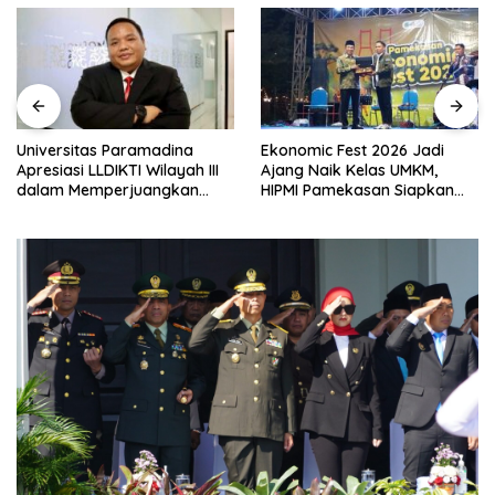
Universitas Paramadina
Ekonomic Fest 2026 Jadi
Apresiasi LLDIKTI Wilayah III
Ajang Naik Kelas UMKM,
dalam Memperjuangkan
HIPMI Pamekasan Siapkan
Eksistensi Perguruan Tinggi
Kolaborasi Ekspor hingga
Swasta
Pendampingan Usaha