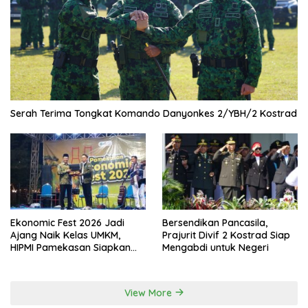
Serah Terima Tongkat Komando Danyonkes 2/YBH/2 Kostrad
Ekonomic Fest 2026 Jadi
Bersendikan Pancasila,
Ajang Naik Kelas UMKM,
Prajurit Divif 2 Kostrad Siap
HIPMI Pamekasan Siapkan
Mengabdi untuk Negeri
Kolaborasi Ekspor hingga
Pendampingan Usaha
View More