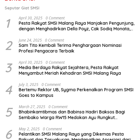
Seputar Giat SMSI
1
April 30, 2025
0 Comment
Pesta Rakyat SMSI Malang Raya Manjakan Pengunjung,
dengan Menghadirkan Della Poyz, Cak Sodiq Monata,
dan Ratna Antika
2
June 24, 2025
0 Comment
Sam Tito Kembali Terima Penghargaan Nominasi
Profesi Pengacara Terbaik
3
April 30, 2025
0 Comment
Media Berdaya Rakyat Sejahtera, Pesta Rakyat
Menyambut Meriah Kehadiran SMSI Malang Raya
4
July 3, 2025
0 Comment
Bertemu Rektor UB, Sygma Perkenalkan Program SMSI
Goes to Kampus
5
March 27, 2025
0 Comment
Bhabinkamtibmas dan Babinsa Hadiri Baksos Bagi
Sembako Warga RW15 Medokan Ayu Rungkut
Surabaya
6
May 2, 2025
0 Comment
Pelantikan SMSI Malang Raya yang Dikemas Pesta
Rakyat dan Tasyakuran, Mendapatkan Apresiasi dari