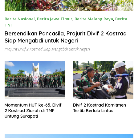
Berita Nasional
,
Berita Jawa Timur
,
Berita Malang Raya
,
Berita
TNI
June 2, 2026
Bersendikan Pancasila, Prajurit Divif 2 Kostrad
Siap Mengabdi untuk Negeri
Prajurit Divif 2 Kostrad Siap Mengabdi Untuk Negeri
Momentum HUT ke-65, Divif
Divif 2 Kostrad Komitmen
2 Kostrad Ziarah di TMP
Tertib Berlalu Lintas
Untung Surapati