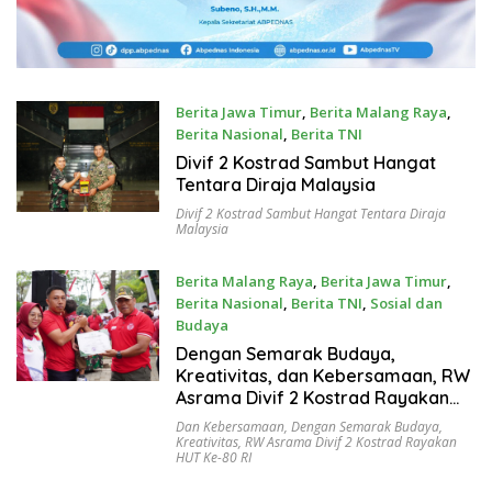
Berita Jawa Timur
,
Berita Malang Raya
,
Berita Nasional
,
Berita TNI
September 19, 2025
Divif 2 Kostrad Sambut Hangat
Tentara Diraja Malaysia
Divif 2 Kostrad Sambut Hangat Tentara Diraja
Malaysia
Berita Malang Raya
,
Berita Jawa Timur
,
Berita Nasional
,
Berita TNI
,
Sosial dan
Budaya
August 23, 2025
Dengan Semarak Budaya,
Kreativitas, dan Kebersamaan, RW
Asrama Divif 2 Kostrad Rayakan
HUT ke-80 RI
Dan Kebersamaan
,
Dengan Semarak Budaya
,
Kreativitas
,
RW Asrama Divif 2 Kostrad Rayakan
HUT Ke-80 RI