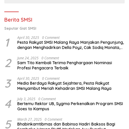
Berita SMSI
Seputar Giat SMSI
1
April 30, 2025
0 Comment
Pesta Rakyat SMSI Malang Raya Manjakan Pengunjung,
dengan Menghadirkan Della Poyz, Cak Sodiq Monata,
dan Ratna Antika
2
June 24, 2025
0 Comment
Sam Tito Kembali Terima Penghargaan Nominasi
Profesi Pengacara Terbaik
3
April 30, 2025
0 Comment
Media Berdaya Rakyat Sejahtera, Pesta Rakyat
Menyambut Meriah Kehadiran SMSI Malang Raya
4
July 3, 2025
0 Comment
Bertemu Rektor UB, Sygma Perkenalkan Program SMSI
Goes to Kampus
5
March 27, 2025
0 Comment
Bhabinkamtibmas dan Babinsa Hadiri Baksos Bagi