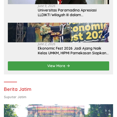
June 9, 2026
Universitas Paramadina Apresiasi
LLDIKTI Wilayah III dalam
Memperjuangkan Eksistensi Perguruan
Tinggi Swasta
June 2, 2026
Ekonomic Fest 2026 Jadi Ajang Naik
Kelas UMKM, HIPMI Pamekasan Siapkan
Kolaborasi Ekspor hingga
Pendampingan Usaha
View More
Berita Jatim
Suputar Jatim