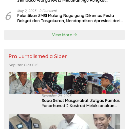
Sembako Warga RW15 Medokan Ayu Rungkut
Surabaya
6
May 2, 2025
0 Comment
Pelantikan SMSI Malang Raya yang Dikemas Pesta
Rakyat dan Tasyakuran, Mendapatkan Apresiasi dari
Bupati Malang
View More
Pro Jurnalismedia Siber
Seputar Giat PJS
December 29, 2025
Sapa Sehat Masyarakat, Satgas Pamtas
Yonarhanud 2 Kostrad Melaksanakan
Komsos dan Kesehatan Keliling