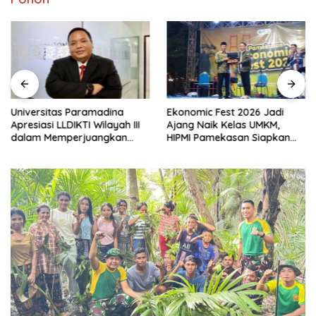
Universitas Paramadina
Ekonomic Fest 2026 Jadi
Apresiasi LLDIKTI Wilayah III
Ajang Naik Kelas UMKM,
dalam Memperjuangkan
HIPMI Pamekasan Siapkan
Eksistensi Perguruan Tinggi
Kolaborasi Ekspor hingga
Swasta
Pendampingan Usaha