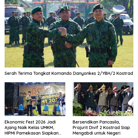
Serah Terima Tongkat Komando Danyonkes 2/YBH/2 Kostrad
Ekonomic Fest 2026 Jadi
Bersendikan Pancasila,
Ajang Naik Kelas UMKM,
Prajurit Divif 2 Kostrad Siap
HIPMI Pamekasan Siapkan
Mengabdi untuk Negeri