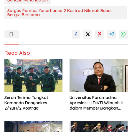
Bangun Kehangatan
Satgas Pamtas Yonarhanud 2 Kostrad Nikmati Bubur
Bergizi Bersama
Read Also
Serah Terima Tongkat
Universitas Paramadina
Komando Danyonkes
Apresiasi LLDIKTI Wilayah III
2/YBH/2 Kostrad
dalam Memperjuangkan
Eksistensi Perguruan Tinggi
Swasta