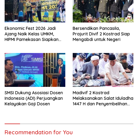
Ekonomic Fest 2026 Jadi
Bersendikan Pancasila,
Ajang Naik Kelas UMKM,
Prajurit Divif 2 Kostrad Siap
HIPMI Pamekasan Siapkan
Mengabdi untuk Negeri
Kolaborasi Ekspor hingga
Pendampingan Usaha
SMSI Dukung Asosiasi Dosen
Madivif 2 Kostrad
Indonesia (ADI) Perjuangkan
Melaksanakan Salat Iduladha
Kelayakan Gaji Dosen
1447 H dan Penyembelihan
Hewan Qurban
Recommendation for You