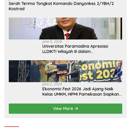
Serah Terima Tongkat Komando Danyonkes 2/YBH/2
Kostrad
June 9, 2026
Universitas Paramadina Apresiasi
LLDIKTI Wilayah III dalam
Memperjuangkan Eksistensi Perguruan
Tinggi Swasta
June 2, 2026
Ekonomic Fest 2026 Jadi Ajang Naik
Kelas UMKM, HIPMI Pamekasan Siapkan
Kolaborasi Ekspor hingga
Pendampingan Usaha
View More