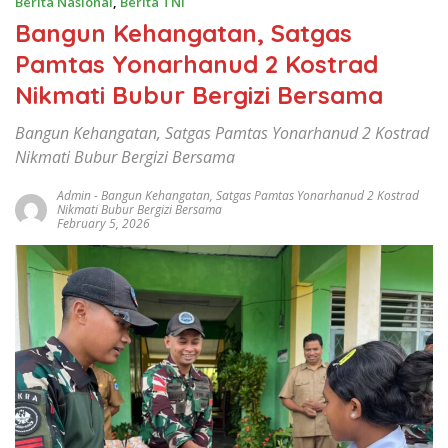
Berita Nasional
,
Berita TNI
Bangun Kehangatan, Satgas
Pamtas Yonarhanud 2 Kostrad
Nikmati Bubur Bergizi Bersama
Bangun Kehangatan, Satgas Pamtas Yonarhanud 2 Kostrad
Nikmati Bubur Bergizi Bersama
Admin
-
Bangun Kehangatan
,
Satgas Pamtas Yonarhanud 2 Kostrad
Nikmati Bubur Bergizi Bersama
February 5, 2026