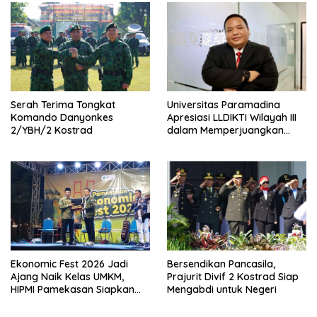
Serah Terima Tongkat
Universitas Paramadina
Komando Danyonkes
Apresiasi LLDIKTI Wilayah III
2/YBH/2 Kostrad
dalam Memperjuangkan
Eksistensi Perguruan Tinggi
Swasta
Ekonomic Fest 2026 Jadi
Bersendikan Pancasila,
Ajang Naik Kelas UMKM,
Prajurit Divif 2 Kostrad Siap
HIPMI Pamekasan Siapkan
Mengabdi untuk Negeri
Kolaborasi Ekspor hingga
Pendampingan Usaha