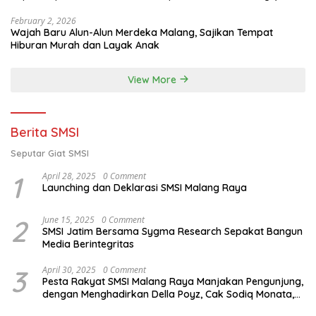
Februari 2026)
February 2, 2026
Wajah Baru Alun-Alun Merdeka Malang, Sajikan Tempat
Hiburan Murah dan Layak Anak
View More
Berita SMSI
Seputar Giat SMSI
1
April 28, 2025
0 Comment
Launching dan Deklarasi SMSI Malang Raya
2
June 15, 2025
0 Comment
SMSI Jatim Bersama Sygma Research Sepakat Bangun
Media Berintegritas
3
April 30, 2025
0 Comment
Pesta Rakyat SMSI Malang Raya Manjakan Pengunjung,
dengan Menghadirkan Della Poyz, Cak Sodiq Monata,
dan Ratna Antika