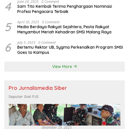
4
June 24, 2025
0 Comment
Sam Tito Kembali Terima Penghargaan Nominasi
Profesi Pengacara Terbaik
5
April 30, 2025
0 Comment
Media Berdaya Rakyat Sejahtera, Pesta Rakyat
Menyambut Meriah Kehadiran SMSI Malang Raya
6
July 3, 2025
0 Comment
Bertemu Rektor UB, Sygma Perkenalkan Program SMSI
Goes to Kampus
View More
Pro Jurnalismedia Siber
Seputar Giat PJS
December 29, 2025