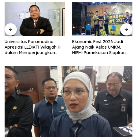
Universitas Paramadina
Ekonomic Fest 2026 Jadi
Apresiasi LLDIKTI Wilayah III
Ajang Naik Kelas UMKM,
dalam Memperjuangkan
HIPMI Pamekasan Siapkan
Eksistensi Perguruan Tinggi
Kolaborasi Ekspor hingga
Swasta
Pendampingan Usaha