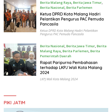
Berita Malang Raya
,
Berita Jawa Timur
,
Berita Nasional
,
Berita Parlemen
April 30, 2025
Ketua DPRD Kota Malang Hadiri
Pelantikan Pengurus PAC Pemuda
Pancasila
Ketua DPRD Kota Malang Hadiri Pelantikan
Pengurus PAC Pemuda Pancasila
Berita Nasional
,
Berita Jawa Timur
,
Berita
Malang Raya
,
Berita Parlemen
,
Berita
Pemerintah Daerah
April 17, 2025
Rapat Paripurna Pembahasan
terhadap LKPJ Wali Kota Malang
2024
LKPJ Wali Kota Malang 2024
PIKI JATIM