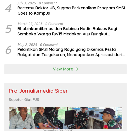
4
July 3, 2025
0 Comment
Bertemu Rektor UB, Sygma Perkenalkan Program SMSI
Goes to Kampus
5
March 27, 2025
0 Comment
Bhabinkamtibmas dan Babinsa Hadiri Baksos Bagi
Sembako Warga RW15 Medokan Ayu Rungkut
Surabaya
6
May 2, 2025
0 Comment
Pelantikan SMSI Malang Raya yang Dikemas Pesta
Rakyat dan Tasyakuran, Mendapatkan Apresiasi dari
Bupati Malang
View More
Pro Jurnalismedia Siber
Seputar Giat PJS
December 29, 2025