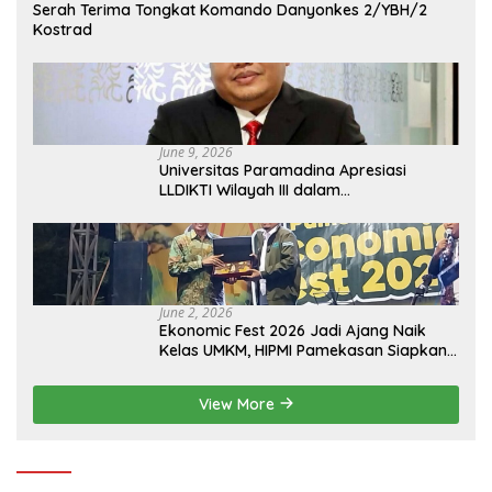
Serah Terima Tongkat Komando Danyonkes 2/YBH/2
Kostrad
June 9, 2026
Universitas Paramadina Apresiasi
LLDIKTI Wilayah III dalam
Memperjuangkan Eksistensi Perguruan
Tinggi Swasta
June 2, 2026
Ekonomic Fest 2026 Jadi Ajang Naik
Kelas UMKM, HIPMI Pamekasan Siapkan
Kolaborasi Ekspor hingga
Pendampingan Usaha
View More