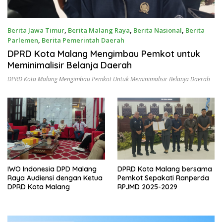
Berita Jawa Timur
,
Berita Malang Raya
,
Berita Nasional
,
Berita
Parlemen
,
Berita Pemerintah Daerah
October 1, 2025
DPRD Kota Malang Mengimbau Pemkot untuk
Meminimalisir Belanja Daerah
DPRD Kota Malang Mengimbau Pemkot Untuk Meminimalisir Belanja Daerah
IWO Indonesia DPD Malang
DPRD Kota Malang bersama
Raya Audiensi dengan Ketua
Pemkot Sepakati Ranperda
DPRD Kota Malang
RPJMD 2025-2029