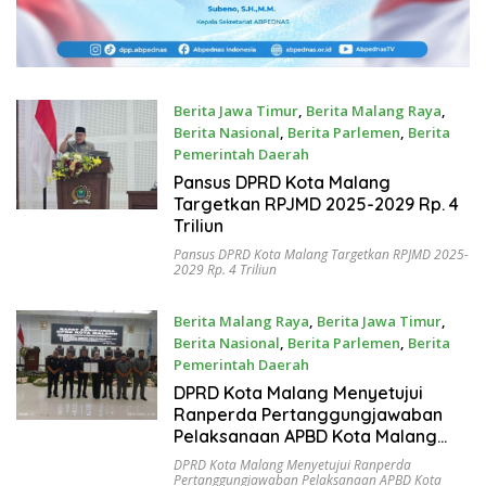
Berita Jawa Timur
,
Berita Malang Raya
,
Berita Nasional
,
Berita Parlemen
,
Berita
Pemerintah Daerah
July 10, 2025
Pansus DPRD Kota Malang
Targetkan RPJMD 2025-2029 Rp. 4
Triliun
Pansus DPRD Kota Malang Targetkan RPJMD 2025-
2029 Rp. 4 Triliun
Berita Malang Raya
,
Berita Jawa Timur
,
Berita Nasional
,
Berita Parlemen
,
Berita
Pemerintah Daerah
July 9, 2025
DPRD Kota Malang Menyetujui
Ranperda Pertanggungjawaban
Pelaksanaan APBD Kota Malang
2024
DPRD Kota Malang Menyetujui Ranperda
Pertanggungjawaban Pelaksanaan APBD Kota