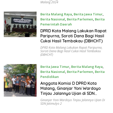
Malang 2024
Berita Malang Raya
,
Berita Jawa Timur
,
Berita Nasional
,
Berita Parlemen
,
Berita
Pemerintah Daerah
July 8, 2025
DPRD Kota Malang Lakukan Rapat
Paripurna, Soroti Dana Bagi Hasil
Cukai Hasil Tembakau (DBHCHT)
DPRD Kota Malang Lakukan Rapat Paripurna
,
Soroti Dana Bagi Hasil Cukai Hasil Tembakau
(DBHCHT)
Berita Jawa Timur
,
Berita Malang Raya
,
Berita Nasional
,
Berita Parlemen
,
Berita
Pendidikan
May 6, 2025
Anggota Komisi D DPRD Kota
Malang, Ginanjar Yoni Wardoyo
Tinjau Jalannya Ujian di SDN
Jatimulyo 2
Ginanjar Yoni Wardoyo Tinjau Jalannya Ujian Di
SDN Jatimulyo 2