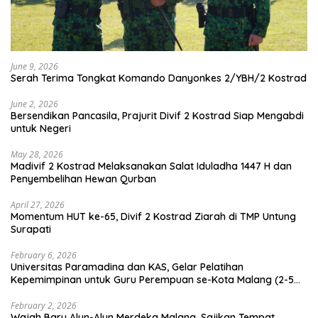
June 9, 2026
Serah Terima Tongkat Komando Danyonkes 2/YBH/2 Kostrad
June 2, 2026
Bersendikan Pancasila, Prajurit Divif 2 Kostrad Siap Mengabdi
untuk Negeri
May 28, 2026
Madivif 2 Kostrad Melaksanakan Salat Iduladha 1447 H dan
Penyembelihan Hewan Qurban
April 27, 2026
Momentum HUT ke-65, Divif 2 Kostrad Ziarah di TMP Untung
Surapati
February 6, 2026
Universitas Paramadina dan KAS, Gelar Pelatihan
Kepemimpinan untuk Guru Perempuan se-Kota Malang (2-5
Februari 2026)
February 2, 2026
Wajah Baru Alun-Alun Merdeka Malang, Sajikan Tempat