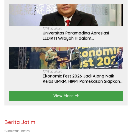
June 9, 2026
Universitas Paramadina Apresiasi
LLDIKTI Wilayah III dalam
Memperjuangkan Eksistensi Perguruan
Tinggi Swasta
June 2, 2026
Ekonomic Fest 2026 Jadi Ajang Naik
Kelas UMKM, HIPMI Pamekasan Siapkan
Kolaborasi Ekspor hingga
Pendampingan Usaha
View More
Berita Jatim
Suputar Jatim