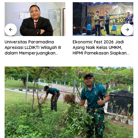
Universitas Paramadina
Ekonomic Fest 2026 Jadi
Apresiasi LLDIKTI Wilayah III
Ajang Naik Kelas UMKM,
dalam Memperjuangkan
HIPMI Pamekasan Siapkan
Eksistensi Perguruan Tinggi
Kolaborasi Ekspor hingga
Swasta
Pendampingan Usaha