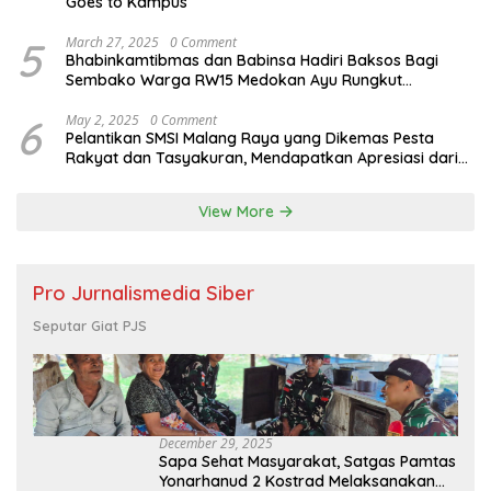
Goes to Kampus
5
March 27, 2025
0 Comment
Bhabinkamtibmas dan Babinsa Hadiri Baksos Bagi
Sembako Warga RW15 Medokan Ayu Rungkut
Surabaya
6
May 2, 2025
0 Comment
Pelantikan SMSI Malang Raya yang Dikemas Pesta
Rakyat dan Tasyakuran, Mendapatkan Apresiasi dari
Bupati Malang
View More
Pro Jurnalismedia Siber
Seputar Giat PJS
December 29, 2025
Sapa Sehat Masyarakat, Satgas Pamtas
Yonarhanud 2 Kostrad Melaksanakan