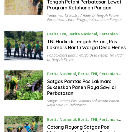
Tengah Petani Perbatasan Lewat
Program Ketahanan Pangan
Yonarmed 12 Kostrad Hadir Di Tengah Petani
Perbatasan Lewat Program Ketahanan Pangan
Berita TNI
,
Berita Nasional
,
Pertanian
January 5, 2026
TNI Hadir di Tengah Petani, Pos
Lakmars Bantu Warga Desa Henes
Pos Lakmars Bantu Warga Desa Henes
,
TNI Hadir
Di Tengah Petani
Berita Nasional
,
Berita TNI
,
Pertanian
December 12, 2025
Satgas Pamtas Pos Lakmars
Sukseskan Panen Raya Sawi di
Perbatasan
Satgas Pamtas Pos Lakmars Sukseskan Panen
Raya Sawi Di Perbatasan
Berita Nasional
,
Berita TNI
,
Pertanian
December 8, 2025
Gotong Royong Satgas Pos