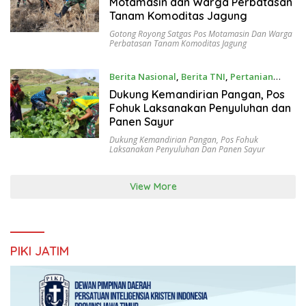
Motamasin dan Warga Perbatasan
Tanam Komoditas Jagung
Gotong Royong Satgas Pos Motamasin Dan Warga
Perbatasan Tanam Komoditas Jagung
Berita Nasional
,
Berita TNI
,
Pertanian
November 17, 2025
Dukung Kemandirian Pangan, Pos
Fohuk Laksanakan Penyuluhan dan
Panen Sayur
Dukung Kemandirian Pangan
,
Pos Fohuk
Laksanakan Penyuluhan Dan Panen Sayur
View More
PIKI JATIM