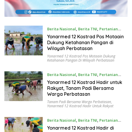
Berita Nasional
,
Berita TNI
,
Pertanian
January 27, 2026
Yonarmed 12 Kostrad Pos Motaain
Dukung Ketahanan Pangan di
Wilayah Perbatasan
Yonarmed 12 Kostrad Pos Motaain Dukung
Ketahanan Pangan Di Wilayah Perbatasan
Berita Nasional
,
Berita TNI
,
Pertanian
January 25, 2026
Yonarmed 12 Kostrad Hadir untuk
Rakyat, Tanam Padi Bersama
Warga Perbatasan
Tanam Padi Bersama Warga Perbatasan
,
Yonarmed 12 Kostrad Hadir Untuk Rakyat
Berita Nasional
,
Berita TNI
,
Pertanian
January 21, 2026
Yonarmed 12 Kostrad Hadir di