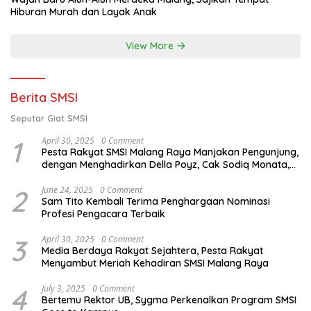
Hiburan Murah dan Layak Anak
View More
Berita SMSI
Seputar Giat SMSI
1
April 30, 2025
0 Comment
Pesta Rakyat SMSI Malang Raya Manjakan Pengunjung,
dengan Menghadirkan Della Poyz, Cak Sodiq Monata,
dan Ratna Antika
2
June 24, 2025
0 Comment
Sam Tito Kembali Terima Penghargaan Nominasi
Profesi Pengacara Terbaik
3
April 30, 2025
0 Comment
Media Berdaya Rakyat Sejahtera, Pesta Rakyat
Menyambut Meriah Kehadiran SMSI Malang Raya
4
July 3, 2025
0 Comment
Bertemu Rektor UB, Sygma Perkenalkan Program SMSI