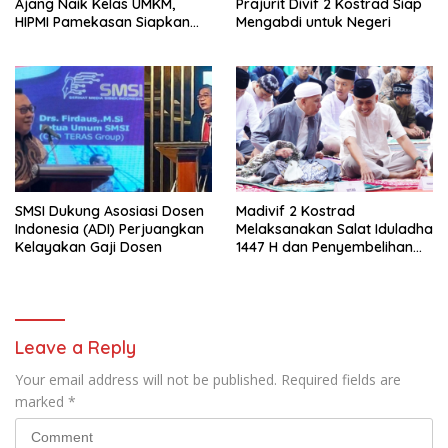
Ajang Naik Kelas UMKM,
Prajurit Divif 2 Kostrad Siap
HIPMI Pamekasan Siapkan
Mengabdi untuk Negeri
Kolaborasi Ekspor hingga
Pendampingan Usaha
SMSI Dukung Asosiasi Dosen
Madivif 2 Kostrad
Indonesia (ADI) Perjuangkan
Melaksanakan Salat Iduladha
Kelayakan Gaji Dosen
1447 H dan Penyembelihan
Hewan Qurban
Leave a Reply
Your email address will not be published.
Required fields are
marked
*