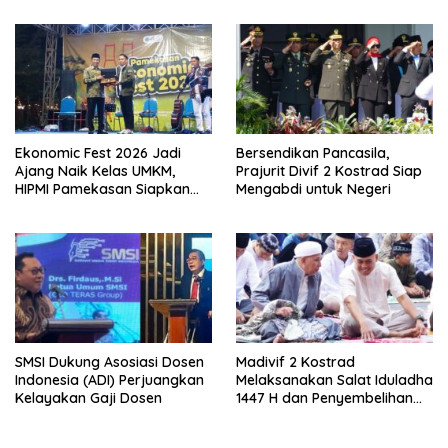
Swasta
Ekonomic Fest 2026 Jadi
Bersendikan Pancasila,
Ajang Naik Kelas UMKM,
Prajurit Divif 2 Kostrad Siap
HIPMI Pamekasan Siapkan
Mengabdi untuk Negeri
Kolaborasi Ekspor hingga
Pendampingan Usaha
SMSI Dukung Asosiasi Dosen
Madivif 2 Kostrad
Indonesia (ADI) Perjuangkan
Melaksanakan Salat Iduladha
Kelayakan Gaji Dosen
1447 H dan Penyembelihan
Hewan Qurban