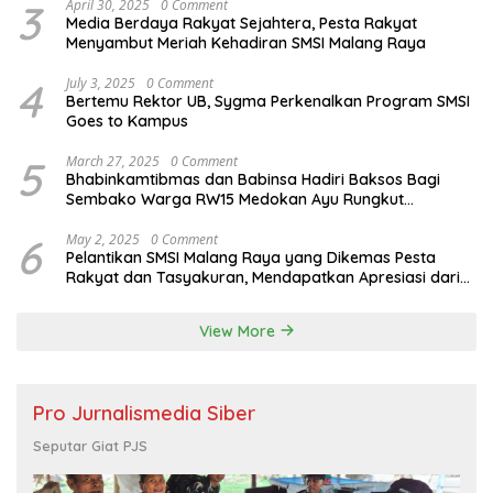
3
April 30, 2025
0 Comment
Media Berdaya Rakyat Sejahtera, Pesta Rakyat
Menyambut Meriah Kehadiran SMSI Malang Raya
4
July 3, 2025
0 Comment
Bertemu Rektor UB, Sygma Perkenalkan Program SMSI
Goes to Kampus
5
March 27, 2025
0 Comment
Bhabinkamtibmas dan Babinsa Hadiri Baksos Bagi
Sembako Warga RW15 Medokan Ayu Rungkut
Surabaya
6
May 2, 2025
0 Comment
Pelantikan SMSI Malang Raya yang Dikemas Pesta
Rakyat dan Tasyakuran, Mendapatkan Apresiasi dari
Bupati Malang
View More
Pro Jurnalismedia Siber
Seputar Giat PJS