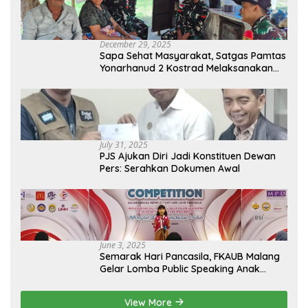
December 29, 2025
Sapa Sehat Masyarakat, Satgas Pamtas
Yonarhanud 2 Kostrad Melaksanakan
Komsos dan Kesehatan Keliling
July 31, 2025
PJS Ajukan Diri Jadi Konstituen Dewan
Pers: Serahkan Dokumen Awal
June 3, 2025
Semarak Hari Pancasila, FKAUB Malang
Gelar Lomba Public Speaking Anak
dengan Tema Implementasi Nilai-nilai
Pancasila
View More