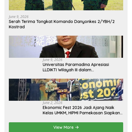
June 9, 2026
Serah Terima Tongkat Komando Danyonkes 2/YBH/2
Kostrad
June 9, 2026
Universitas Paramadina Apresiasi
LLDIKTI Wilayah III dalam
Memperjuangkan Eksistensi Perguruan
Tinggi Swasta
June 2, 2026
Ekonomic Fest 2026 Jadi Ajang Naik
Kelas UMKM, HIPMI Pamekasan Siapkan
Kolaborasi Ekspor hingga
Pendampingan Usaha
View More