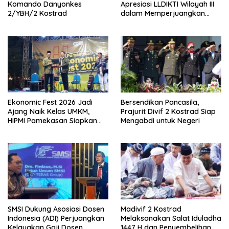
Komando Danyonkes
Apresiasi LLDIKTI Wilayah III
2/YBH/2 Kostrad
dalam Memperjuangkan
Eksistensi Perguruan Tinggi
Swasta
Ekonomic Fest 2026 Jadi
Bersendikan Pancasila,
Ajang Naik Kelas UMKM,
Prajurit Divif 2 Kostrad Siap
HIPMI Pamekasan Siapkan
Mengabdi untuk Negeri
Kolaborasi Ekspor hingga
Pendampingan Usaha
SMSI Dukung Asosiasi Dosen
Madivif 2 Kostrad
Indonesia (ADI) Perjuangkan
Melaksanakan Salat Iduladha
Kelayakan Gaji Dosen
1447 H dan Penyembelihan