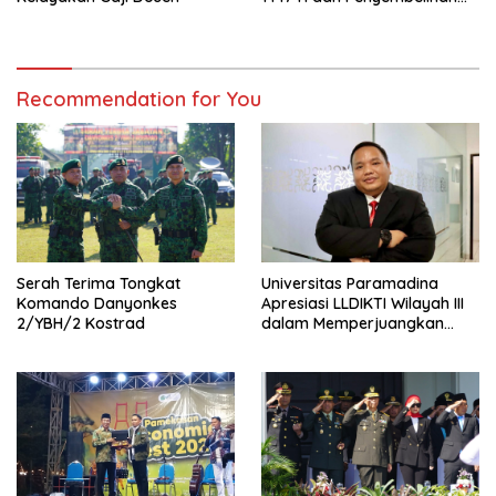
Hewan Qurban
Recommendation for You
Serah Terima Tongkat
Universitas Paramadina
Komando Danyonkes
Apresiasi LLDIKTI Wilayah III
2/YBH/2 Kostrad
dalam Memperjuangkan
Eksistensi Perguruan Tinggi
Swasta