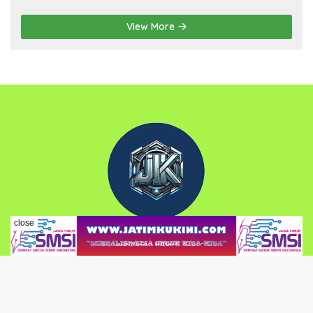
dengan Tema Implementasi Nilai-nilai
Pancasila
View More
close
PEDOMAN MEDIA SIBER
KODE ETIK JURNALISTIK
KONTAK REDAKSI JKK
Copyright 2025 - Jatimkukini (JKK). All right reserved.