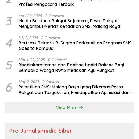
Profesi Pengacara Terbaik
3
April 30, 2025
0 Comment
Media Berdaya Rakyat Sejahtera, Pesta Rakyat
Menyambut Meriah Kehadiran SMSI Malang Raya
4
July 3, 2025
0 Comment
Bertemu Rektor UB, Sygma Perkenalkan Program SMSI
Goes to Kampus
5
March 27, 2025
0 Comment
Bhabinkamtibmas dan Babinsa Hadiri Baksos Bagi
Sembako Warga RW15 Medokan Ayu Rungkut
Surabaya
6
May 2, 2025
0 Comment
Pelantikan SMSI Malang Raya yang Dikemas Pesta
Rakyat dan Tasyakuran, Mendapatkan Apresiasi dari
Bupati Malang
View More
Pro Jurnalismedia Siber