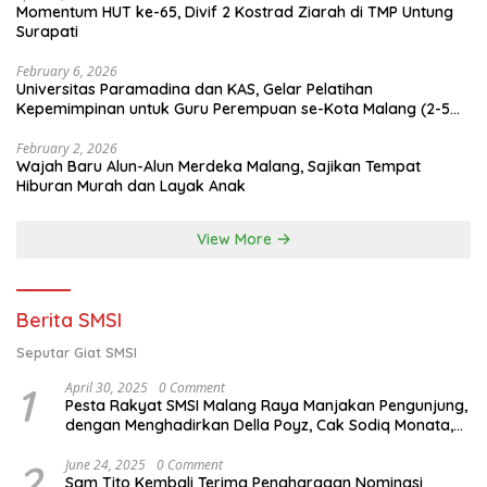
Momentum HUT ke-65, Divif 2 Kostrad Ziarah di TMP Untung
Surapati
February 6, 2026
Universitas Paramadina dan KAS, Gelar Pelatihan
Kepemimpinan untuk Guru Perempuan se-Kota Malang (2-5
Februari 2026)
February 2, 2026
Wajah Baru Alun-Alun Merdeka Malang, Sajikan Tempat
Hiburan Murah dan Layak Anak
View More
Berita SMSI
Seputar Giat SMSI
1
April 30, 2025
0 Comment
Pesta Rakyat SMSI Malang Raya Manjakan Pengunjung,
dengan Menghadirkan Della Poyz, Cak Sodiq Monata,
dan Ratna Antika
2
June 24, 2025
0 Comment
Sam Tito Kembali Terima Penghargaan Nominasi