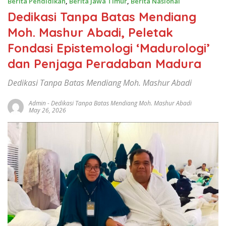
Berita Pendidikan
,
Berita Jawa Timur
,
Berita Nasional
Dedikasi Tanpa Batas Mendiang
Moh. Mashur Abadi, Peletak
Fondasi Epistemologi ‘Madurologi’
dan Penjaga Peradaban Madura
Dedikasi Tanpa Batas Mendiang Moh. Mashur Abadi
Admin
-
Dedikasi Tanpa Batas Mendiang Moh. Mashur Abadi
May 26, 2026