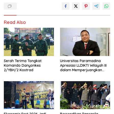
Read Also
Serah Terima Tongkat
Universitas Paramadina
Komando Danyonkes
Apresiasi LLDIKTI Wilayah III
2/YBH/2 Kostrad
dalam Memperjuangkan
Eksistensi Perguruan Tinggi
Swasta
Ekonomic Fest 2026 Jadi
Bersendikan Pancasila,