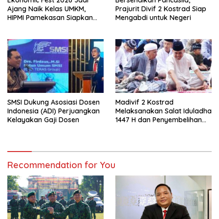
Ajang Naik Kelas UMKM,
Prajurit Divif 2 Kostrad Siap
HIPMI Pamekasan Siapkan
Mengabdi untuk Negeri
Kolaborasi Ekspor hingga
Pendampingan Usaha
SMSI Dukung Asosiasi Dosen
Madivif 2 Kostrad
Indonesia (ADI) Perjuangkan
Melaksanakan Salat Iduladha
Kelayakan Gaji Dosen
1447 H dan Penyembelihan
Hewan Qurban
Recommendation for You