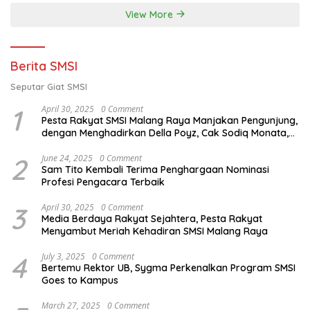
View More
Berita SMSI
Seputar Giat SMSI
1
April 30, 2025
0 Comment
Pesta Rakyat SMSI Malang Raya Manjakan Pengunjung,
dengan Menghadirkan Della Poyz, Cak Sodiq Monata,
dan Ratna Antika
2
June 24, 2025
0 Comment
Sam Tito Kembali Terima Penghargaan Nominasi
Profesi Pengacara Terbaik
3
April 30, 2025
0 Comment
Media Berdaya Rakyat Sejahtera, Pesta Rakyat
Menyambut Meriah Kehadiran SMSI Malang Raya
4
July 3, 2025
0 Comment
Bertemu Rektor UB, Sygma Perkenalkan Program SMSI
Goes to Kampus
March 27, 2025
0 Comment