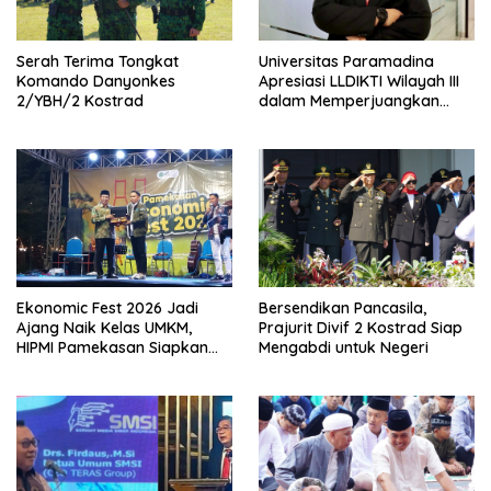
Serah Terima Tongkat
Universitas Paramadina
Komando Danyonkes
Apresiasi LLDIKTI Wilayah III
2/YBH/2 Kostrad
dalam Memperjuangkan
Eksistensi Perguruan Tinggi
Swasta
Ekonomic Fest 2026 Jadi
Bersendikan Pancasila,
Ajang Naik Kelas UMKM,
Prajurit Divif 2 Kostrad Siap
HIPMI Pamekasan Siapkan
Mengabdi untuk Negeri
Kolaborasi Ekspor hingga
Pendampingan Usaha