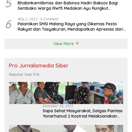
5
Bhabinkamtibmas dan Babinsa Hadiri Baksos Bagi
Sembako Warga RW15 Medokan Ayu Rungkut
Surabaya
6
May 2, 2025
0 Comment
Pelantikan SMSI Malang Raya yang Dikemas Pesta
Rakyat dan Tasyakuran, Mendapatkan Apresiasi dari
Bupati Malang
View More
Pro Jurnalismedia Siber
Seputar Giat PJS
December 29, 2025
Sapa Sehat Masyarakat, Satgas Pamtas
Yonarhanud 2 Kostrad Melaksanakan
Komsos dan Kesehatan Keliling