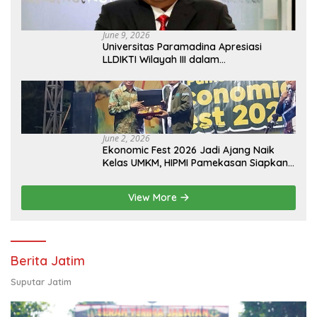
June 9, 2026
Universitas Paramadina Apresiasi
LLDIKTI Wilayah III dalam
Memperjuangkan Eksistensi Perguruan
Tinggi Swasta
June 2, 2026
Ekonomic Fest 2026 Jadi Ajang Naik
Kelas UMKM, HIPMI Pamekasan Siapkan
Kolaborasi Ekspor hingga
Pendampingan Usaha
View More
Berita Jatim
Suputar Jatim