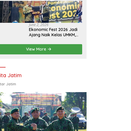
Eksistensi Perguruan
Tinggi Swasta
June 2, 2026
Ekonomic Fest 2026 Jadi
Ajang Naik Kelas UMKM,
HIPMI Pamekasan Siapkan
Kolaborasi Ekspor hingga
View More
Pendampingan Usaha
ita Jatim
tar Jatim