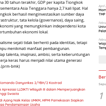
ma 30 tahun terakhir, GDP per kapita Tiongkok
April
 sementara Asia Tenggara hanya 2,7 kali lipat. Hal
Mome
Tiongkok berhasil menginvestasikan sumber daya
TMP 
rastruktur, tata kelola (governance), daya saing,
Febru
k-ekonomi yang memungkinkan independensi kota
Univ
Pela
rtumbuhan ekonomi lokal.
se-K
Febru
lisme sejati tidak berhenti pada identitas, tetapi
Waja
Temp
ampu menikmati manfaat pembangunan.
p talenta, imajinasi, ambisi, serta keberuntungan
erja keras harus menjadi nilai utama generasi
a.(prm-bmk)
Ber
 Komando Danyonkes 2/YBH/2 Kostrad
Sepu
 Apresiasi LLDIKTI Wilayah III dalam Memperjuangkan
1
inggi Swasta
di Ajang Naik Kelas UMKM, HIPMI Pamekasan Siapkan
ngga Pendampingan Usaha