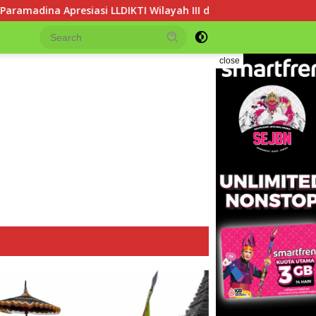
DIKTI Wilayah III dalam Memperjuangkan Eksistensi Perguruan T
close