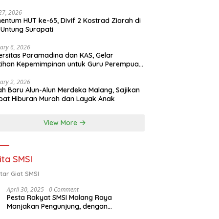
 27, 2026
ntum HUT ke-65, Divif 2 Kostrad Ziarah di
Untung Surapati
ary 6, 2026
ersitas Paramadina dan KAS, Gelar
tihan Kepemimpinan untuk Guru Perempuan
ota Malang (2-5 Februari 2026)
ary 2, 2026
h Baru Alun-Alun Merdeka Malang, Sajikan
at Hiburan Murah dan Layak Anak
View More
ita SMSI
tar Giat SMSI
April 30, 2025
0 Comment
Pesta Rakyat SMSI Malang Raya
Manjakan Pengunjung, dengan
Menghadirkan Della Poyz, Cak Sodiq