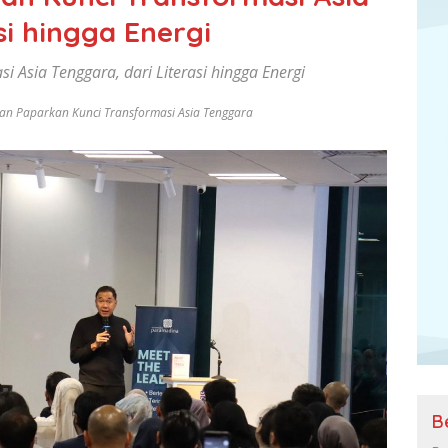
si hingga Energi
 Asia Tenggara, dari Literasi hingga Energi
wan Paparkan Kunci Transformasi Asia Tenggara
B