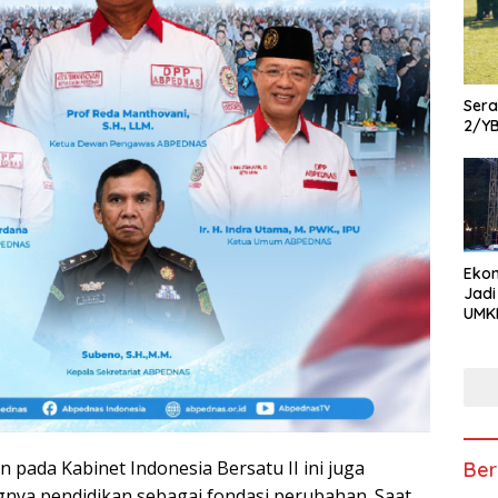
Ser
2/Y
Ekon
Jadi
UMKM
Pam
Kola
hin
Usa
 pada Kabinet Indonesia Bersatu II ini juga
Ber
nya pendidikan sebagai fondasi perubahan. Saat