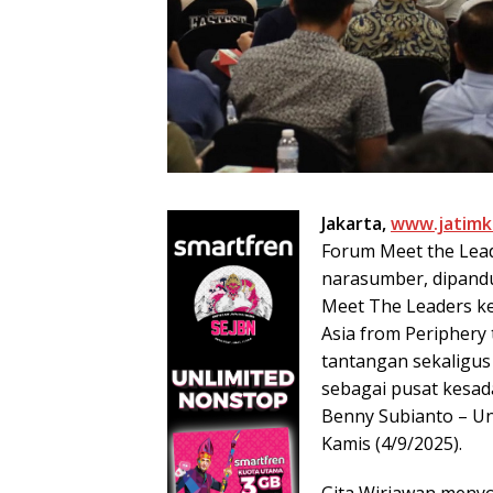
Jakarta,
www.jatimk
Forum Meet the Lea
narasumber, dipandu
Meet The Leaders ke
Asia from Periphery
tantangan sekaligus
sebagai pusat kesad
Benny Subianto – Un
Kamis (4/9/2025).
Gita Wirjawan meny