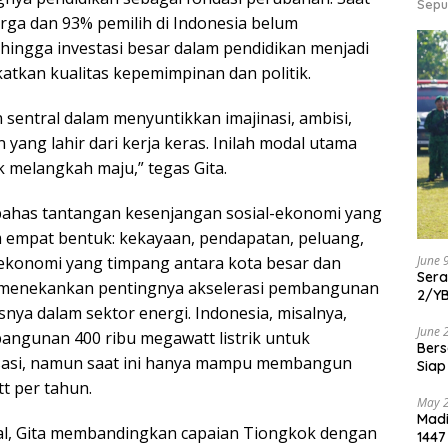
Sepu
arga dan 93% pemilih di Indonesia belum
ehingga investasi besar dalam pendidikan menjadi
atkan kualitas kepemimpinan dan politik.
 sentral dalam menyuntikkan imajinasi, ambisi,
yang lahir dari kerja keras. Inilah modal utama
 melangkah maju,” tegas Gita.
mbahas tantangan kesenjangan sosial-ekonomi yang
m empat bentuk: kekayaan, pendapatan, peluang,
ekonomi yang timpang antara kota besar dan
June 
Ser
ga menekankan pentingnya akselerasi pembangunan
2/Y
snya dalam sektor energi. Indonesia, misalnya,
June 
gunan 400 ribu megawatt listrik untuk
Bers
asi, namun saat ini hanya mampu membangun
Siap
t per tahun.
May 
Madi
al, Gita membandingkan capaian Tiongkok dengan
1447