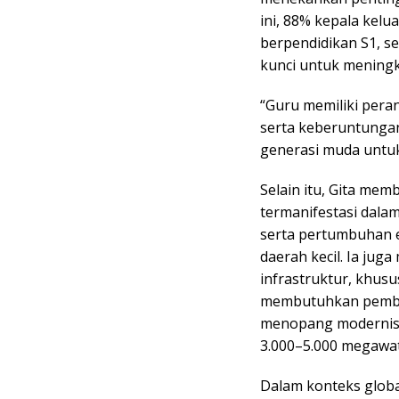
ini, 88% kepala kelu
berpendidikan S1, s
kunci untuk meningk
“Guru memiliki peran
serta keberuntungan 
generasi muda untuk
Selain itu, Gita me
termanifestasi dala
serta pertumbuhan 
daerah kecil. Ia ju
infrastruktur, khusu
membutuhkan pemban
menopang modernis
3.000–5.000 megawat
Dalam konteks glob