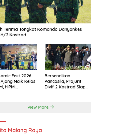
ah Terima Tongkat Komando Danyonkes
BH/2 Kostrad
omic Fest 2026
Bersendikan
 Ajang Naik Kelas
Pancasila, Prajurit
, HIPMI
Divif 2 Kostrad Siap
ekasan Siapkan
Mengabdi untuk
borasi Ekspor
Negeri
gga Pendampingan
View More
ha
ita Malang Raya