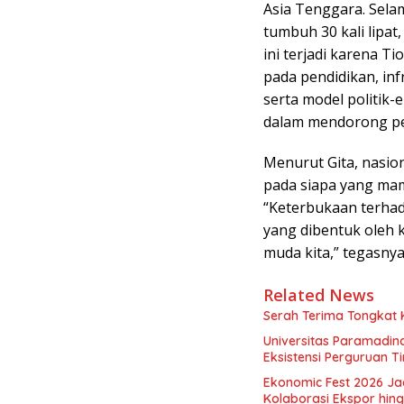
Asia Tenggara. Sela
tumbuh 30 kali lipat,
ini terjadi karena 
pada pendidikan, inf
serta model politi
dalam mendorong pe
Menurut Gita, nasiona
pada siapa yang m
“Keterbukaan terhada
yang dibentuk oleh k
muda kita,” tegasny
Related News
Serah Terima Tongkat
Universitas Paramadina
Eksistensi Perguruan T
Ekonomic Fest 2026 Ja
Kolaborasi Ekspor hi