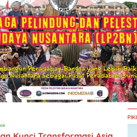
PIK
lik
an Kunci Transformasi Asia