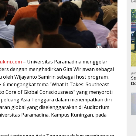
Be
ukini.com
– Universitas Paramadina menggelar
ders dengan menghadirkan Gita Wirjawan sebagai
Ju
 oleh Wijayanto Samirin sebagai host program.
Se
Da
-6 mengangkat tema “What It Takes: Southeast
 to Core of Global Consciousness” yang menyoroti
 peluang Asia Tenggara dalam menempatkan diri
aran global yang diselenggarakan di Auditorium
iversitas Paramadina, Kampus Kuningan, pada
oroti tantangan Asia Tenggara dalam membangun