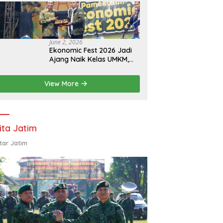
Eksistensi Perguruan
Tinggi Swasta
June 2, 2026
Ekonomic Fest 2026 Jadi
Ajang Naik Kelas UMKM,
HIPMI Pamekasan Siapkan
Kolaborasi Ekspor hingga
View More
Pendampingan Usaha
ita Jatim
tar Jatim