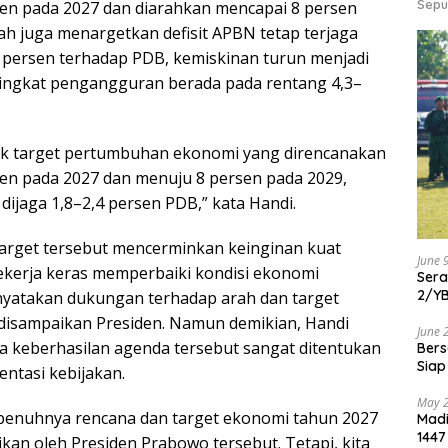
Sepu
sen pada 2027 dan diarahkan mencapai 8 persen
ah juga menargetkan defisit APBN tetap terjaga
4 persen terhadap PDB, kemiskinan turun menjadi
 tingkat pengangguran berada pada rentang 4,3–
ik target pertumbuhan ekonomi yang direncanakan
sen pada 2027 dan menuju 8 persen pada 2029,
dijaga 1,8–2,4 persen PDB,” kata Handi.
 target tersebut mencerminkan keinginan kuat
June 
kerja keras memperbaiki kondisi ekonomi
Ser
2/Y
enyatakan dukungan terhadap arah dan target
disampaikan Presiden. Namun demikian, Handi
June 
 keberhasilan agenda tersebut sangat ditentukan
Bers
Siap
entasi kebijakan.
May 
penuhnya rencana dan target ekonomi tahun 2027
Madi
1447
kan oleh Presiden Prabowo tersebut. Tetapi, kita