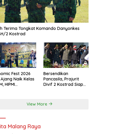
ah Terima Tongkat Komando Danyonkes
BH/2 Kostrad
omic Fest 2026
Bersendikan
 Ajang Naik Kelas
Pancasila, Prajurit
, HIPMI
Divif 2 Kostrad Siap
ekasan Siapkan
Mengabdi untuk
borasi Ekspor
Negeri
gga Pendampingan
View More
ha
ita Malang Raya