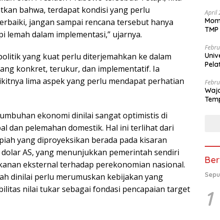
tkan bahwa, terdapat kondisi yang perlu
April
Mome
perbaiki, jangan sampai rencana tersebut hanya
TMP 
pi lemah dalam implementasi,” ujarnya.
Febru
Univ
politik yang kuat perlu diterjemahkan ke dalam
Pela
ng konkret, terukur, dan implementatif. Ia
se-K
dikitnya lima aspek yang perlu mendapat perhatian
Febru
Waja
Temp
umbuhan ekonomi dinilai sangat optimistis di
l dan pelemahan domestik. Hal ini terlihat dari
upiah yang diproyeksikan berada pada kisaran
 dolar AS, yang menunjukkan pemerintah sendiri
Ber
anan eksternal terhadap perekonomian nasional.
Sepu
tah dinilai perlu merumuskan kebijakan yang
itas nilai tukar sebagai fondasi pencapaian target
1