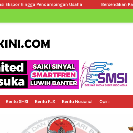
gan Usaha
Bersendikan Pancasila, Prajurit Divif 2 Kostr
Berita SMSI
Berita PJS
Berita Nasional
Opini