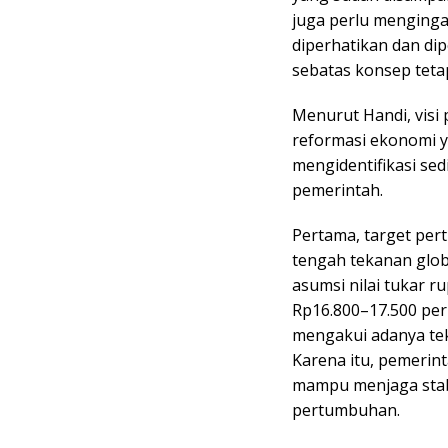
juga perlu menginga
diperhatikan dan di
sebatas konsep teta
Menurut Handi, visi 
reformasi ekonomi ya
mengidentifikasi se
pemerintah.
Pertama, target pert
tengah tekanan globa
asumsi nilai tukar r
Rp16.800–17.500 per
mengakui adanya tek
Karena itu, pemerin
mampu menjaga stabil
pertumbuhan.