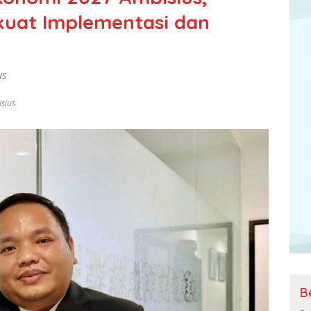
kuat Implementasi dan
us
sius
B