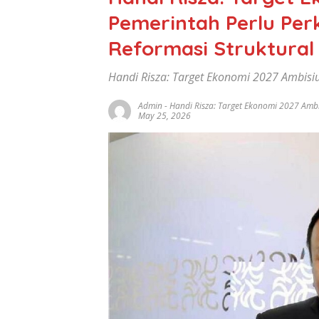
Pemerintah Perlu Per
Reformasi Struktural
Handi Risza: Target Ekonomi 2027 Ambisi
Admin
-
Handi Risza: Target Ekonomi 2027 Ambi
May 25, 2026