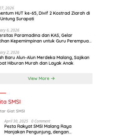
 27, 2026
ntum HUT ke-65, Divif 2 Kostrad Ziarah di
Untung Surapati
ary 6, 2026
ersitas Paramadina dan KAS, Gelar
tihan Kepemimpinan untuk Guru Perempuan
ota Malang (2-5 Februari 2026)
ary 2, 2026
h Baru Alun-Alun Merdeka Malang, Sajikan
at Hiburan Murah dan Layak Anak
View More
ita SMSI
tar Giat SMSI
April 30, 2025
0 Comment
Pesta Rakyat SMSI Malang Raya
Manjakan Pengunjung, dengan
Menghadirkan Della Poyz, Cak Sodiq