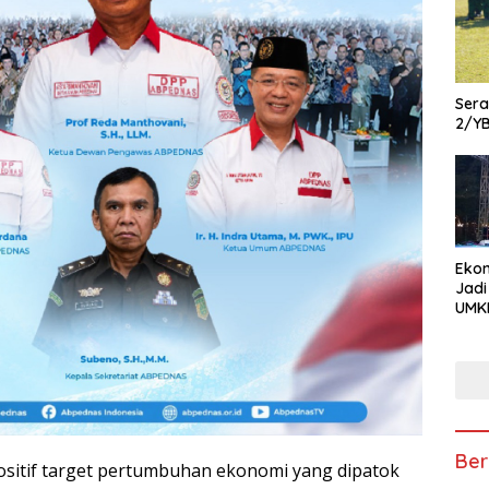
Ser
2/Y
Ekon
Jadi
UMKM
Pam
Kola
hin
Usa
Ber
sitif target pertumbuhan ekonomi yang dipatok