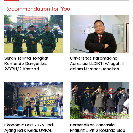
Recommendation for You
Serah Terima Tongkat
Universitas Paramadina
Komando Danyonkes
Apresiasi LLDIKTI Wilayah III
2/YBH/2 Kostrad
dalam Memperjuangkan
Eksistensi Perguruan Tinggi
Swasta
Ekonomic Fest 2026 Jadi
Bersendikan Pancasila,
Ajang Naik Kelas UMKM,
Prajurit Divif 2 Kostrad Siap