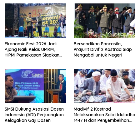
Swasta
Ekonomic Fest 2026 Jadi
Bersendikan Pancasila,
Ajang Naik Kelas UMKM,
Prajurit Divif 2 Kostrad Siap
HIPMI Pamekasan Siapkan
Mengabdi untuk Negeri
Kolaborasi Ekspor hingga
Pendampingan Usaha
SMSI Dukung Asosiasi Dosen
Madivif 2 Kostrad
Indonesia (ADI) Perjuangkan
Melaksanakan Salat Iduladha
Kelayakan Gaji Dosen
1447 H dan Penyembelihan
Hewan Qurban