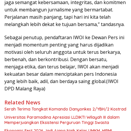
jaga semangat kebersamaan, integritas, dan komitmen
untuk membangun jurnalisme yang bermartabat.
Perjalanan masih panjang, tapi hari ini kita telah
melangkah lebih dekat ke tujuan bersama,” tandasnya.
Sebagai penutup, pendaftaran IWOI ke Dewan Pers ini
menjadi momentum penting yang harus dijadikan
motivasi oleh seluruh anggota untuk terus berkarya,
berbenah, dan berkontribusi. Dengan bersatu,
menjaga etika, dan terus belajar, IWOI akan menjadi
kekuatan besar dalam menciptakan pers Indonesia
yang lebih baik, adil, dan berdaya saing global.(IWOI
DPD Malang Raya)
Related News
Serah Terima Tongkat Komando Danyonkes 2/YBH/2 Kostrad
Universitas Paramadina Apresiasi LLDIKTI Wilayah III dalam
Memperjuangkan Eksistensi Perguruan Tinggi Swasta
Ekonomic Fest 2026 Jadi Ajang Naik Kelas UMKM, HIPMI