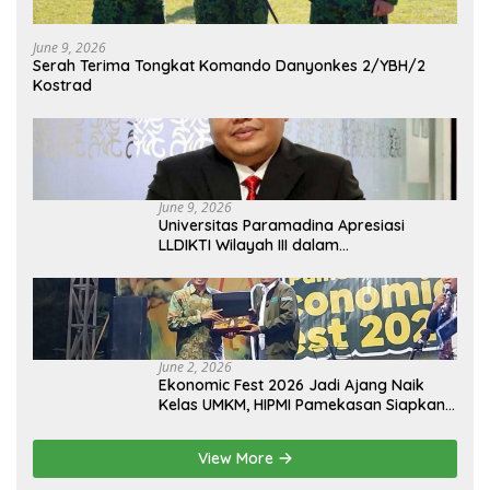
June 9, 2026
Serah Terima Tongkat Komando Danyonkes 2/YBH/2
Kostrad
June 9, 2026
Universitas Paramadina Apresiasi
LLDIKTI Wilayah III dalam
Memperjuangkan Eksistensi Perguruan
Tinggi Swasta
June 2, 2026
Ekonomic Fest 2026 Jadi Ajang Naik
Kelas UMKM, HIPMI Pamekasan Siapkan
Kolaborasi Ekspor hingga
Pendampingan Usaha
View More