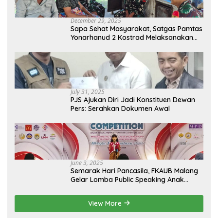
December 29, 2025
Sapa Sehat Masyarakat, Satgas Pamtas
Yonarhanud 2 Kostrad Melaksanakan
Komsos dan Kesehatan Keliling
July 31, 2025
PJS Ajukan Diri Jadi Konstituen Dewan
Pers: Serahkan Dokumen Awal
June 3, 2025
Semarak Hari Pancasila, FKAUB Malang
Gelar Lomba Public Speaking Anak
dengan Tema Implementasi Nilai-nilai
Pancasila
View More