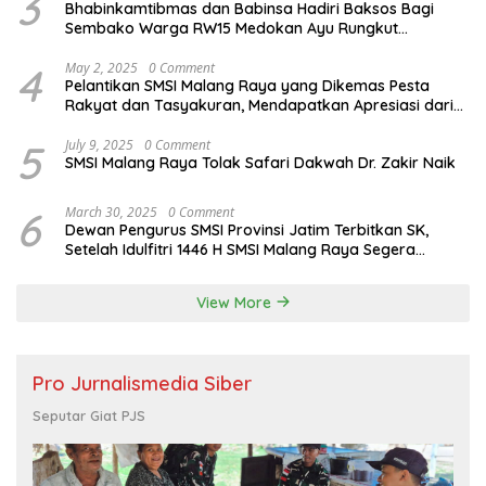
3
Bhabinkamtibmas dan Babinsa Hadiri Baksos Bagi
Sembako Warga RW15 Medokan Ayu Rungkut
Surabaya
4
May 2, 2025
0 Comment
Pelantikan SMSI Malang Raya yang Dikemas Pesta
Rakyat dan Tasyakuran, Mendapatkan Apresiasi dari
Bupati Malang
5
July 9, 2025
0 Comment
SMSI Malang Raya Tolak Safari Dakwah Dr. Zakir Naik
6
March 30, 2025
0 Comment
Dewan Pengurus SMSI Provinsi Jatim Terbitkan SK,
Setelah Idulfitri 1446 H SMSI Malang Raya Segera
Audensi dengan Forkopimda
View More
Pro Jurnalismedia Siber
Seputar Giat PJS