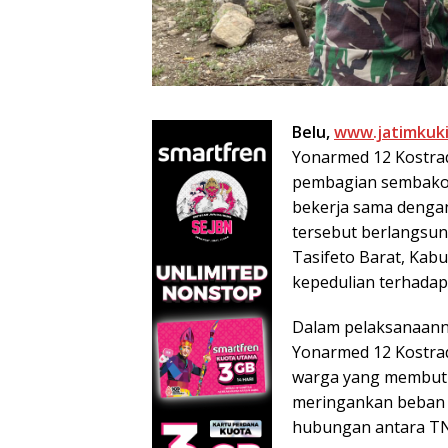
Belu,
www.jatimkuki
Yonarmed 12 Kostra
pembagian sembako 
bekerja sama denga
tersebut berlangsun
Tasifeto Barat, Kab
kepedulian terhadap
Dalam pelaksanaann
Yonarmed 12 Kostra
warga yang membutu
meringankan beban 
hubungan antara TN