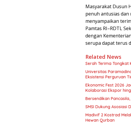
Masyarakat Dusun H
penuh antusias dan 
menyampaikan terima
Pamtas RI–RDTL Sek
dengan Kementerian
serupa dapat terus 
Related News
Serah Terima Tongkat
Universitas Paramadina
Eksistensi Perguruan T
Ekonomic Fest 2026 Ja
Kolaborasi Ekspor hi
Bersendikan Pancasila,
SMSI Dukung Asosiasi 
Madivif 2 Kostrad Mel
Hewan Qurban