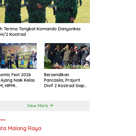
ah Terima Tongkat Komando Danyonkes
BH/2 Kostrad
omic Fest 2026
Bersendikan
 Ajang Naik Kelas
Pancasila, Prajurit
, HIPMI
Divif 2 Kostrad Siap
ekasan Siapkan
Mengabdi untuk
borasi Ekspor
Negeri
gga Pendampingan
View More
ha
ita Malang Raya