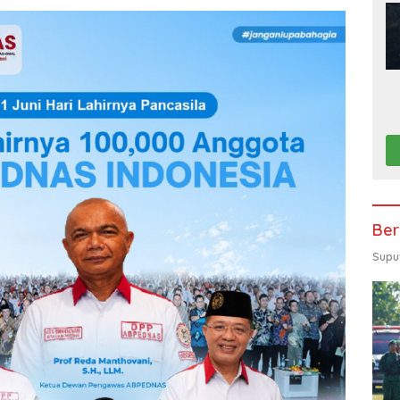
Ber
Supu