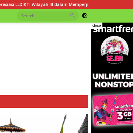
am Memperjuangkan Eksistensi Perguruan Tinggi Swasta
close