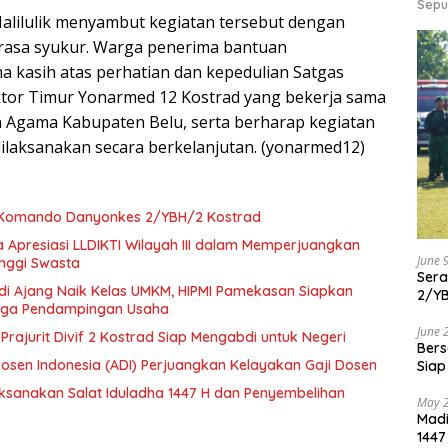
Sepu
alilulik menyambut kegiatan tersebut dengan
rasa syukur. Warga penerima bantuan
 kasih atas perhatian dan kepedulian Satgas
tor Timur Yonarmed 12 Kostrad yang bekerja sama
 Agama Kabupaten Belu, serta berharap kegiatan
dilaksanakan secara berkelanjutan. (yonarmed12)
 Komando Danyonkes 2/YBH/2 Kostrad
 Apresiasi LLDIKTI Wilayah III dalam Memperjuangkan
June 
inggi Swasta
Ser
di Ajang Naik Kelas UMKM, HIPMI Pamekasan Siapkan
2/Y
ngga Pendampingan Usaha
June 
 Prajurit Divif 2 Kostrad Siap Mengabdi untuk Negeri
Bers
Dosen Indonesia (ADI) Perjuangkan Kelayakan Gaji Dosen
Siap
aksanakan Salat Iduladha 1447 H dan Penyembelihan
May 
Madi
1447