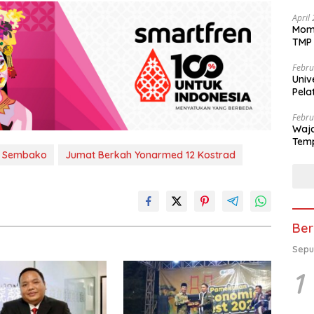
April
Mome
TMP 
Febru
Univ
Pela
se-K
Febru
Waja
Temp
n Sembako
Jumat Berkah Yonarmed 12 Kostrad
Ber
Sepu
1