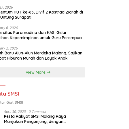
 27, 2026
ntum HUT ke-65, Divif 2 Kostrad Ziarah di
Untung Surapati
ary 6, 2026
ersitas Paramadina dan KAS, Gelar
tihan Kepemimpinan untuk Guru Perempuan
ota Malang (2-5 Februari 2026)
ary 2, 2026
h Baru Alun-Alun Merdeka Malang, Sajikan
at Hiburan Murah dan Layak Anak
View More
ita SMSI
tar Giat SMSI
April 30, 2025
0 Comment
Pesta Rakyat SMSI Malang Raya
Manjakan Pengunjung, dengan
Menghadirkan Della Poyz, Cak Sodiq