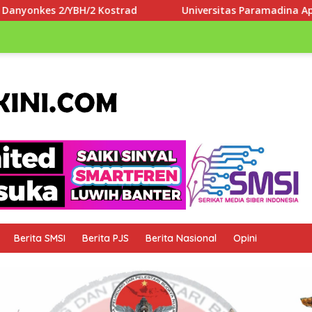
Universitas Paramadina Apresiasi LLDIKTI Wilayah III dal
Berita SMSI
Berita PJS
Berita Nasional
Opini