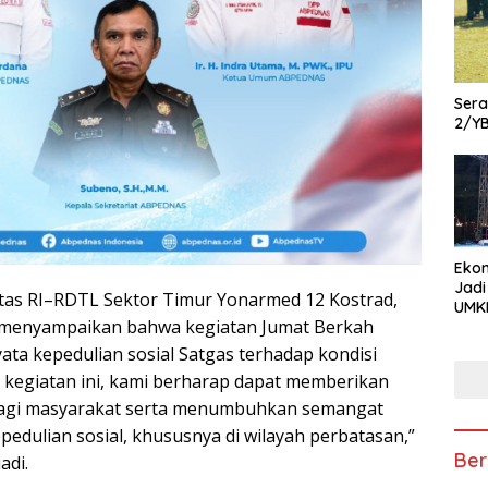
Ser
2/Y
Ekon
Jadi
tas RI–RDTL Sektor Timur Yonarmed 12 Kostrad,
UMKM
, menyampaikan bahwa kegiatan Jumat Berkah
Pam
Kola
ta kepedulian sosial Satgas terhadap kondisi
hin
i kegiatan ini, kami berharap dapat memberikan
Usa
agi masyarakat serta menumbuhkan semangat
edulian sosial, khususnya di wilayah perbatasan,”
Ber
adi.