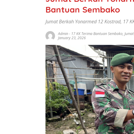
Bantuan Sembako
Jumat Berkah Yonarmed 12 Kostrad, 17 
Admin
-
17 KK Terima Bantuan Sembako
,
Jumat
January 23, 2026