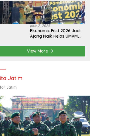
Eksistensi Perguruan
Tinggi Swasta
June 2, 2026
Ekonomic Fest 2026 Jadi
Ajang Naik Kelas UMKM,
HIPMI Pamekasan Siapkan
Kolaborasi Ekspor hingga
View More
Pendampingan Usaha
ita Jatim
tar Jatim