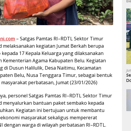
Be
ni.com
– Satgas Pamtas RI–RDTL Sektor Timur
d melaksanakan kegiatan Jumat Berkah berupa
kepada 17 Kepala Keluarga yang dilaksanakan
n Kementerian Agama Kabupaten Belu. Kegiatan
g di Dusun Halilulik, Desa Naitimu, Kecamatan
Ju
upaten Belu, Nusa Tenggara Timur, sebagai bentuk
Se
Da
 masyarakat perbatasan, Jumat (23/01/2026)
ya, personel Satgas Pamtas RI–RDTL Sektor Timur
d menyalurkan bantuan paket sembako kepada
hkan. Kegiatan ini bertujuan untuk membantu
ekonomi masyarakat sekaligus mempererat
I dengan warga di wilayah perbatasan RI–RDTL.