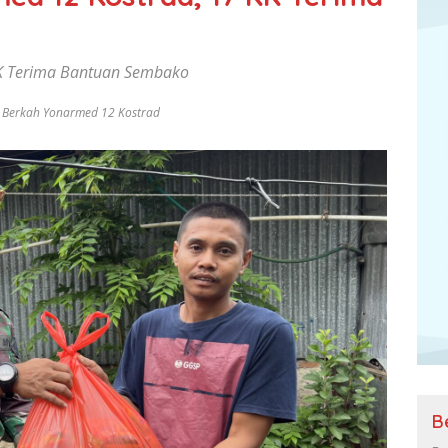
KK Terima Bantuan Sembako
 Berkah Yonarmed 12 Kostrad
B