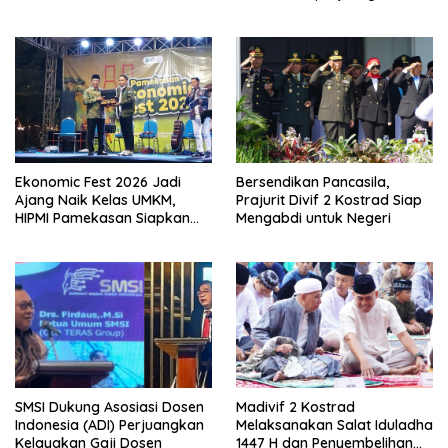
Eksistensi Perguruan Tinggi
Swasta
Ekonomic Fest 2026 Jadi
Bersendikan Pancasila,
Ajang Naik Kelas UMKM,
Prajurit Divif 2 Kostrad Siap
HIPMI Pamekasan Siapkan
Mengabdi untuk Negeri
Kolaborasi Ekspor hingga
Pendampingan Usaha
SMSI Dukung Asosiasi Dosen
Madivif 2 Kostrad
Indonesia (ADI) Perjuangkan
Melaksanakan Salat Iduladha
Kelayakan Gaji Dosen
1447 H dan Penyembelihan