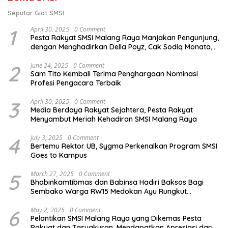
Seputar Giat SMSI
1
April 30, 2025
0 Comment
Pesta Rakyat SMSI Malang Raya Manjakan Pengunjung,
dengan Menghadirkan Della Poyz, Cak Sodiq Monata,
dan Ratna Antika
2
June 24, 2025
0 Comment
Sam Tito Kembali Terima Penghargaan Nominasi
Profesi Pengacara Terbaik
3
April 30, 2025
0 Comment
Media Berdaya Rakyat Sejahtera, Pesta Rakyat
Menyambut Meriah Kehadiran SMSI Malang Raya
4
July 3, 2025
0 Comment
Bertemu Rektor UB, Sygma Perkenalkan Program SMSI
Goes to Kampus
5
March 27, 2025
0 Comment
Bhabinkamtibmas dan Babinsa Hadiri Baksos Bagi
Sembako Warga RW15 Medokan Ayu Rungkut
Surabaya
6
May 2, 2025
0 Comment
Pelantikan SMSI Malang Raya yang Dikemas Pesta
Rakyat dan Tasyakuran, Mendapatkan Apresiasi dari