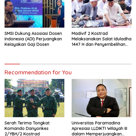
SMSI Dukung Asosiasi Dosen
Madivif 2 Kostrad
Indonesia (ADI) Perjuangkan
Melaksanakan Salat Iduladha
Kelayakan Gaji Dosen
1447 H dan Penyembelihan
Hewan Qurban
Recommendation for You
Serah Terima Tongkat
Universitas Paramadina
Komando Danyonkes
Apresiasi LLDIKTI Wilayah III
2/YBH/2 Kostrad
dalam Memperjuangkan