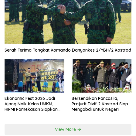
Serah Terima Tongkat Komando Danyonkes 2/YBH/2 Kostrad
Ekonomic Fest 2026 Jadi
Bersendikan Pancasila,
Ajang Naik Kelas UMKM,
Prajurit Divif 2 Kostrad Siap
HIPMI Pamekasan Siapkan
Mengabdi untuk Negeri
Kolaborasi Ekspor hingga
Pendampingan Usaha
View More