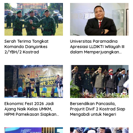
Serah Terima Tongkat
Universitas Paramadina
Komando Danyonkes
Apresiasi LLDIKTI Wilayah III
2/YBH/2 Kostrad
dalam Memperjuangkan
Eksistensi Perguruan Tinggi
Swasta
Ekonomic Fest 2026 Jadi
Bersendikan Pancasila,
Ajang Naik Kelas UMKM,
Prajurit Divif 2 Kostrad Siap
HIPMI Pamekasan Siapkan
Mengabdi untuk Negeri
Kolaborasi Ekspor hingga
Pendampingan Usaha