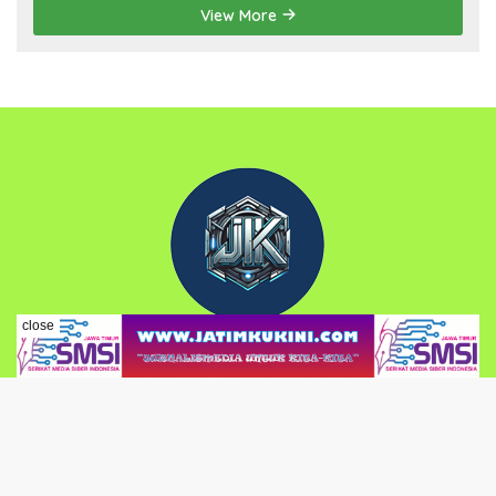
Pancasila
View More
close
PEDOMAN MEDIA SIBER
KODE ETIK JURNALISTIK
KONTAK REDAKSI JKK
Copyright 2025 - Jatimkukini (JKK). All right reserved.