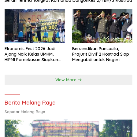
Serah Terima Tongkat Komando Danyonkes 2/YBH/2 Kostrad
Ekonomic Fest 2026 Jadi
Bersendikan Pancasila,
Ajang Naik Kelas UMKM,
Prajurit Divif 2 Kostrad Siap
HIPMI Pamekasan Siapkan
Mengabdi untuk Negeri
Kolaborasi Ekspor hingga
Pendampingan Usaha
View More
Berita Malang Raya
Seputar Malang Raya