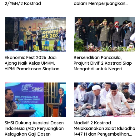
2/YBH/2 Kostrad
dalam Memperjuangkan
Eksistensi Perguruan Tinggi
Swasta
Ekonomic Fest 2026 Jadi
Bersendikan Pancasila,
Ajang Naik Kelas UMKM,
Prajurit Divif 2 Kostrad Siap
HIPMI Pamekasan Siapkan
Mengabdi untuk Negeri
Kolaborasi Ekspor hingga
Pendampingan Usaha
SMSI Dukung Asosiasi Dosen
Madivif 2 Kostrad
Indonesia (ADI) Perjuangkan
Melaksanakan Salat Iduladha
Kelayakan Gaji Dosen
1447 H dan Penyembelihan
Hewan Qurban