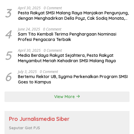
3
April 30, 2025
0 Comment
Pesta Rakyat SMSI Malang Raya Manjakan Pengunjung,
dengan Menghadirkan Della Poyz, Cak Sodiq Monata,
dan Ratna Antika
4
June 24, 2025
0 Comment
Sam Tito Kembali Terima Penghargaan Nominasi
Profesi Pengacara Terbaik
5
April 30, 2025
0 Comment
Media Berdaya Rakyat Sejahtera, Pesta Rakyat
Menyambut Meriah Kehadiran SMSI Malang Raya
6
July 3, 2025
0 Comment
Bertemu Rektor UB, Sygma Perkenalkan Program SMSI
Goes to Kampus
View More
Pro Jurnalismedia Siber
Seputar Giat PJS