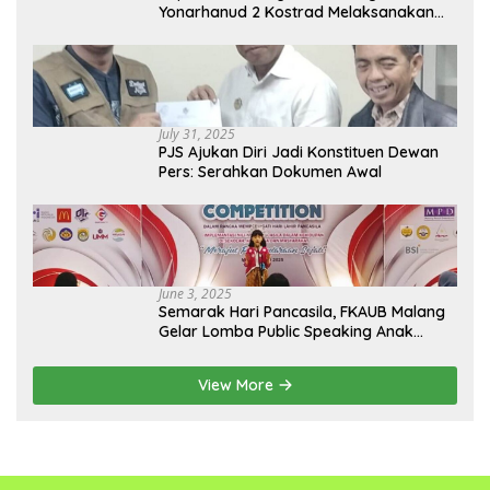
Yonarhanud 2 Kostrad Melaksanakan
Komsos dan Kesehatan Keliling
July 31, 2025
PJS Ajukan Diri Jadi Konstituen Dewan
Pers: Serahkan Dokumen Awal
June 3, 2025
Semarak Hari Pancasila, FKAUB Malang
Gelar Lomba Public Speaking Anak
dengan Tema Implementasi Nilai-nilai
Pancasila
View More