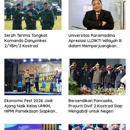
Serah Terima Tongkat
Universitas Paramadina
Komando Danyonkes
Apresiasi LLDIKTI Wilayah III
2/YBH/2 Kostrad
dalam Memperjuangkan
Eksistensi Perguruan Tinggi
Swasta
Ekonomic Fest 2026 Jadi
Bersendikan Pancasila,
Ajang Naik Kelas UMKM,
Prajurit Divif 2 Kostrad Siap
HIPMI Pamekasan Siapkan
Mengabdi untuk Negeri
Kolaborasi Ekspor hingga
Pendampingan Usaha