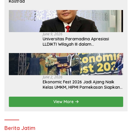
Kostrad
June 9, 2026
Universitas Paramadina Apresiasi
LLDIKTI Wilayah III dalam
Memperjuangkan Eksistensi Perguruan
Tinggi Swasta
June 2, 2026
Ekonomic Fest 2026 Jadi Ajang Naik
Kelas UMKM, HIPMI Pamekasan Siapkan
Kolaborasi Ekspor hingga
Pendampingan Usaha
View More
Berita Jatim