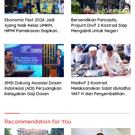
Ekonomic Fest 2026 Jadi
Bersendikan Pancasila,
Ajang Naik Kelas UMKM,
Prajurit Divif 2 Kostrad Siap
HIPMI Pamekasan Siapkan
Mengabdi untuk Negeri
Kolaborasi Ekspor hingga
Pendampingan Usaha
SMSI Dukung Asosiasi Dosen
Madivif 2 Kostrad
Indonesia (ADI) Perjuangkan
Melaksanakan Salat Iduladha
Kelayakan Gaji Dosen
1447 H dan Penyembelihan
Hewan Qurban
Recommendation for You