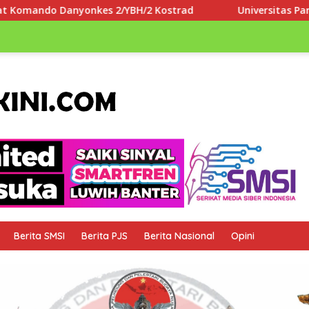
 Kostrad
Universitas Paramadina Apresiasi LLDIKTI Wil
Berita SMSI
Berita PJS
Berita Nasional
Opini