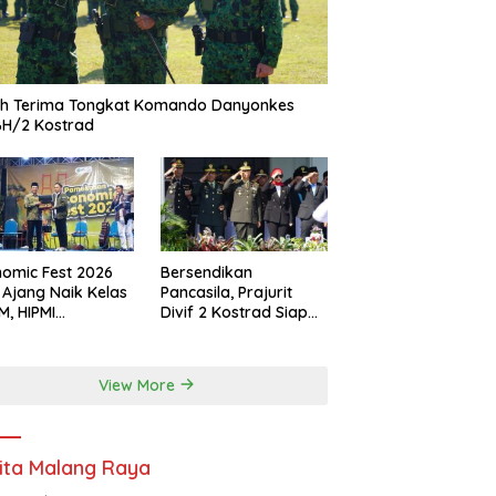
ah Terima Tongkat Komando Danyonkes
BH/2 Kostrad
omic Fest 2026
Bersendikan
 Ajang Naik Kelas
Pancasila, Prajurit
, HIPMI
Divif 2 Kostrad Siap
ekasan Siapkan
Mengabdi untuk
borasi Ekspor
Negeri
gga Pendampingan
View More
ha
ita Malang Raya