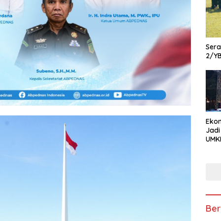
Ser
2/Y
Ekon
Jadi
UMKM
Pam
Kola
hin
Usa
Ber