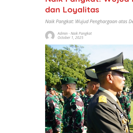
dan Loyalitas
Naik Pangkat: Wujud Penghargaan atas De
Admin
-
Naik Pangkat
October 1, 2025