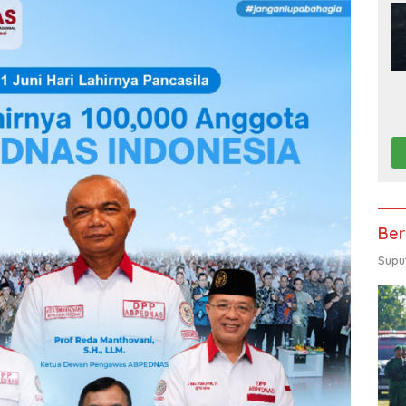
Ber
Supu