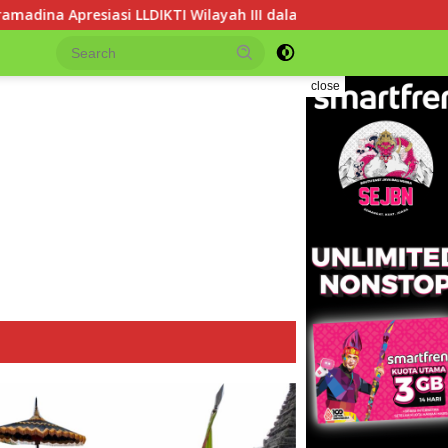
ayah III dalam Memperjuangkan Eksistensi Perguruan Tinggi Swa
close