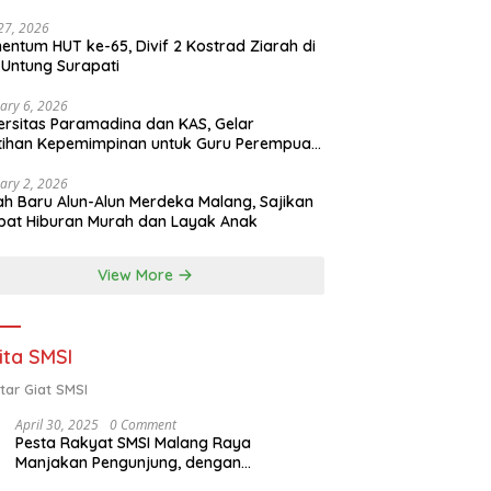
 27, 2026
ntum HUT ke-65, Divif 2 Kostrad Ziarah di
Untung Surapati
ary 6, 2026
ersitas Paramadina dan KAS, Gelar
tihan Kepemimpinan untuk Guru Perempuan
ota Malang (2-5 Februari 2026)
ary 2, 2026
h Baru Alun-Alun Merdeka Malang, Sajikan
at Hiburan Murah dan Layak Anak
View More
ita SMSI
tar Giat SMSI
April 30, 2025
0 Comment
Pesta Rakyat SMSI Malang Raya
Manjakan Pengunjung, dengan
Menghadirkan Della Poyz, Cak Sodiq