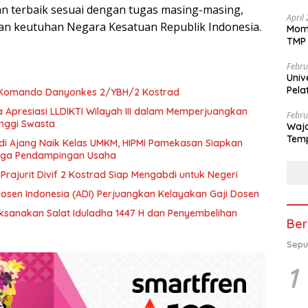
n terbaik sesuai dengan tugas masing-masing,
April
an keutuhan Negara Kesatuan Republik Indonesia.
Mome
TMP 
Febru
Univ
Pela
 Komando Danyonkes 2/YBH/2 Kostrad
se-K
 Apresiasi LLDIKTI Wilayah III dalam Memperjuangkan
Febru
inggi Swasta
Waja
Temp
di Ajang Naik Kelas UMKM, HIPMI Pamekasan Siapkan
ngga Pendampingan Usaha
 Prajurit Divif 2 Kostrad Siap Mengabdi untuk Negeri
Dosen Indonesia (ADI) Perjuangkan Kelayakan Gaji Dosen
aksanakan Salat Iduladha 1447 H dan Penyembelihan
Ber
Sepu
1