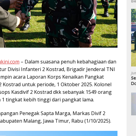
Be
kini.com
– Dalam suasana penuh kebahagiaan dan
r Divisi Infanteri 2 Kostrad, Brigadir Jenderal TNI
Ju
emimpin acara Laporan Korps Kenaikan Pangkat
Se
Da
 2 Kostrad untuk periode, 1 Oktober 2025. Kolonel
Asops Kasdivif 2 Kostrad dkk sebanyak 1549 orang
1 tingkat kebih tinggi dari pangkat lama.
Lapangan Penegak Sapta Marga, Markas Divif 2
Kabupaten Malang, Jawa Timur, Rabu (1/10/2025).