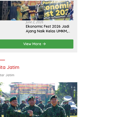
Eksistensi Perguruan
Tinggi Swasta
June 2, 2026
Ekonomic Fest 2026 Jadi
Ajang Naik Kelas UMKM,
HIPMI Pamekasan Siapkan
Kolaborasi Ekspor hingga
View More
Pendampingan Usaha
ita Jatim
tar Jatim