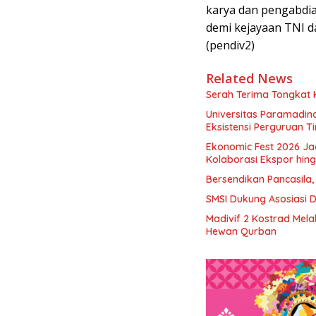
karya dan pengabdia
demi kejayaan TNI d
(pendiv2)
Related News
Serah Terima Tongkat
Universitas Paramadina
Eksistensi Perguruan T
Ekonomic Fest 2026 Ja
Kolaborasi Ekspor hi
Bersendikan Pancasila,
SMSI Dukung Asosiasi 
Madivif 2 Kostrad Mel
Hewan Qurban