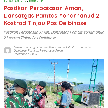
Berita Nasional
,
Berita TNI
Pastikan Perbatasan Aman,
Dansatgas Pamtas Yonarhanud 2
Kostrad Tinjau Pos Oelbinose
Pastikan Perbatasan Aman, Dansatgas Pamtas Yonarhanud
2 Kostrad Tinjau Pos Oelbinose
Admin
-
Dansatgas Pamtas Yonarhanud 2 Kostrad Tinjau Pos
Oelbinose
,
Pastikan Perbatasan Aman
December 4, 2025