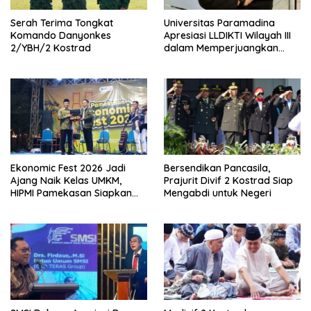
Serah Terima Tongkat
Universitas Paramadina
Komando Danyonkes
Apresiasi LLDIKTI Wilayah III
2/YBH/2 Kostrad
dalam Memperjuangkan
Eksistensi Perguruan Tinggi
Swasta
Ekonomic Fest 2026 Jadi
Bersendikan Pancasila,
Ajang Naik Kelas UMKM,
Prajurit Divif 2 Kostrad Siap
HIPMI Pamekasan Siapkan
Mengabdi untuk Negeri
Kolaborasi Ekspor hingga
Pendampingan Usaha