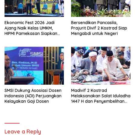
Ekonomic Fest 2026 Jadi
Bersendikan Pancasila,
Ajang Naik Kelas UMKM,
Prajurit Divif 2 Kostrad Siap
HIPMI Pamekasan Siapkan
Mengabdi untuk Negeri
Kolaborasi Ekspor hingga
Pendampingan Usaha
SMSI Dukung Asosiasi Dosen
Madivif 2 Kostrad
Indonesia (ADI) Perjuangkan
Melaksanakan Salat Iduladha
Kelayakan Gaji Dosen
1447 H dan Penyembelihan
Hewan Qurban
Leave a Reply