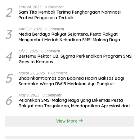
dan Ratna Antika
2
June 24, 2025
0 Comment
Sam Tito Kembali Terima Penghargaan Nominasi
Profesi Pengacara Terbaik
3
April 30, 2025
0 Comment
Media Berdaya Rakyat Sejahtera, Pesta Rakyat
Menyambut Meriah Kehadiran SMSI Malang Raya
4
July 3, 2025
0 Comment
Bertemu Rektor UB, Sygma Perkenalkan Program SMSI
Goes to Kampus
5
March 27, 2025
0 Comment
Bhabinkamtibmas dan Babinsa Hadiri Baksos Bagi
Sembako Warga RW15 Medokan Ayu Rungkut
Surabaya
6
May 2, 2025
0 Comment
Pelantikan SMSI Malang Raya yang Dikemas Pesta
Rakyat dan Tasyakuran, Mendapatkan Apresiasi dari
Bupati Malang
View More