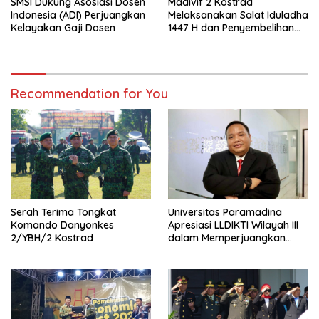
SMSI Dukung Asosiasi Dosen
Madivif 2 Kostrad
Indonesia (ADI) Perjuangkan
Melaksanakan Salat Iduladha
Kelayakan Gaji Dosen
1447 H dan Penyembelihan
Hewan Qurban
Recommendation for You
Serah Terima Tongkat
Universitas Paramadina
Komando Danyonkes
Apresiasi LLDIKTI Wilayah III
2/YBH/2 Kostrad
dalam Memperjuangkan
Eksistensi Perguruan Tinggi
Swasta