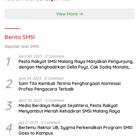
View More
Berita SMSI
Seputar Giat SMSI
1
April 30, 2025
0 Comment
Pesta Rakyat SMSI Malang Raya Manjakan Pengunjung,
dengan Menghadirkan Della Poyz, Cak Sodiq Monata,
dan Ratna Antika
2
June 24, 2025
0 Comment
Sam Tito Kembali Terima Penghargaan Nominasi
Profesi Pengacara Terbaik
3
April 30, 2025
0 Comment
Media Berdaya Rakyat Sejahtera, Pesta Rakyat
Menyambut Meriah Kehadiran SMSI Malang Raya
4
July 3, 2025
0 Comment
Bertemu Rektor UB, Sygma Perkenalkan Program SMSI
Goes to Kampus