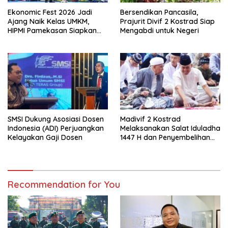
Ekonomic Fest 2026 Jadi
Bersendikan Pancasila,
Ajang Naik Kelas UMKM,
Prajurit Divif 2 Kostrad Siap
HIPMI Pamekasan Siapkan
Mengabdi untuk Negeri
Kolaborasi Ekspor hingga
Pendampingan Usaha
SMSI Dukung Asosiasi Dosen
Madivif 2 Kostrad
Indonesia (ADI) Perjuangkan
Melaksanakan Salat Iduladha
Kelayakan Gaji Dosen
1447 H dan Penyembelihan
Hewan Qurban
Recommendation for You