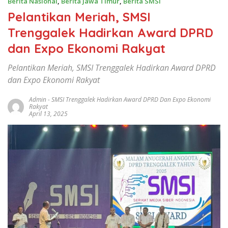
Berita Nasional
,
Berita Jawa Timur
,
Berita SMSI
Pelantikan Meriah, SMSI
Trenggalek Hadirkan Award DPRD
dan Expo Ekonomi Rakyat
Pelantikan Meriah, SMSI Trenggalek Hadirkan Award DPRD
dan Expo Ekonomi Rakyat
Admin
-
SMSI Trenggalek Hadirkan Award DPRD Dan Expo Ekonomi
Rakyat
April 13, 2025