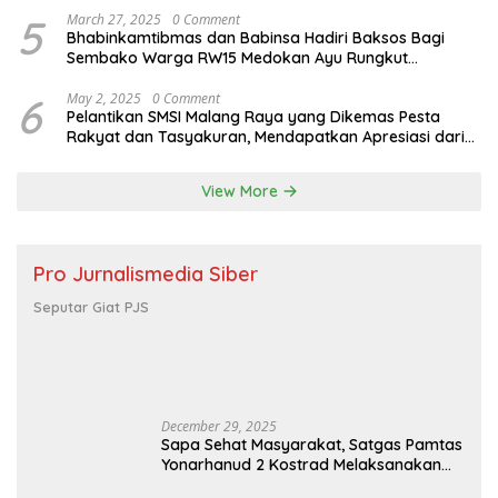
5
March 27, 2025
0 Comment
Bhabinkamtibmas dan Babinsa Hadiri Baksos Bagi
Sembako Warga RW15 Medokan Ayu Rungkut
Surabaya
6
May 2, 2025
0 Comment
Pelantikan SMSI Malang Raya yang Dikemas Pesta
Rakyat dan Tasyakuran, Mendapatkan Apresiasi dari
Bupati Malang
View More
Pro Jurnalismedia Siber
Seputar Giat PJS
December 29, 2025
Sapa Sehat Masyarakat, Satgas Pamtas
Yonarhanud 2 Kostrad Melaksanakan
Komsos dan Kesehatan Keliling