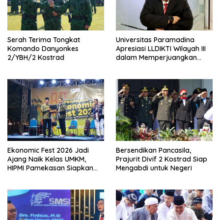
Serah Terima Tongkat
Universitas Paramadina
Komando Danyonkes
Apresiasi LLDIKTI Wilayah III
2/YBH/2 Kostrad
dalam Memperjuangkan
Eksistensi Perguruan Tinggi
Swasta
Ekonomic Fest 2026 Jadi
Bersendikan Pancasila,
Ajang Naik Kelas UMKM,
Prajurit Divif 2 Kostrad Siap
HIPMI Pamekasan Siapkan
Mengabdi untuk Negeri
Kolaborasi Ekspor hingga
Pendampingan Usaha