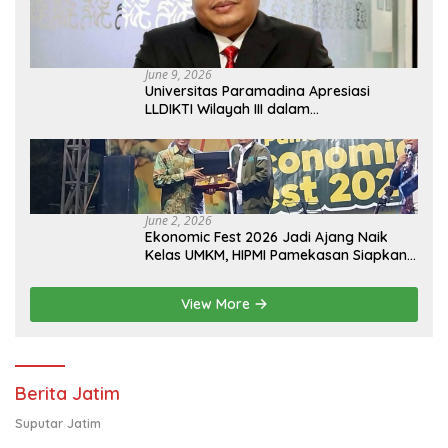
June 9, 2026
Universitas Paramadina Apresiasi
LLDIKTI Wilayah III dalam
Memperjuangkan Eksistensi Perguruan
Tinggi Swasta
June 2, 2026
Ekonomic Fest 2026 Jadi Ajang Naik
Kelas UMKM, HIPMI Pamekasan Siapkan
Kolaborasi Ekspor hingga
Pendampingan Usaha
View More
Berita Jatim
Suputar Jatim