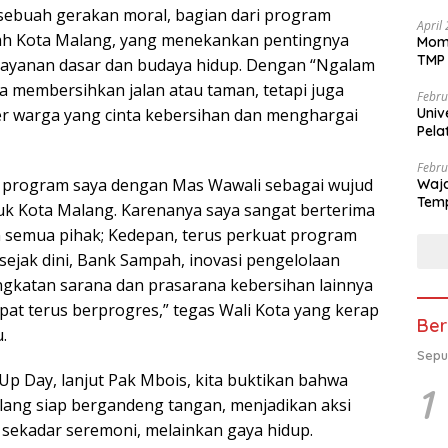
 sebuah gerakan moral, bagian dari program
April
ah Kota Malang, yang menekankan pentingnya
Mome
TMP 
layanan dasar dan budaya hidup. Dengan “Ngalam
anya membersihkan jalan atau taman, tetapi juga
Febru
 warga yang cinta kebersihan dan menghargai
Univ
Pela
se-K
Febru
h program saya dengan Mas Wawali sebagai wujud
Waja
Temp
uk Kota Malang. Karenanya saya sangat berterima
 semua pihak; Kedepan, terus perkuat program
sejak dini, Bank Sampah, inovasi pengelolaan
ngkatan sarana dan prasarana kebersihan lainnya
pat terus berprogres,” tegas Wali Kota yang kerap
Ber
.
Sepu
Up Day, lanjut Pak Mbois, kita buktikan bahwa
1
ang siap bergandeng tangan, menjadikan aksi
 sekadar seremoni, melainkan gaya hidup.