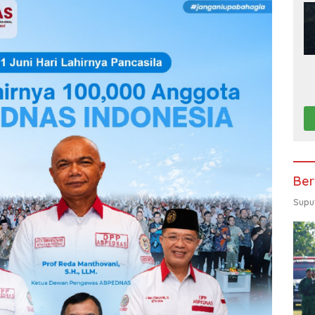
Ber
Supu