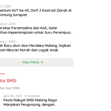
 27, 2026
ntum HUT ke-65, Divif 2 Kostrad Ziarah di
Untung Surapati
ary 6, 2026
ersitas Paramadina dan KAS, Gelar
tihan Kepemimpinan untuk Guru Perempuan
ota Malang (2-5 Februari 2026)
ary 2, 2026
h Baru Alun-Alun Merdeka Malang, Sajikan
at Hiburan Murah dan Layak Anak
View More
ita SMSI
tar Giat SMSI
April 30, 2025
0 Comment
Pesta Rakyat SMSI Malang Raya
Manjakan Pengunjung, dengan
Menghadirkan Della Poyz, Cak Sodiq