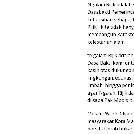
Ngalam Rijik adalah
Dasabakti Pemerint
kebersihan sebagai 
Rijik”, kita tidak h
membangun karakter
kelestarian alam.
“Ngalam Rijik adala
Dasa Bakti kami unt
kasih atas dukungan
lingkungan: edukasi 
limbah, hingga peni
agar Ngalam Rijik da
di sapa Pak Mbois itu
Melalui World Clean 
masyarakat Kota Mal
bersih-bersih bukan