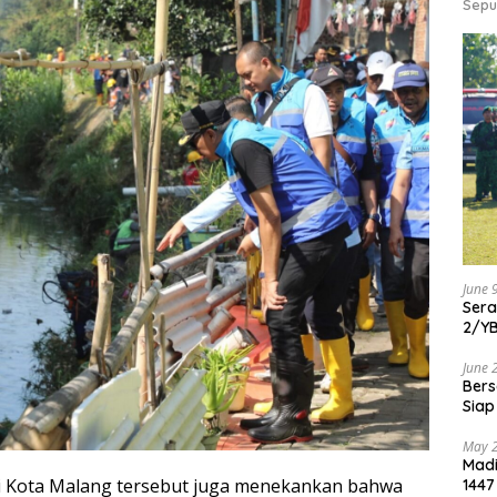
Sepu
June 
Ser
2/Y
June 
Bers
Siap
May 
Madi
i Kota Malang tersebut juga menekankan bahwa
1447