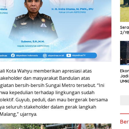
Ser
2/Y
li Kota Wahyu memberikan apresiasi atas
Ekon
Jadi
takeholder dan masyarakat Bandulan atas
UMKM
iatan bersih-bersih Sungai Metro tersebut. “Ini
Pam
Kola
hwa kepedulian terhadap lingkungan sudah
hin
olektif. Guyub, peduli, dan mau bergerak bersama
Usa
nya seluruh stakeholder dalam gerak langkah
alang,” ujarnya.
Ber