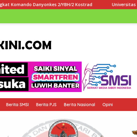
2 Kostrad
Universitas Paramadina Apresiasi LLDIKTI W
Berita SMSI
Berita PJS
Berita Nasional
Opini