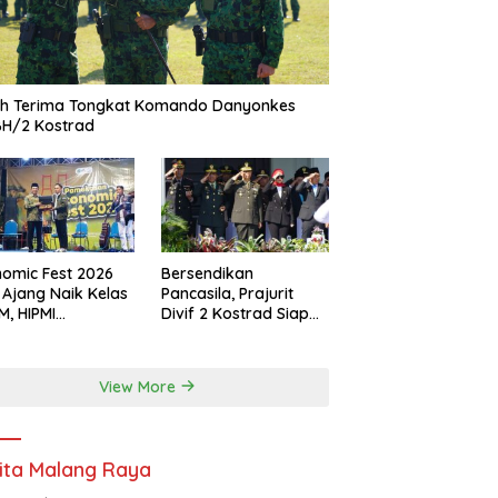
ah Terima Tongkat Komando Danyonkes
BH/2 Kostrad
omic Fest 2026
Bersendikan
 Ajang Naik Kelas
Pancasila, Prajurit
, HIPMI
Divif 2 Kostrad Siap
ekasan Siapkan
Mengabdi untuk
borasi Ekspor
Negeri
gga Pendampingan
View More
ha
ita Malang Raya