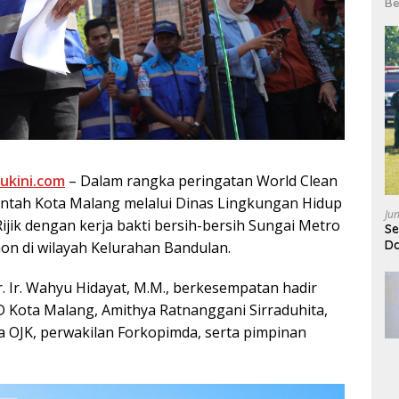
Be
ukini.com
– Dalam rangka peringatan World Clean
ntah Kota Malang melalui Dinas Lingkungan Hidup
Ju
jik dengan kerja bakti bersih-bersih Sungai Metro
Se
Da
on di wilayah Kelurahan Bandulan.
. Ir. Wahyu Hidayat, M.M., berkesempatan hadir
Kota Malang, Amithya Ratnanggani Sirraduhita,
la OJK, perwakilan Forkopimda, serta pimpinan