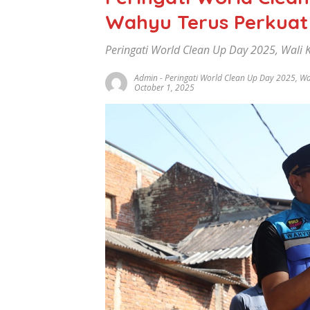
Wahyu Terus Perkuat
Peringati World Clean Up Day 2025, Wali
Admin
-
Peringati World Clean Up Day 2025
,
Wa
October 1, 2025