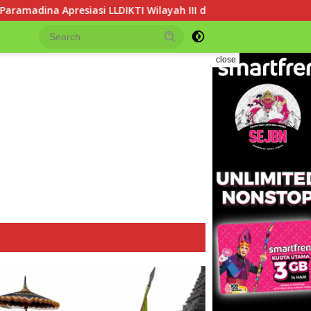
ilayah III dalam Memperjuangkan Eksistensi Perguruan Tinggi S
close