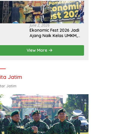
Eksistensi Perguruan
Tinggi Swasta
June 2, 2026
Ekonomic Fest 2026 Jadi
Ajang Naik Kelas UMKM,
HIPMI Pamekasan Siapkan
Kolaborasi Ekspor hingga
View More
Pendampingan Usaha
ita Jatim
tar Jatim