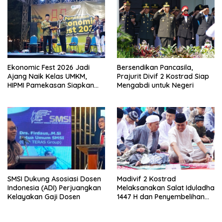
Ekonomic Fest 2026 Jadi
Bersendikan Pancasila,
Ajang Naik Kelas UMKM,
Prajurit Divif 2 Kostrad Siap
HIPMI Pamekasan Siapkan
Mengabdi untuk Negeri
Kolaborasi Ekspor hingga
Pendampingan Usaha
SMSI Dukung Asosiasi Dosen
Madivif 2 Kostrad
Indonesia (ADI) Perjuangkan
Melaksanakan Salat Iduladha
Kelayakan Gaji Dosen
1447 H dan Penyembelihan
Hewan Qurban