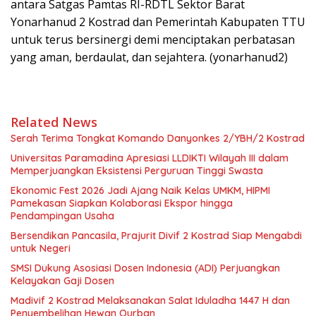
antara Satgas Pamtas RI-RDTL Sektor Barat
Yonarhanud 2 Kostrad dan Pemerintah Kabupaten TTU
untuk terus bersinergi demi menciptakan perbatasan
yang aman, berdaulat, dan sejahtera. (yonarhanud2)
Related News
Serah Terima Tongkat Komando Danyonkes 2/YBH/2 Kostrad
Universitas Paramadina Apresiasi LLDIKTI Wilayah III dalam
Memperjuangkan Eksistensi Perguruan Tinggi Swasta
Ekonomic Fest 2026 Jadi Ajang Naik Kelas UMKM, HIPMI
Pamekasan Siapkan Kolaborasi Ekspor hingga
Pendampingan Usaha
Bersendikan Pancasila, Prajurit Divif 2 Kostrad Siap Mengabdi
untuk Negeri
SMSI Dukung Asosiasi Dosen Indonesia (ADI) Perjuangkan
Kelayakan Gaji Dosen
Madivif 2 Kostrad Melaksanakan Salat Iduladha 1447 H dan
Penyembelihan Hewan Qurban