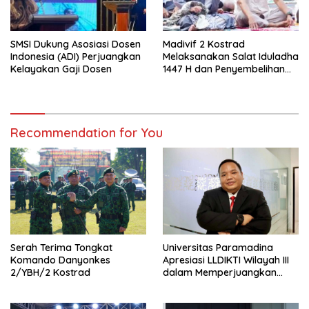
SMSI Dukung Asosiasi Dosen
Madivif 2 Kostrad
Indonesia (ADI) Perjuangkan
Melaksanakan Salat Iduladha
Kelayakan Gaji Dosen
1447 H dan Penyembelihan
Hewan Qurban
Recommendation for You
Serah Terima Tongkat
Universitas Paramadina
Komando Danyonkes
Apresiasi LLDIKTI Wilayah III
2/YBH/2 Kostrad
dalam Memperjuangkan
Eksistensi Perguruan Tinggi
Swasta