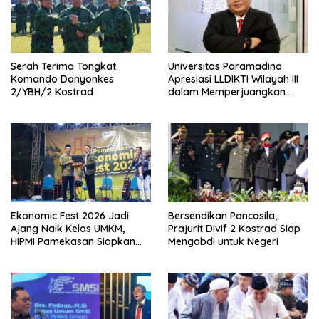
Serah Terima Tongkat
Universitas Paramadina
Komando Danyonkes
Apresiasi LLDIKTI Wilayah III
2/YBH/2 Kostrad
dalam Memperjuangkan
Eksistensi Perguruan Tinggi
Swasta
Ekonomic Fest 2026 Jadi
Bersendikan Pancasila,
Ajang Naik Kelas UMKM,
Prajurit Divif 2 Kostrad Siap
HIPMI Pamekasan Siapkan
Mengabdi untuk Negeri
Kolaborasi Ekspor hingga
Pendampingan Usaha