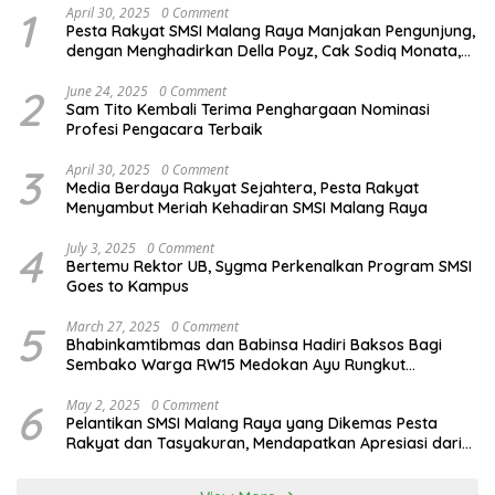
1
April 30, 2025
0 Comment
Pesta Rakyat SMSI Malang Raya Manjakan Pengunjung,
dengan Menghadirkan Della Poyz, Cak Sodiq Monata,
dan Ratna Antika
2
June 24, 2025
0 Comment
Sam Tito Kembali Terima Penghargaan Nominasi
Profesi Pengacara Terbaik
3
April 30, 2025
0 Comment
Media Berdaya Rakyat Sejahtera, Pesta Rakyat
Menyambut Meriah Kehadiran SMSI Malang Raya
4
July 3, 2025
0 Comment
Bertemu Rektor UB, Sygma Perkenalkan Program SMSI
Goes to Kampus
5
March 27, 2025
0 Comment
Bhabinkamtibmas dan Babinsa Hadiri Baksos Bagi
Sembako Warga RW15 Medokan Ayu Rungkut
Surabaya
6
May 2, 2025
0 Comment
Pelantikan SMSI Malang Raya yang Dikemas Pesta
Rakyat dan Tasyakuran, Mendapatkan Apresiasi dari
Bupati Malang