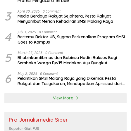
Profesi Pengacara Terbaik
3
April 30, 2025
0 Comment
Media Berdaya Rakyat Sejahtera, Pesta Rakyat
Menyambut Meriah Kehadiran SMSI Malang Raya
4
July 3, 2025
0 Comment
Bertemu Rektor UB, Sygma Perkenalkan Program SMSI
Goes to Kampus
5
March 27, 2025
0 Comment
Bhabinkamtibmas dan Babinsa Hadiri Baksos Bagi
Sembako Warga RW15 Medokan Ayu Rungkut
Surabaya
6
May 2, 2025
0 Comment
Pelantikan SMSI Malang Raya yang Dikemas Pesta
Rakyat dan Tasyakuran, Mendapatkan Apresiasi dari
Bupati Malang
View More
Pro Jurnalismedia Siber
Seputar Giat PJS