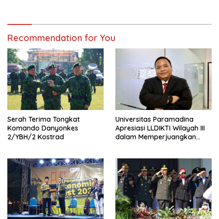
Hewan Qurban
Recommendation for You
Serah Terima Tongkat
Universitas Paramadina
Komando Danyonkes
Apresiasi LLDIKTI Wilayah III
2/YBH/2 Kostrad
dalam Memperjuangkan
Eksistensi Perguruan Tinggi
Swasta