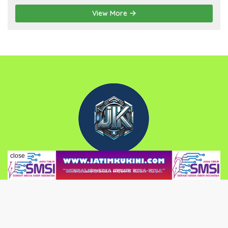
Pancasila
View More
close
PEDOMAN MEDIA SIBER
KODE ETIK JURNALISTIK
KONTAK REDAKSI JKK
Copyright 2025 - Jatimkukini (JKK). All right reserved.