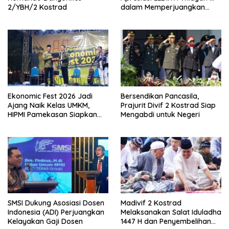
2/YBH/2 Kostrad
dalam Memperjuangkan
Eksistensi Perguruan Tinggi
Swasta
Ekonomic Fest 2026 Jadi
Bersendikan Pancasila,
Ajang Naik Kelas UMKM,
Prajurit Divif 2 Kostrad Siap
HIPMI Pamekasan Siapkan
Mengabdi untuk Negeri
Kolaborasi Ekspor hingga
Pendampingan Usaha
SMSI Dukung Asosiasi Dosen
Madivif 2 Kostrad
Indonesia (ADI) Perjuangkan
Melaksanakan Salat Iduladha
Kelayakan Gaji Dosen
1447 H dan Penyembelihan