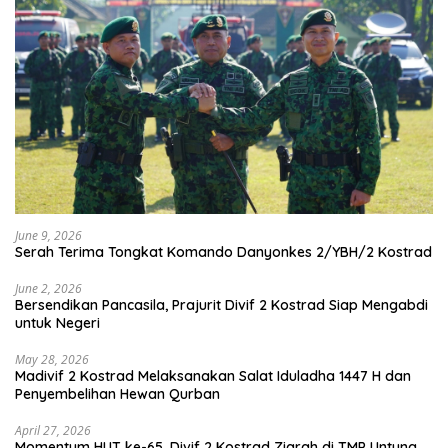
June 9, 2026
Serah Terima Tongkat Komando Danyonkes 2/YBH/2 Kostrad
June 2, 2026
Bersendikan Pancasila, Prajurit Divif 2 Kostrad Siap Mengabdi
untuk Negeri
May 28, 2026
Madivif 2 Kostrad Melaksanakan Salat Iduladha 1447 H dan
Penyembelihan Hewan Qurban
April 27, 2026
Momentum HUT ke-65, Divif 2 Kostrad Ziarah di TMP Untung