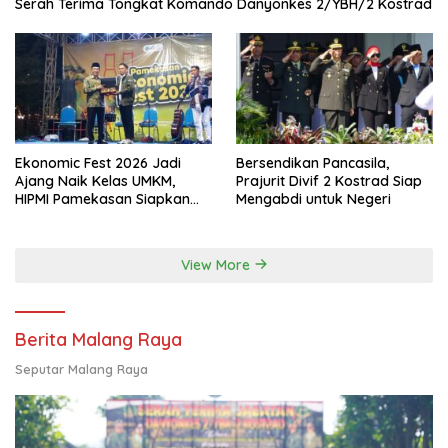
Serah Terima Tongkat Komando Danyonkes 2/YBH/2 Kostrad
Ekonomic Fest 2026 Jadi
Bersendikan Pancasila,
Ajang Naik Kelas UMKM,
Prajurit Divif 2 Kostrad Siap
HIPMI Pamekasan Siapkan
Mengabdi untuk Negeri
Kolaborasi Ekspor hingga
Pendampingan Usaha
View More
Berita Malang Raya
Seputar Malang Raya