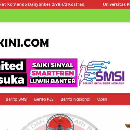
BH/2 Kostrad
Universitas Paramadina Apresiasi LLDIKTI
Berita SMSI
Berita PJS
Berita Nasional
Opini