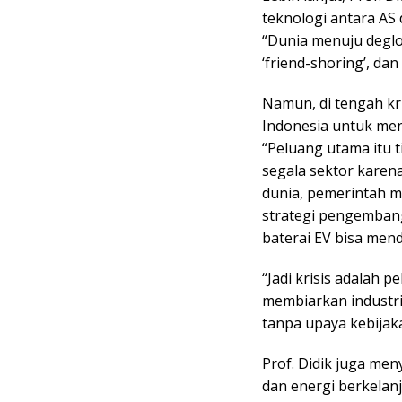
teknologi antara AS
“Dunia menuju deglo
‘friend-shoring’, da
Namun, di tengah kri
Indonesia untuk menj
“Peluang utama itu t
segala sektor karen
dunia, pemerintah 
strategi pengembang
baterai EV bisa me
“Jadi krisis adalah 
membiarkan industri 
tanpa upaya kebijaka
Prof. Didik juga me
dan energi berkelan