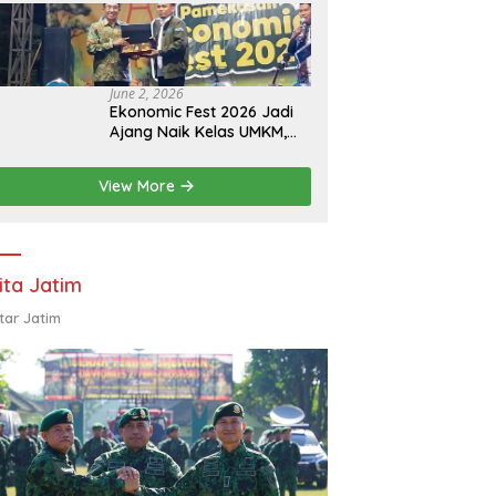
Eksistensi Perguruan
Tinggi Swasta
June 2, 2026
Ekonomic Fest 2026 Jadi
Ajang Naik Kelas UMKM,
HIPMI Pamekasan Siapkan
Kolaborasi Ekspor hingga
View More
Pendampingan Usaha
ita Jatim
tar Jatim