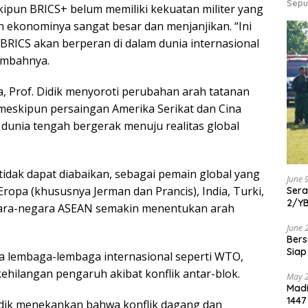
Sepu
kipun BRICS+ belum memiliki kekuatan militer yang
an ekonominya sangat besar dan menjanjikan. “Ini
ICS akan berperan di dalam dunia internasional
tambahnya.
, Prof. Didik menyoroti perubahan arah tatanan
meskipun persaingan Amerika Serikat dan Cina
dunia tengah bergerak menuju realitas global
tidak dapat diabaikan, sebagai pemain global yang
June 
 Eropa (khususnya Jerman dan Prancis), India, Turki,
Ser
2/Y
egara-negara ASEAN semakin menentukan arah
June 
Bers
Siap
wa lembaga-lembaga internasional seperti WTO,
ehilangan pengaruh akibat konflik antar-blok.
May 
Madi
1447
 Didik menekankan bahwa konflik dagang dan