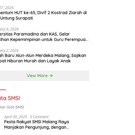
 27, 2026
ntum HUT ke-65, Divif 2 Kostrad Ziarah di
Untung Surapati
ary 6, 2026
ersitas Paramadina dan KAS, Gelar
tihan Kepemimpinan untuk Guru Perempuan
ota Malang (2-5 Februari 2026)
ary 2, 2026
h Baru Alun-Alun Merdeka Malang, Sajikan
at Hiburan Murah dan Layak Anak
View More
ita SMSI
tar Giat SMSI
April 30, 2025
0 Comment
Pesta Rakyat SMSI Malang Raya
Manjakan Pengunjung, dengan
Menghadirkan Della Poyz, Cak Sodiq