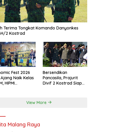
ah Terima Tongkat Komando Danyonkes
BH/2 Kostrad
omic Fest 2026
Bersendikan
 Ajang Naik Kelas
Pancasila, Prajurit
, HIPMI
Divif 2 Kostrad Siap
ekasan Siapkan
Mengabdi untuk
borasi Ekspor
Negeri
gga Pendampingan
View More
ha
ita Malang Raya