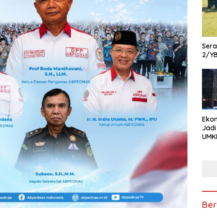
Ser
2/Y
Ekon
Jadi
UMKM
Pam
Kola
hin
Usa
Ber