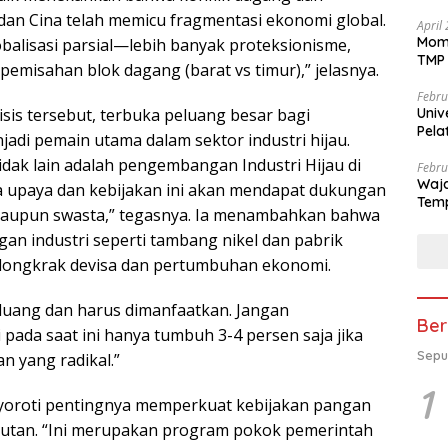
 dan Cina telah memicu fragmentasi ekonomi global.
April
Mome
balisasi parsial—lebih banyak proteksionisme,
TMP 
n pemisahan blok dagang (barat vs timur),” jelasnya.
Febru
sis tersebut, terbuka peluang besar bagi
Univ
Pela
adi pemain utama dalam sektor industri hijau.
se-K
idak lain adalah pengembangan Industri Hijau di
Febru
Waja
a upaya dan kebijakan ini akan mendapat dukungan
Temp
maupun swasta,” tegasnya. Ia menambahkan bahwa
an industri seperti tambang nikel dan pabrik
ndongkrak devisa dan pertumbuhan ekonomi.
peluang dan harus dimanfaatkan. Jangan
Ber
pada saat ini hanya tumbuh 3-4 persen saja jika
Sepu
n yang radikal.”
1
nyoroti pentingnya memperkuat kebijakan pangan
jutan. “Ini merupakan program pokok pemerintah