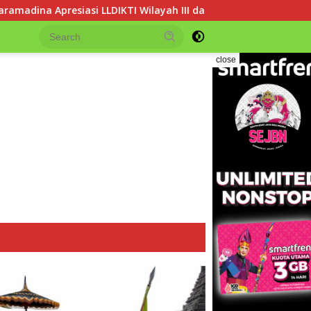
 Wilayah III dalam Memperjuangkan Eksistensi Perguruan Tingg
close