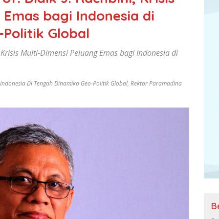
 Emas bagi Indonesia di
olitik Global
 Krisis Multi-Dimensi Peluang Emas bagi Indonesia di
 Indonesia Di Tengah Dinamika Geo-Politik Global
,
Rektor Paramadina
B