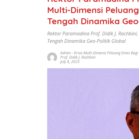
Multi-Dimensi Peluang
Tengah Dinamika Geo-P
Rektor Paramadina Prof. Didik J. Rachbini,
Tengah Dinamika Geo-Politik Global
Admin
-
Krisis Multi-Dimensi Peluang Emas Bagi
Prof. Didik J. Rachbini
July 8, 2025