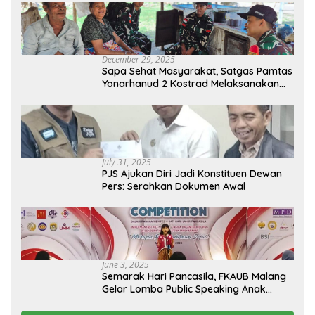
December 29, 2025
Sapa Sehat Masyarakat, Satgas Pamtas
Yonarhanud 2 Kostrad Melaksanakan
Komsos dan Kesehatan Keliling
July 31, 2025
PJS Ajukan Diri Jadi Konstituen Dewan
Pers: Serahkan Dokumen Awal
June 3, 2025
Semarak Hari Pancasila, FKAUB Malang
Gelar Lomba Public Speaking Anak
dengan Tema Implementasi Nilai-nilai
Pancasila