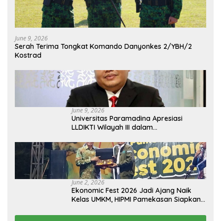
June 9, 2026
Serah Terima Tongkat Komando Danyonkes 2/YBH/2
Kostrad
June 9, 2026
Universitas Paramadina Apresiasi
LLDIKTI Wilayah III dalam
Memperjuangkan Eksistensi Perguruan
Tinggi Swasta
June 2, 2026
Ekonomic Fest 2026 Jadi Ajang Naik
Kelas UMKM, HIPMI Pamekasan Siapkan
Kolaborasi Ekspor hingga
Pendampingan Usaha