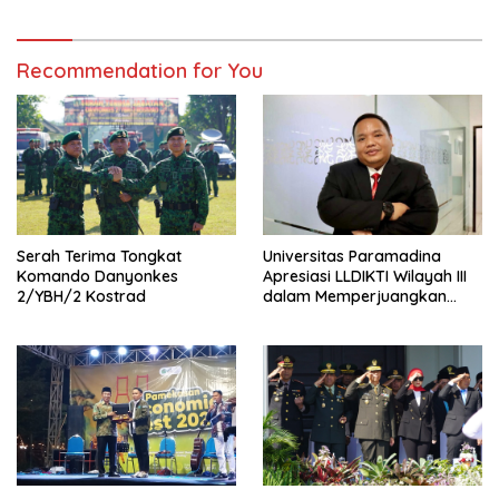
Recommendation for You
Serah Terima Tongkat
Universitas Paramadina
Komando Danyonkes
Apresiasi LLDIKTI Wilayah III
2/YBH/2 Kostrad
dalam Memperjuangkan
Eksistensi Perguruan Tinggi
Swasta