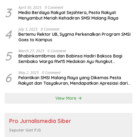
3
April 30, 2025
0 Comment
Media Berdaya Rakyat Sejahtera, Pesta Rakyat
Menyambut Meriah Kehadiran SMSI Malang Raya
4
July 3, 2025
0 Comment
Bertemu Rektor UB, Sygma Perkenalkan Program SMSI
Goes to Kampus
5
March 27, 2025
0 Comment
Bhabinkamtibmas dan Babinsa Hadiri Baksos Bagi
Sembako Warga RW15 Medokan Ayu Rungkut
Surabaya
6
May 2, 2025
0 Comment
Pelantikan SMSI Malang Raya yang Dikemas Pesta
Rakyat dan Tasyakuran, Mendapatkan Apresiasi dari
Bupati Malang
View More
Pro Jurnalismedia Siber
Seputar Giat PJS