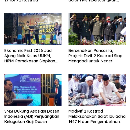
2/YBH/2 Kostrad
dalam Memperjuangkan
Eksistensi Perguruan Tinggi
Swasta
Ekonomic Fest 2026 Jadi
Bersendikan Pancasila,
Ajang Naik Kelas UMKM,
Prajurit Divif 2 Kostrad Siap
HIPMI Pamekasan Siapkan
Mengabdi untuk Negeri
Kolaborasi Ekspor hingga
Pendampingan Usaha
SMSI Dukung Asosiasi Dosen
Madivif 2 Kostrad
Indonesia (ADI) Perjuangkan
Melaksanakan Salat Iduladha
Kelayakan Gaji Dosen
1447 H dan Penyembelihan
Hewan Qurban