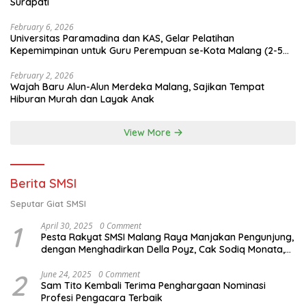
Surapati
February 6, 2026
Universitas Paramadina dan KAS, Gelar Pelatihan
Kepemimpinan untuk Guru Perempuan se-Kota Malang (2-5
Februari 2026)
February 2, 2026
Wajah Baru Alun-Alun Merdeka Malang, Sajikan Tempat
Hiburan Murah dan Layak Anak
View More
Berita SMSI
Seputar Giat SMSI
1
April 30, 2025
0 Comment
Pesta Rakyat SMSI Malang Raya Manjakan Pengunjung,
dengan Menghadirkan Della Poyz, Cak Sodiq Monata,
dan Ratna Antika
2
June 24, 2025
0 Comment
Sam Tito Kembali Terima Penghargaan Nominasi
Profesi Pengacara Terbaik