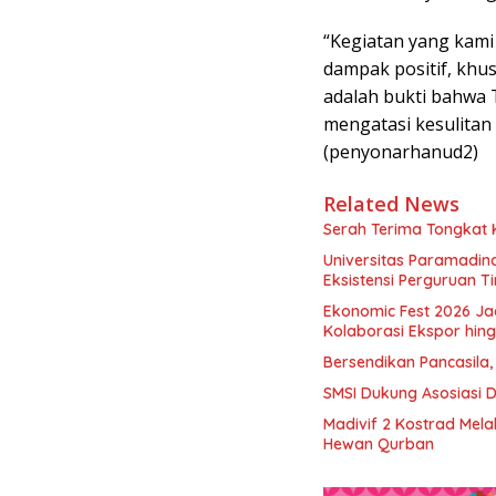
“Kegiatan yang kam
dampak positif, khus
adalah bukti bahwa 
mengatasi kesulitan 
(penyonarhanud2)
Related News
Serah Terima Tongkat
Universitas Paramadina
Eksistensi Perguruan T
Ekonomic Fest 2026 Ja
Kolaborasi Ekspor hi
Bersendikan Pancasila,
SMSI Dukung Asosiasi 
Madivif 2 Kostrad Mel
Hewan Qurban