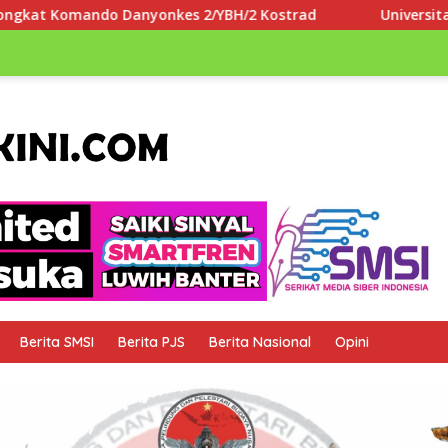
BH/2 Kostrad
Universitas Paramadina Apresiasi LLDIKT
Berita SMSI
Berita PJS
Berita Nasional
Opini