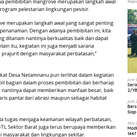
a pembibitan mangrove merupakan langkah awal
Sepu
rogram pelestarian lingkungan pesisir.
ve merupakan langkah awal yang sangat penting
penanaman. Dengan adanya pembibitan ini, kita
ng ditanam nantinya berkualitas baik dan dapat
ain itu, kegiatan ini juga menjadi sarana
prajurit dengan masyarakat perbatasan,”
kat Desa Netamnanu pun terlihat dalam kegiatan
June 
mbil bagian dalam proses pembibitan dan berharap
Ser
 nantinya dapat memberikan manfaat besar, baik
2/Y
ris pantai dari abrasi maupun sebagai habitat
June 
Bers
Siap
da tugas menjaga keamanan wilayah perbatasan,
May 
DTL Sektor Barat juga terus berupaya memberikan
Madi
1447
i masyarakat dan lingkungan sekitar.