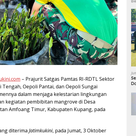
Be
Ju
Se
ukini.com
– Prajurit Satgas Pamtas RI-RDTL Sektor
Da
i Tengah, Oepoli Pantai, dan Oepoli Sungai
ennya dalam menjaga kelestarian lingkungan
n kegiatan pembibitan mangrove di Desa
tan Amfoang Timur, Kabupaten Kupang, pada
ang diterima
Jatimkukini
, pada Jumat, 3 Oktober