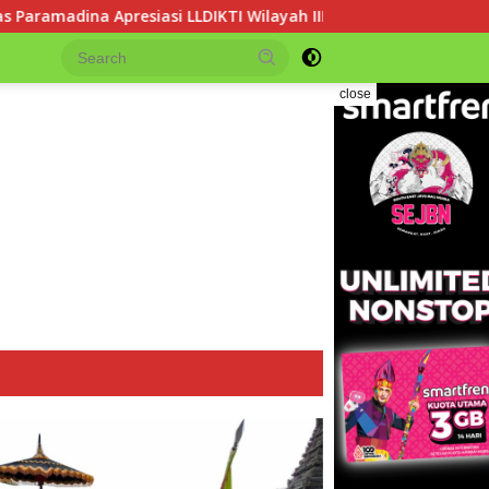
I Wilayah III dalam Memperjuangkan Eksistensi Perguruan Tingg
close