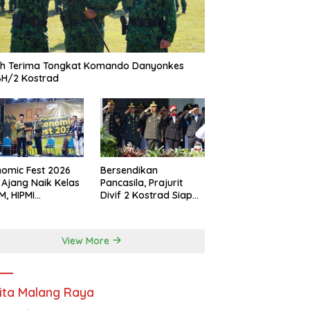
ah Terima Tongkat Komando Danyonkes
BH/2 Kostrad
omic Fest 2026
Bersendikan
 Ajang Naik Kelas
Pancasila, Prajurit
, HIPMI
Divif 2 Kostrad Siap
ekasan Siapkan
Mengabdi untuk
borasi Ekspor
Negeri
gga Pendampingan
View More
ha
ita Malang Raya