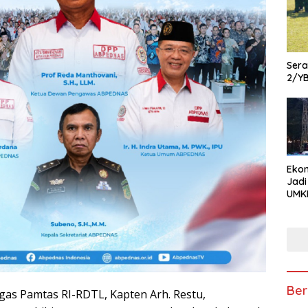
Ser
2/Y
Ekon
Jadi
UMKM
Pam
Kola
hin
Usa
Ber
as Pamtas RI-RDTL, Kapten Arh. Restu,