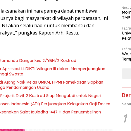
April
i laksanakan ini harapannya dapat membawa
Mome
TMP 
usnya bagi masyarakat di wilayah perbatasan. Ini
TNI akan selalu hadir untuk membantu dan
Febru
rakyat,” pungkas Kapten Arh. Restu.
Univ
Pela
se-K
Febru
Waja
Temp
 Komando Danyonkes 2/YBH/2 Kostrad
 Apresiasi LLDIKTI Wilayah III dalam Memperjuangkan
inggi Swasta
di Ajang Naik Kelas UMKM, HIPMI Pamekasan Siapkan
ngga Pendampingan Usaha
Ber
 Prajurit Divif 2 Kostrad Siap Mengabdi untuk Negeri
Dosen Indonesia (ADI) Perjuangkan Kelayakan Gaji Dosen
Sepu
aksanakan Salat Iduladha 1447 H dan Penyembelihan
1