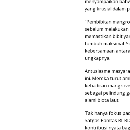
menyampaikan bahw
yang krusial dalam p
“Pembibitan mangro
sebelum melakukan 
memastikan bibit ya
tumbuh maksimal. Sel
kebersamaan antara 
ungkapnya.
Antusiasme masyara
ini. Mereka turut a
kehadiran mangrove
sebagai pelindung ga
alami biota laut.
Tak hanya fokus pa
Satgas Pamtas RI-R
kontribusi nyata bag