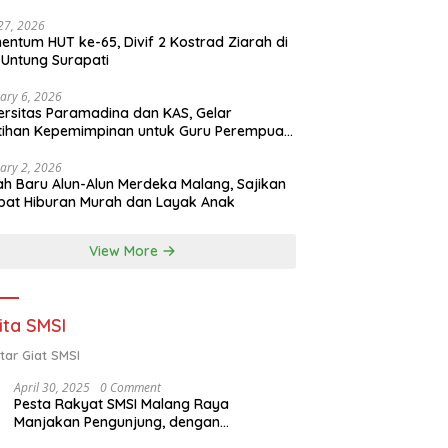
 27, 2026
ntum HUT ke-65, Divif 2 Kostrad Ziarah di
Untung Surapati
ary 6, 2026
ersitas Paramadina dan KAS, Gelar
tihan Kepemimpinan untuk Guru Perempuan
ota Malang (2-5 Februari 2026)
ary 2, 2026
h Baru Alun-Alun Merdeka Malang, Sajikan
at Hiburan Murah dan Layak Anak
View More
ita SMSI
tar Giat SMSI
April 30, 2025
0 Comment
Pesta Rakyat SMSI Malang Raya
Manjakan Pengunjung, dengan
Menghadirkan Della Poyz, Cak Sodiq