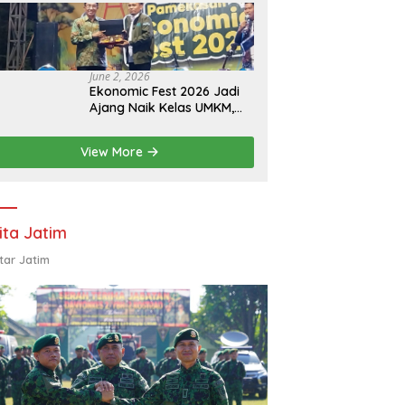
Eksistensi Perguruan
Tinggi Swasta
June 2, 2026
Ekonomic Fest 2026 Jadi
Ajang Naik Kelas UMKM,
HIPMI Pamekasan Siapkan
Kolaborasi Ekspor hingga
View More
Pendampingan Usaha
ita Jatim
tar Jatim