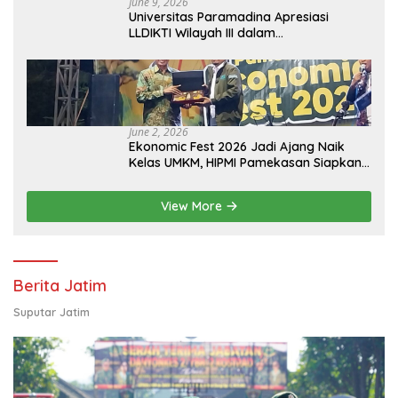
June 9, 2026
Universitas Paramadina Apresiasi
LLDIKTI Wilayah III dalam
Memperjuangkan Eksistensi Perguruan
Tinggi Swasta
June 2, 2026
Ekonomic Fest 2026 Jadi Ajang Naik
Kelas UMKM, HIPMI Pamekasan Siapkan
Kolaborasi Ekspor hingga
Pendampingan Usaha
View More
Berita Jatim
Suputar Jatim