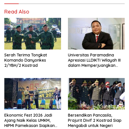
Read Also
Serah Terima Tongkat
Universitas Paramadina
Komando Danyonkes
Apresiasi LLDIKTI Wilayah III
2/YBH/2 Kostrad
dalam Memperjuangkan
Eksistensi Perguruan Tinggi
Swasta
Ekonomic Fest 2026 Jadi
Bersendikan Pancasila,
Ajang Naik Kelas UMKM,
Prajurit Divif 2 Kostrad Siap
HIPMI Pamekasan Siapkan
Mengabdi untuk Negeri