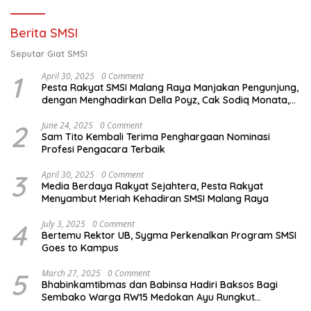
Berita SMSI
Seputar Giat SMSI
1
April 30, 2025
0 Comment
Pesta Rakyat SMSI Malang Raya Manjakan Pengunjung,
dengan Menghadirkan Della Poyz, Cak Sodiq Monata,
dan Ratna Antika
2
June 24, 2025
0 Comment
Sam Tito Kembali Terima Penghargaan Nominasi
Profesi Pengacara Terbaik
3
April 30, 2025
0 Comment
Media Berdaya Rakyat Sejahtera, Pesta Rakyat
Menyambut Meriah Kehadiran SMSI Malang Raya
4
July 3, 2025
0 Comment
Bertemu Rektor UB, Sygma Perkenalkan Program SMSI
Goes to Kampus
5
March 27, 2025
0 Comment
Bhabinkamtibmas dan Babinsa Hadiri Baksos Bagi
Sembako Warga RW15 Medokan Ayu Rungkut
Surabaya