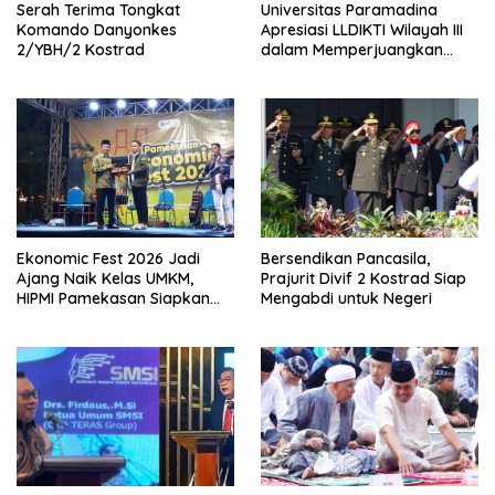
Serah Terima Tongkat
Universitas Paramadina
Komando Danyonkes
Apresiasi LLDIKTI Wilayah III
2/YBH/2 Kostrad
dalam Memperjuangkan
Eksistensi Perguruan Tinggi
Swasta
Ekonomic Fest 2026 Jadi
Bersendikan Pancasila,
Ajang Naik Kelas UMKM,
Prajurit Divif 2 Kostrad Siap
HIPMI Pamekasan Siapkan
Mengabdi untuk Negeri
Kolaborasi Ekspor hingga
Pendampingan Usaha