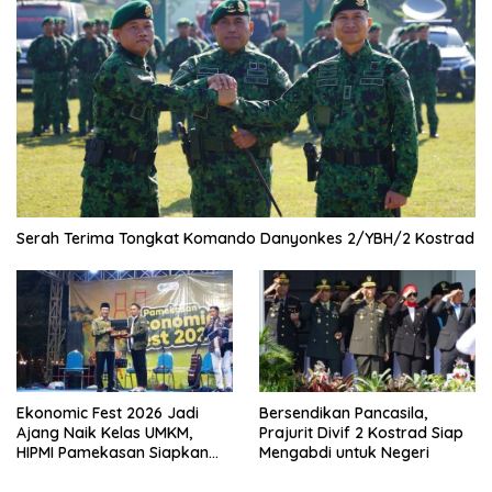
Serah Terima Tongkat Komando Danyonkes 2/YBH/2 Kostrad
Ekonomic Fest 2026 Jadi
Bersendikan Pancasila,
Ajang Naik Kelas UMKM,
Prajurit Divif 2 Kostrad Siap
HIPMI Pamekasan Siapkan
Mengabdi untuk Negeri
Kolaborasi Ekspor hingga
Pendampingan Usaha