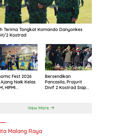
ah Terima Tongkat Komando Danyonkes
BH/2 Kostrad
omic Fest 2026
Bersendikan
 Ajang Naik Kelas
Pancasila, Prajurit
, HIPMI
Divif 2 Kostrad Siap
ekasan Siapkan
Mengabdi untuk
borasi Ekspor
Negeri
gga Pendampingan
View More
ha
ita Malang Raya