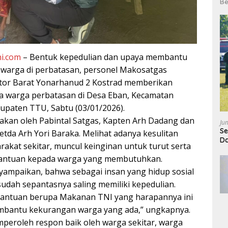
Be
i.com
– Bentuk kepedulian dan upaya membantu
warga di perbatasan, personel Makosatgas
tor Barat Yonarhanud 2 Kostrad memberikan
 warga perbatasan di Desa Eban, Kecamatan
upaten TTU, Sabtu (03/01/2026).
nakan oleh Pabintal Satgas, Kapten Arh Dadang dan
Ju
Se
etda Arh Yori Baraka. Melihat adanya kesulitan
Da
arakat sekitar, muncul keinginan untuk turut serta
antuan kepada warga yang membutuhkan.
yampaikan, bahwa sebagai insan yang hidup sosial
udah sepantasnya saling memiliki kepedulian.
antuan berupa Makanan TNI yang harapannya ini
embantu kekurangan warga yang ada,” ungkapnya.
emperoleh respon baik oleh warga sekitar, warga