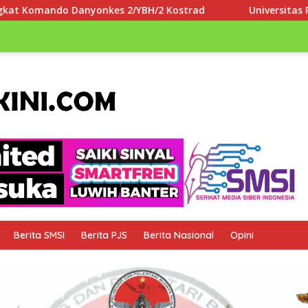
2/YBH/2 Kostrad
Universitas Paramadina Apresiasi LLD
Berita SMSI
Berita PJS
Berita Nasional
Opini