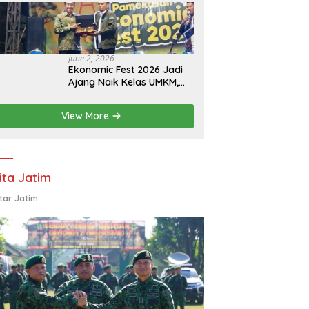
Eksistensi Perguruan
Tinggi Swasta
June 2, 2026
Ekonomic Fest 2026 Jadi
Ajang Naik Kelas UMKM,
HIPMI Pamekasan Siapkan
Kolaborasi Ekspor hingga
View More
Pendampingan Usaha
ita Jatim
tar Jatim