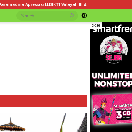
IKTI Wilayah III dalam Memperjuangkan Eksistensi Perguruan T
close