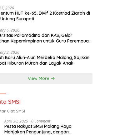
 27, 2026
ntum HUT ke-65, Divif 2 Kostrad Ziarah di
Untung Surapati
ary 6, 2026
ersitas Paramadina dan KAS, Gelar
tihan Kepemimpinan untuk Guru Perempuan
ota Malang (2-5 Februari 2026)
ary 2, 2026
h Baru Alun-Alun Merdeka Malang, Sajikan
at Hiburan Murah dan Layak Anak
View More
ita SMSI
tar Giat SMSI
April 30, 2025
0 Comment
Pesta Rakyat SMSI Malang Raya
Manjakan Pengunjung, dengan
Menghadirkan Della Poyz, Cak Sodiq