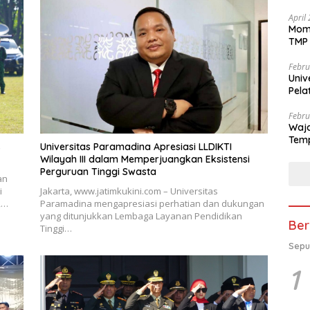
April
Mome
TMP 
Febru
Univ
Pela
se-K
Febru
Waja
Temp
s
Universitas Paramadina Apresiasi LLDIKTI
Wilayah III dalam Memperjuangkan Eksistensi
Perguruan Tinggi Swasta
an
i
Jakarta, www.jatimkukini.com – Universitas
,…
Paramadina mengapresiasi perhatian dan dukungan
yang ditunjukkan Lembaga Layanan Pendidikan
Ber
Tinggi…
Sepu
1