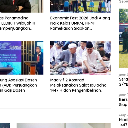
Sepu
tas Paramadina
Ekonomic Fest 2026 Jadi Ajang
 LLDIKTI Wilayah III
Naik Kelas UMKM, HIPMI
emperjuangkan
Pamekasan Siapkan
si Perguruan Tinggi
Kolaborasi Ekspor hingga
Pendampingan Usaha
June 
Ser
ung Asosiasi Dosen
Madivif 2 Kostrad
2/Y
a (ADI) Perjuangkan
Melaksanakan Salat Iduladha
n Gaji Dosen
1447 H dan Penyembelihan
June 
Hewan Qurban
Bers
Siap
May 
Madi
1447