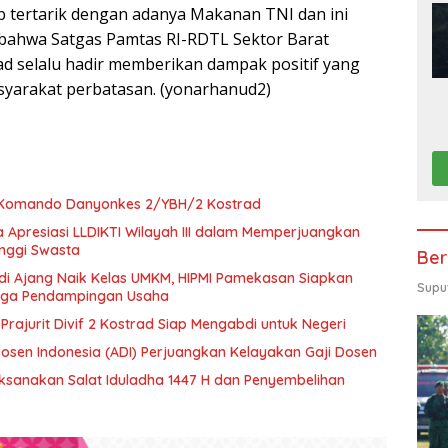
 tertarik dengan adanya Makanan TNI dan ini
 bahwa Satgas Pamtas RI-RDTL Sektor Barat
d selalu hadir memberikan dampak positif yang
syarakat perbatasan. (yonarhanud2)
 Komando Danyonkes 2/YBH/2 Kostrad
 Apresiasi LLDIKTI Wilayah III dalam Memperjuangkan
inggi Swasta
Ber
di Ajang Naik Kelas UMKM, HIPMI Pamekasan Siapkan
Supu
ngga Pendampingan Usaha
 Prajurit Divif 2 Kostrad Siap Mengabdi untuk Negeri
Dosen Indonesia (ADI) Perjuangkan Kelayakan Gaji Dosen
aksanakan Salat Iduladha 1447 H dan Penyembelihan