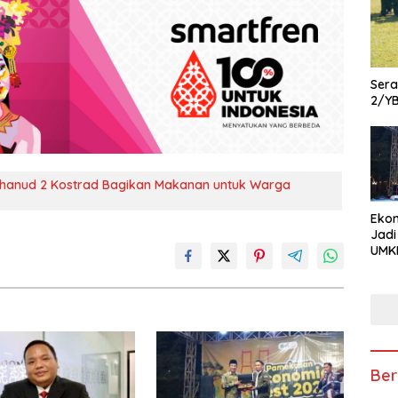
Ser
2/Y
hanud 2 Kostrad Bagikan Makanan untuk Warga
Ekon
Jadi
UMKM
Pam
Kola
hin
Usa
Ber