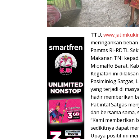
TTU,
www.jatimkukin
meringankan beban 
Pamtas RI-RDTL Sek
Makanan TNI kepada
Miomaffo Barat, Kab
Kegiatan ini dilaksa
Pasiminlog Satgas, L
yang terjadi di masy
hadir memberikan b
Pabintal Satgas men
dan bersama sama, s
“Kami memberikan b
sedikitnya dapat m
Upaya positif ini m