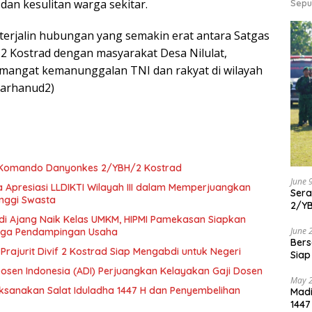
an kesulitan warga sekitar.
Sepu
, terjalin hubungan yang semakin erat antara Satgas
 Kostrad dengan masyarakat Desa Nilulat,
mangat kemanunggalan TNI dan rakyat di wilayah
narhanud2)
 Komando Danyonkes 2/YBH/2 Kostrad
June 
 Apresiasi LLDIKTI Wilayah III dalam Memperjuangkan
Ser
inggi Swasta
2/Y
di Ajang Naik Kelas UMKM, HIPMI Pamekasan Siapkan
June 
ngga Pendampingan Usaha
Bers
 Prajurit Divif 2 Kostrad Siap Mengabdi untuk Negeri
Siap
Dosen Indonesia (ADI) Perjuangkan Kelayakan Gaji Dosen
May 
aksanakan Salat Iduladha 1447 H dan Penyembelihan
Madi
1447