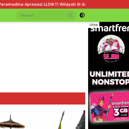
KTI Wilayah III dalam Memperjuangkan Eksistensi Perguruan Ti
close