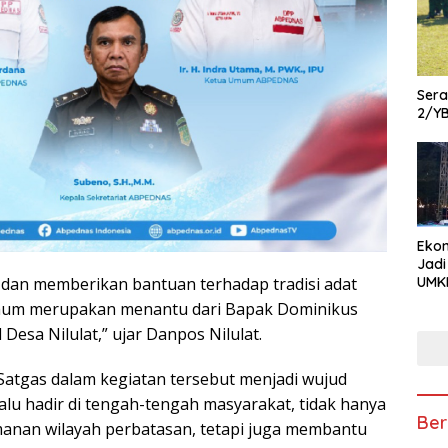
Ser
2/Y
Ekon
Jadi
UMKM
 dan memberikan bantuan terhadap tradisi adat
Pam
rhum merupakan menantu dari Bapak Dominikus
Kola
 Desa Nilulat,” ujar Danpos Nilulat.
hin
Usa
Satgas dalam kegiatan tersebut menjadi wujud
alu hadir di tengah-tengah masyarakat, tidak hanya
Ber
anan wilayah perbatasan, tetapi juga membantu