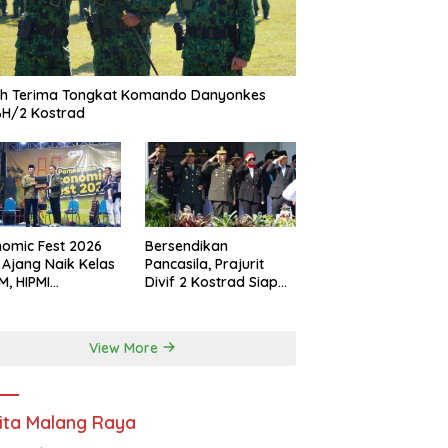
ah Terima Tongkat Komando Danyonkes
BH/2 Kostrad
omic Fest 2026
Bersendikan
 Ajang Naik Kelas
Pancasila, Prajurit
, HIPMI
Divif 2 Kostrad Siap
ekasan Siapkan
Mengabdi untuk
borasi Ekspor
Negeri
gga Pendampingan
View More
ha
ita Malang Raya