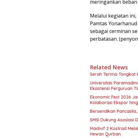
meringankan beban d
Melalui kegiatan ini
Pamtas Yonarhanud 2
sebagai cerminan se
perbatasan. (penyo
Related News
Serah Terima Tongkat
Universitas Paramadina
Eksistensi Perguruan T
Ekonomic Fest 2026 Ja
Kolaborasi Ekspor hi
Bersendikan Pancasila,
SMSI Dukung Asosiasi 
Madivif 2 Kostrad Mel
Hewan Qurban