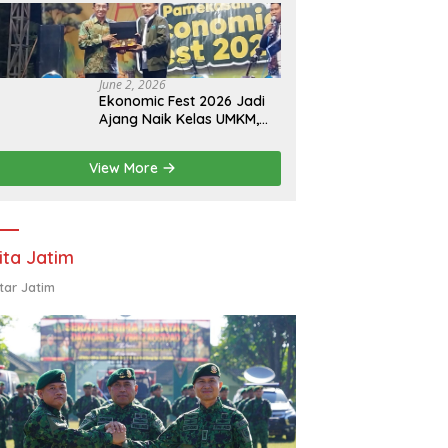
Eksistensi Perguruan
Tinggi Swasta
June 2, 2026
Ekonomic Fest 2026 Jadi
Ajang Naik Kelas UMKM,
HIPMI Pamekasan Siapkan
Kolaborasi Ekspor hingga
View More
Pendampingan Usaha
ita Jatim
tar Jatim