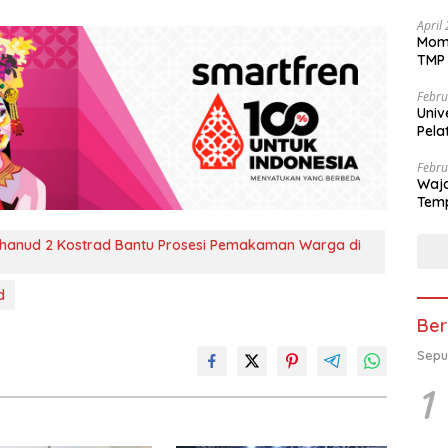
April
Mome
TMP 
Febru
Univ
Pela
se-K
Febru
Waja
Temp
hanud 2 Kostrad Bantu Prosesi Pemakaman Warga di
d
Ber
Sepu
1