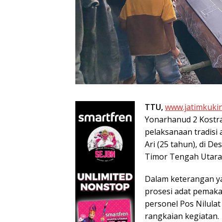
TTU,
www.jatimkukin
Yonarhanud 2 Kostra
pelaksanaan tradisi
Ari (25 tahun), di D
Timor Tengah Utara
Dalam keterangan ya
prosesi adat pemaka
personel Pos Nilula
rangkaian kegiatan.