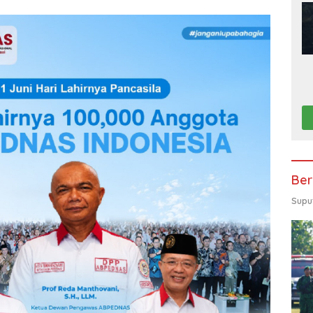
Ber
Supu