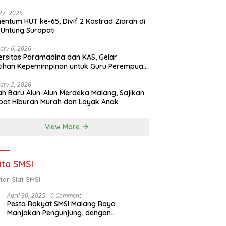
 27, 2026
ntum HUT ke-65, Divif 2 Kostrad Ziarah di
Untung Surapati
ary 6, 2026
ersitas Paramadina dan KAS, Gelar
tihan Kepemimpinan untuk Guru Perempuan
ota Malang (2-5 Februari 2026)
ary 2, 2026
h Baru Alun-Alun Merdeka Malang, Sajikan
at Hiburan Murah dan Layak Anak
View More
ita SMSI
tar Giat SMSI
April 30, 2025
0 Comment
Pesta Rakyat SMSI Malang Raya
Manjakan Pengunjung, dengan
Menghadirkan Della Poyz, Cak Sodiq