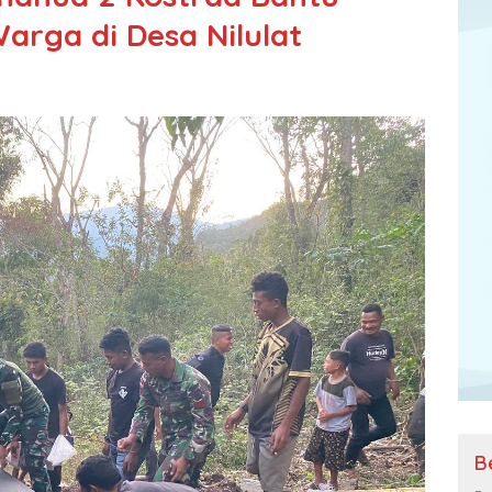
rga di Desa Nilulat
B