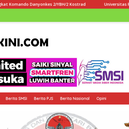
/YBH/2 Kostrad
Universitas Paramadina Apresiasi LLDI
Berita SMSI
Berita PJS
Berita Nasional
Opini