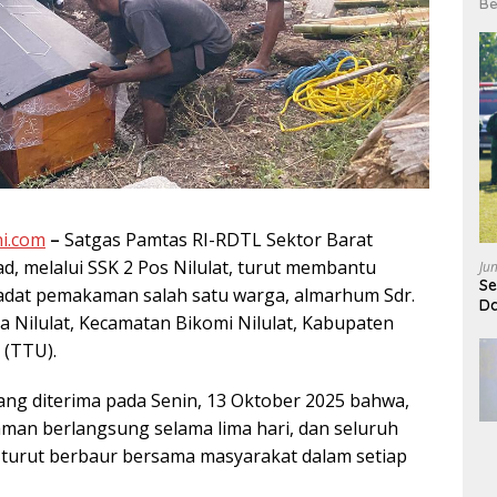
Be
i.com
–
Satgas Pamtas RI-RDTL Sektor Barat
d, melalui SSK 2 Pos Nilulat, turut membantu
Ju
Se
 adat pemakaman salah satu warga, almarhum Sdr.
Da
esa Nilulat, Kecamatan Bikomi Nilulat, Kabupaten
 (TTU).
ng diterima pada Senin, 13 Oktober 2025 bahwa,
man berlangsung selama lima hari, dan seluruh
t turut berbaur bersama masyarakat dalam setiap