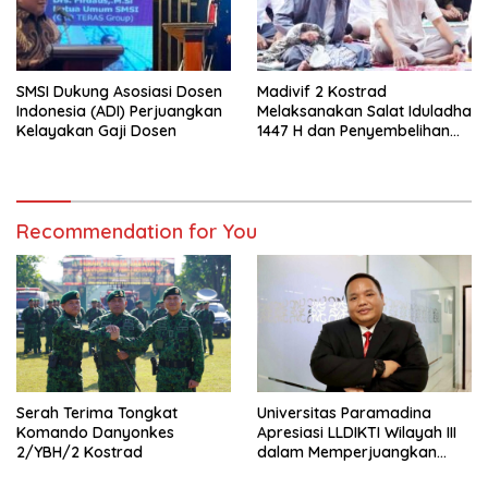
SMSI Dukung Asosiasi Dosen
Madivif 2 Kostrad
Indonesia (ADI) Perjuangkan
Melaksanakan Salat Iduladha
Kelayakan Gaji Dosen
1447 H dan Penyembelihan
Hewan Qurban
Recommendation for You
Serah Terima Tongkat
Universitas Paramadina
Komando Danyonkes
Apresiasi LLDIKTI Wilayah III
2/YBH/2 Kostrad
dalam Memperjuangkan
Eksistensi Perguruan Tinggi