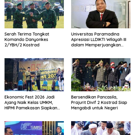
Serah Terima Tongkat
Universitas Paramadina
Komando Danyonkes
Apresiasi LLDIKTI Wilayah III
2/YBH/2 Kostrad
dalam Memperjuangkan
Eksistensi Perguruan Tinggi
Swasta
Ekonomic Fest 2026 Jadi
Bersendikan Pancasila,
Ajang Naik Kelas UMKM,
Prajurit Divif 2 Kostrad Siap
HIPMI Pamekasan Siapkan
Mengabdi untuk Negeri
Kolaborasi Ekspor hingga
Pendampingan Usaha