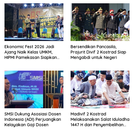
Swasta
Ekonomic Fest 2026 Jadi
Bersendikan Pancasila,
Ajang Naik Kelas UMKM,
Prajurit Divif 2 Kostrad Siap
HIPMI Pamekasan Siapkan
Mengabdi untuk Negeri
Kolaborasi Ekspor hingga
Pendampingan Usaha
SMSI Dukung Asosiasi Dosen
Madivif 2 Kostrad
Indonesia (ADI) Perjuangkan
Melaksanakan Salat Iduladha
Kelayakan Gaji Dosen
1447 H dan Penyembelihan
Hewan Qurban