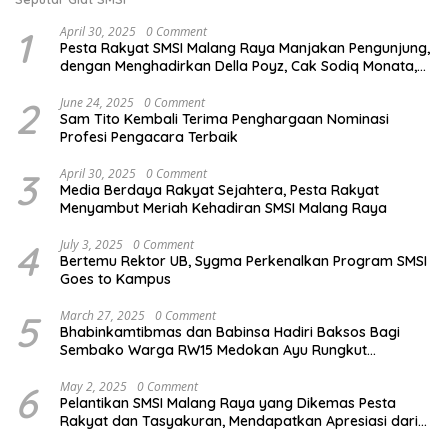
1
April 30, 2025
0 Comment
Pesta Rakyat SMSI Malang Raya Manjakan Pengunjung,
dengan Menghadirkan Della Poyz, Cak Sodiq Monata,
dan Ratna Antika
2
June 24, 2025
0 Comment
Sam Tito Kembali Terima Penghargaan Nominasi
Profesi Pengacara Terbaik
3
April 30, 2025
0 Comment
Media Berdaya Rakyat Sejahtera, Pesta Rakyat
Menyambut Meriah Kehadiran SMSI Malang Raya
4
July 3, 2025
0 Comment
Bertemu Rektor UB, Sygma Perkenalkan Program SMSI
Goes to Kampus
5
March 27, 2025
0 Comment
Bhabinkamtibmas dan Babinsa Hadiri Baksos Bagi
Sembako Warga RW15 Medokan Ayu Rungkut
Surabaya
6
May 2, 2025
0 Comment
Pelantikan SMSI Malang Raya yang Dikemas Pesta
Rakyat dan Tasyakuran, Mendapatkan Apresiasi dari
Bupati Malang