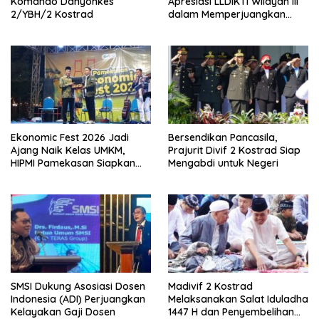
Komando Danyonkes
Apresiasi LLDIKTI Wilayah III
2/YBH/2 Kostrad
dalam Memperjuangkan
Eksistensi Perguruan Tinggi
Swasta
Ekonomic Fest 2026 Jadi
Bersendikan Pancasila,
Ajang Naik Kelas UMKM,
Prajurit Divif 2 Kostrad Siap
HIPMI Pamekasan Siapkan
Mengabdi untuk Negeri
Kolaborasi Ekspor hingga
Pendampingan Usaha
SMSI Dukung Asosiasi Dosen
Madivif 2 Kostrad
Indonesia (ADI) Perjuangkan
Melaksanakan Salat Iduladha
Kelayakan Gaji Dosen
1447 H dan Penyembelihan