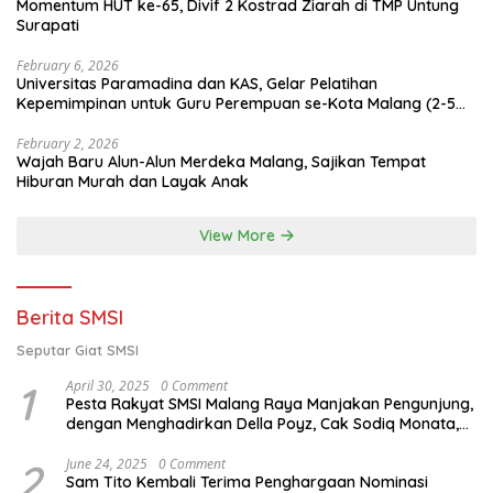
Momentum HUT ke-65, Divif 2 Kostrad Ziarah di TMP Untung
Surapati
February 6, 2026
Universitas Paramadina dan KAS, Gelar Pelatihan
Kepemimpinan untuk Guru Perempuan se-Kota Malang (2-5
Februari 2026)
February 2, 2026
Wajah Baru Alun-Alun Merdeka Malang, Sajikan Tempat
Hiburan Murah dan Layak Anak
View More
Berita SMSI
Seputar Giat SMSI
1
April 30, 2025
0 Comment
Pesta Rakyat SMSI Malang Raya Manjakan Pengunjung,
dengan Menghadirkan Della Poyz, Cak Sodiq Monata,
dan Ratna Antika
2
June 24, 2025
0 Comment
Sam Tito Kembali Terima Penghargaan Nominasi