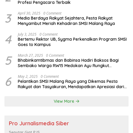
Profesi Pengacara Terbaik
3
April 30, 2025
0 Comment
Media Berdaya Rakyat Sejahtera, Pesta Rakyat
Menyambut Meriah Kehadiran SMSI Malang Raya
4
July 3, 2025
0 Comment
Bertemu Rektor UB, Sygma Perkenalkan Program SMSI
Goes to Kampus
5
March 27, 2025
0 Comment
Bhabinkamtibmas dan Babinsa Hadiri Baksos Bagi
Sembako Warga RW15 Medokan Ayu Rungkut
Surabaya
6
May 2, 2025
0 Comment
Pelantikan SMSI Malang Raya yang Dikemas Pesta
Rakyat dan Tasyakuran, Mendapatkan Apresiasi dari
Bupati Malang
View More
Pro Jurnalismedia Siber
Seputar Giat PJS