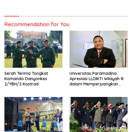
Hewan Qurban
Recommendation for You
Serah Terima Tongkat
Universitas Paramadina
Komando Danyonkes
Apresiasi LLDIKTI Wilayah III
2/YBH/2 Kostrad
dalam Memperjuangkan
Eksistensi Perguruan Tinggi
Swasta