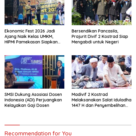
Ekonomic Fest 2026 Jadi
Bersendikan Pancasila,
Ajang Naik Kelas UMKM,
Prajurit Divif 2 Kostrad Siap
HIPMI Pamekasan Siapkan
Mengabdi untuk Negeri
Kolaborasi Ekspor hingga
Pendampingan Usaha
SMSI Dukung Asosiasi Dosen
Madivif 2 Kostrad
Indonesia (ADI) Perjuangkan
Melaksanakan Salat Iduladha
Kelayakan Gaji Dosen
1447 H dan Penyembelihan
Hewan Qurban
Recommendation for You