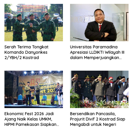
Serah Terima Tongkat
Universitas Paramadina
Komando Danyonkes
Apresiasi LLDIKTI Wilayah III
2/YBH/2 Kostrad
dalam Memperjuangkan
Eksistensi Perguruan Tinggi
Swasta
Ekonomic Fest 2026 Jadi
Bersendikan Pancasila,
Ajang Naik Kelas UMKM,
Prajurit Divif 2 Kostrad Siap
HIPMI Pamekasan Siapkan
Mengabdi untuk Negeri
Kolaborasi Ekspor hingga