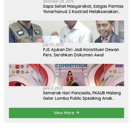
December 29, 2025
Sapa Sehat Masyarakat, Satgas Pamtas
Yonarhanud 2 Kostrad Melaksanakan
Komsos dan Kesehatan Keliling
July 31, 2025
PJS Ajukan Diri Jadi Konstituen Dewan
Pers: Serahkan Dokumen Awal
June 3, 2025
Semarak Hari Pancasila, FKAUB Malang
Gelar Lomba Public Speaking Anak
dengan Tema Implementasi Nilai-nilai
Pancasila
View More