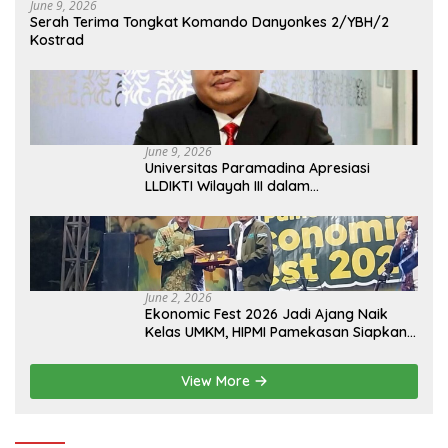
June 9, 2026
Serah Terima Tongkat Komando Danyonkes 2/YBH/2
Kostrad
June 9, 2026
Universitas Paramadina Apresiasi
LLDIKTI Wilayah III dalam
Memperjuangkan Eksistensi Perguruan
Tinggi Swasta
June 2, 2026
Ekonomic Fest 2026 Jadi Ajang Naik
Kelas UMKM, HIPMI Pamekasan Siapkan
Kolaborasi Ekspor hingga
Pendampingan Usaha
View More