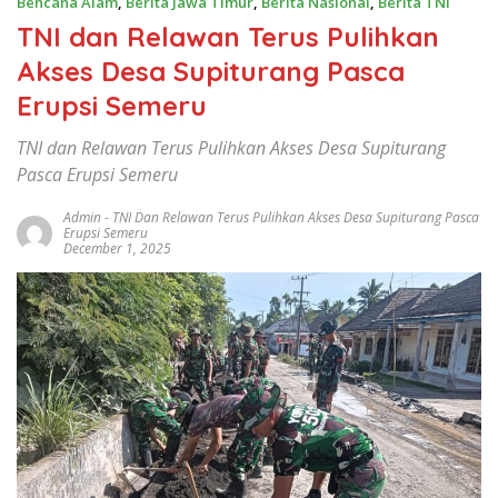
Bencana Alam
,
Berita Jawa Timur
,
Berita Nasional
,
Berita TNI
TNI dan Relawan Terus Pulihkan
Akses Desa Supiturang Pasca
Erupsi Semeru
TNI dan Relawan Terus Pulihkan Akses Desa Supiturang
Pasca Erupsi Semeru
Admin
-
TNI Dan Relawan Terus Pulihkan Akses Desa Supiturang Pasca
Erupsi Semeru
December 1, 2025