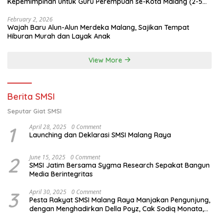
Kepemimpinan untuk Guru Perempuan se-Kota Malang (2-5
Februari 2026)
February 2, 2026
Wajah Baru Alun-Alun Merdeka Malang, Sajikan Tempat
Hiburan Murah dan Layak Anak
View More
Berita SMSI
Seputar Giat SMSI
1
April 28, 2025
0 Comment
Launching dan Deklarasi SMSI Malang Raya
2
June 15, 2025
0 Comment
SMSI Jatim Bersama Sygma Research Sepakat Bangun
Media Berintegritas
3
April 30, 2025
0 Comment
Pesta Rakyat SMSI Malang Raya Manjakan Pengunjung,
dengan Menghadirkan Della Poyz, Cak Sodiq Monata,
dan Ratna Antika