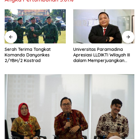
Universitas Paramadina
Ekonomic Fest 2026 Jadi
Apresiasi LLDIKTI Wilayah III
Ajang Naik Kelas UMKM,
dalam Memperjuangkan
HIPMI Pamekasan Siapkan
Eksistensi Perguruan Tinggi
Kolaborasi Ekspor hingga
Swasta
Pendampingan Usaha