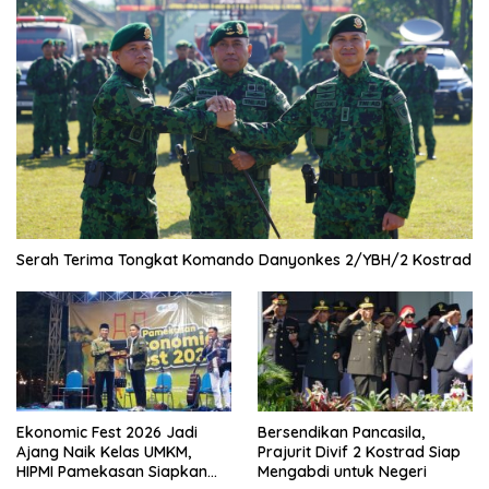
Serah Terima Tongkat Komando Danyonkes 2/YBH/2 Kostrad
Ekonomic Fest 2026 Jadi
Bersendikan Pancasila,
Ajang Naik Kelas UMKM,
Prajurit Divif 2 Kostrad Siap
HIPMI Pamekasan Siapkan
Mengabdi untuk Negeri