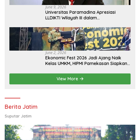
June 9, 2026
Universitas Paramadina Apresiasi
LLDIKTI Wilayah III dalam
Memperjuangkan Eksistensi Perguruan
Tinggi Swasta
June 2, 2026
Ekonomic Fest 2026 Jadi Ajang Naik
Kelas UMKM, HIPMI Pamekasan Siapkan
Kolaborasi Ekspor hingga
Pendampingan Usaha
View More
Berita Jatim
Suputar Jatim