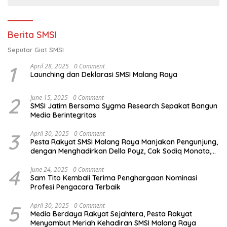
Berita SMSI
Seputar Giat SMSI
1
April 28, 2025
0 Comment
Launching dan Deklarasi SMSI Malang Raya
2
June 15, 2025
0 Comment
SMSI Jatim Bersama Sygma Research Sepakat Bangun
Media Berintegritas
3
April 30, 2025
0 Comment
Pesta Rakyat SMSI Malang Raya Manjakan Pengunjung,
dengan Menghadirkan Della Poyz, Cak Sodiq Monata,
dan Ratna Antika
4
June 24, 2025
0 Comment
Sam Tito Kembali Terima Penghargaan Nominasi
Profesi Pengacara Terbaik
5
April 30, 2025
0 Comment
Media Berdaya Rakyat Sejahtera, Pesta Rakyat
Menyambut Meriah Kehadiran SMSI Malang Raya