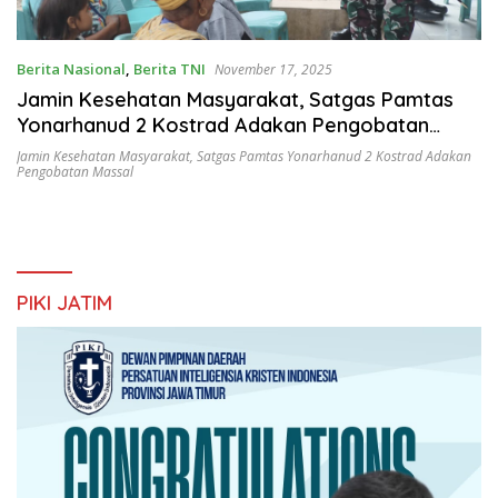
Berita Nasional
,
Berita TNI
November 17, 2025
Jamin Kesehatan Masyarakat, Satgas Pamtas
Yonarhanud 2 Kostrad Adakan Pengobatan
Massal
Jamin Kesehatan Masyarakat
,
Satgas Pamtas Yonarhanud 2 Kostrad Adakan
Pengobatan Massal
PIKI JATIM