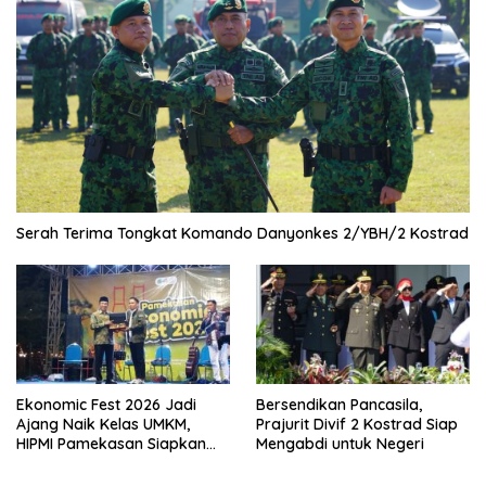
Serah Terima Tongkat Komando Danyonkes 2/YBH/2 Kostrad
Ekonomic Fest 2026 Jadi
Bersendikan Pancasila,
Ajang Naik Kelas UMKM,
Prajurit Divif 2 Kostrad Siap
HIPMI Pamekasan Siapkan
Mengabdi untuk Negeri
Kolaborasi Ekspor hingga
Pendampingan Usaha