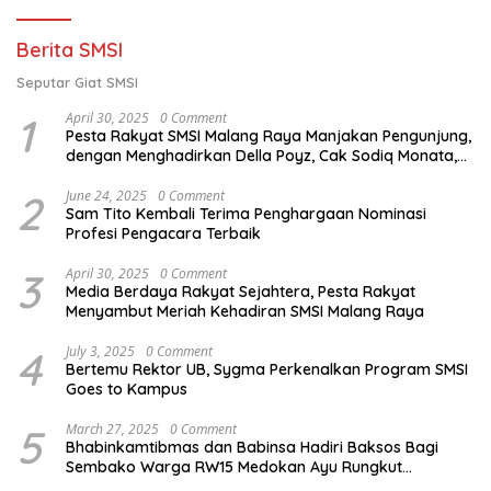
Berita SMSI
Seputar Giat SMSI
1
April 30, 2025
0 Comment
Pesta Rakyat SMSI Malang Raya Manjakan Pengunjung,
dengan Menghadirkan Della Poyz, Cak Sodiq Monata,
dan Ratna Antika
2
June 24, 2025
0 Comment
Sam Tito Kembali Terima Penghargaan Nominasi
Profesi Pengacara Terbaik
3
April 30, 2025
0 Comment
Media Berdaya Rakyat Sejahtera, Pesta Rakyat
Menyambut Meriah Kehadiran SMSI Malang Raya
4
July 3, 2025
0 Comment
Bertemu Rektor UB, Sygma Perkenalkan Program SMSI
Goes to Kampus
5
March 27, 2025
0 Comment
Bhabinkamtibmas dan Babinsa Hadiri Baksos Bagi
Sembako Warga RW15 Medokan Ayu Rungkut
Surabaya