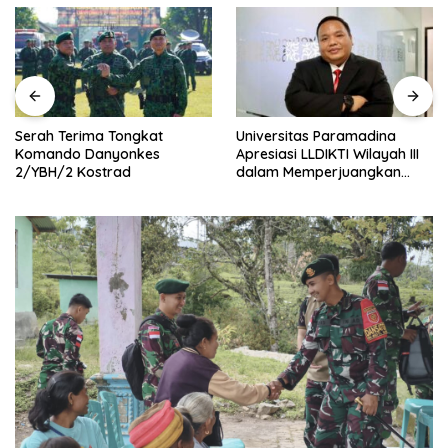
Universitas Paramadina
Ekonomic Fest 2026 Jadi
Apresiasi LLDIKTI Wilayah III
Ajang Naik Kelas UMKM,
dalam Memperjuangkan
HIPMI Pamekasan Siapkan
Eksistensi Perguruan Tinggi
Kolaborasi Ekspor hingga
Swasta
Pendampingan Usaha