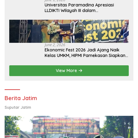
Universitas Paramadina Apresiasi
LLDIKTI Wilayah III dalam
Memperjuangkan Eksistensi Perguruan
Tinggi Swasta
June 2, 2026
Ekonomic Fest 2026 Jadi Ajang Naik
Kelas UMKM, HIPMI Pamekasan Siapkan
Kolaborasi Ekspor hingga
Pendampingan Usaha
View More
Berita Jatim
Suputar Jatim