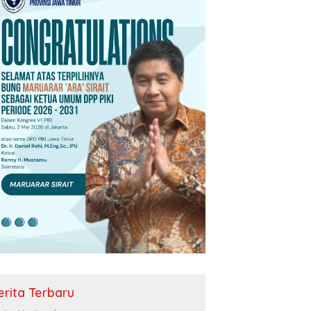
ndikan Pancasila, Prajurit
 2 Kostrad Siap Mengabdi
 Negeri
erita Terbaru