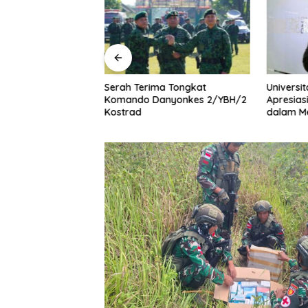
onesia
Serah Terima Tongkat
Universi
kan Kredibilitas
Komando Danyonkes 2/YBH/2
Apresiasi
mbuhan 5.61%,
Kostrad
dalam M
i Rapuh
Eksisten
Swasta