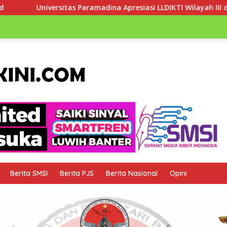
Paramadina Apresiasi LLDIKTI Wilayah III dalam Memperjuangka
Berita SMSI
Berita PJS
Berita Nasional
Opini