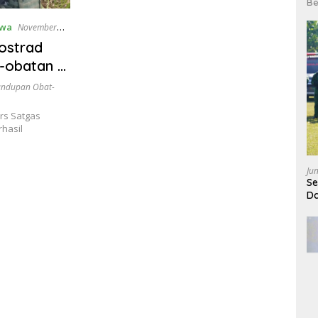
Be
iwa
November
ostrad
-obatan di
undupan Obat-
rs Satgas
hasil
Ju
Se
Da