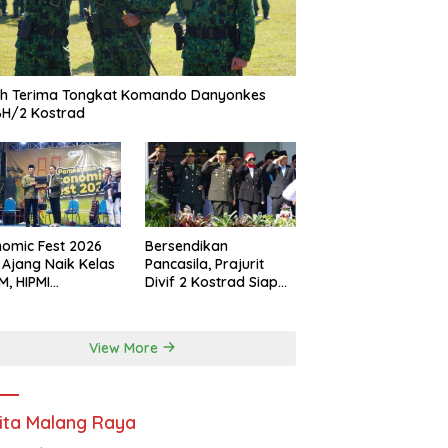
ah Terima Tongkat Komando Danyonkes
BH/2 Kostrad
omic Fest 2026
Bersendikan
 Ajang Naik Kelas
Pancasila, Prajurit
, HIPMI
Divif 2 Kostrad Siap
ekasan Siapkan
Mengabdi untuk
borasi Ekspor
Negeri
gga Pendampingan
View More
ha
ita Malang Raya