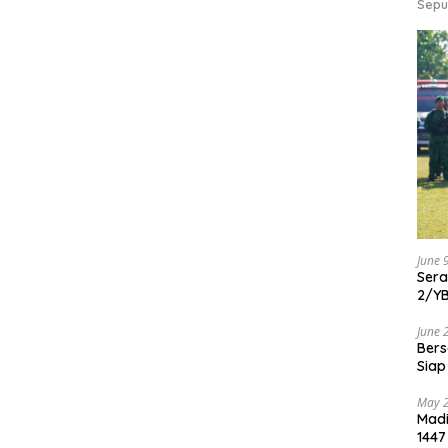
Sepu
June 
Ser
2/Y
June 
Bers
Siap
May 
Madi
1447