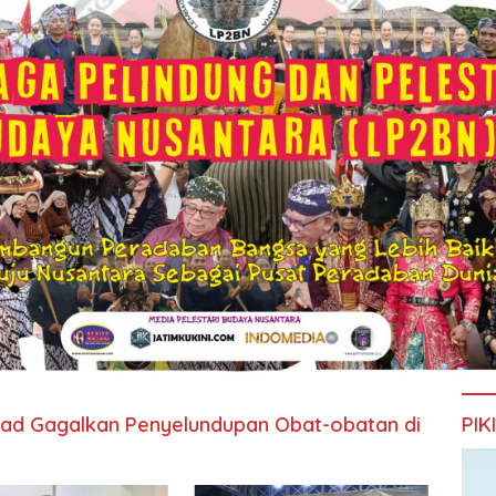
ad Gagalkan Penyelundupan Obat-obatan di
PIK