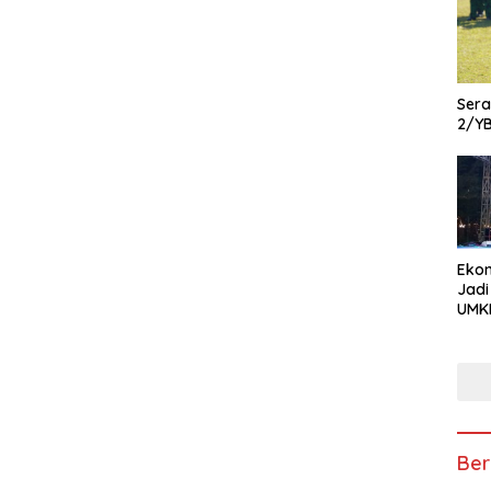
Ser
2/Y
Ekon
Jadi
UMKM
Pam
Kola
hin
Usa
Ber