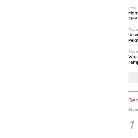
April
Mome
TMP 
Febru
Univ
Pela
se-K
Febru
Waja
Temp
Ber
Sepu
1