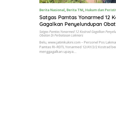
Berita Nasional
,
Berita TNI
,
Hukum dan Perist
14, 2025
Satgas Pamtas Yonarmed 12 K
Gagalkan Penyelundupan Obat
Perbatasan Lakmars
Satgas Pamtas Yonarmed 12 Kostrad Gagalkan Penyel
Obatan Di Perbatasan Lakmars
Belu, www.jatimkukini.com – Personel Pos Lakma
Pamtas RI–RDTL Yonarmed 12/AY/2/2 Kostrad ber
menggagalkan upaya…