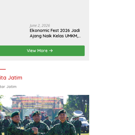
Eksistensi Perguruan
Tinggi Swasta
June 2, 2026
Ekonomic Fest 2026 Jadi
Ajang Naik Kelas UMKM,
HIPMI Pamekasan Siapkan
Kolaborasi Ekspor hingga
View More
Pendampingan Usaha
ita Jatim
tar Jatim