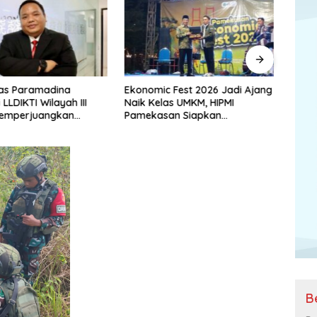
tas Paramadina
Ekonomic Fest 2026 Jadi Ajang
Berse
 LLDIKTI Wilayah III
Naik Kelas UMKM, HIPMI
Divif
emperjuangkan
Pamekasan Siapkan
untuk
si Perguruan Tinggi
Kolaborasi Ekspor hingga
Pendampingan Usaha
B