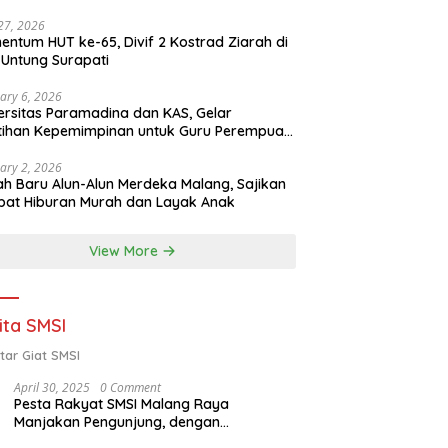
 27, 2026
ntum HUT ke-65, Divif 2 Kostrad Ziarah di
Untung Surapati
ary 6, 2026
ersitas Paramadina dan KAS, Gelar
tihan Kepemimpinan untuk Guru Perempuan
ota Malang (2-5 Februari 2026)
ary 2, 2026
h Baru Alun-Alun Merdeka Malang, Sajikan
at Hiburan Murah dan Layak Anak
View More
ita SMSI
tar Giat SMSI
April 30, 2025
0 Comment
Pesta Rakyat SMSI Malang Raya
Manjakan Pengunjung, dengan
Menghadirkan Della Poyz, Cak Sodiq