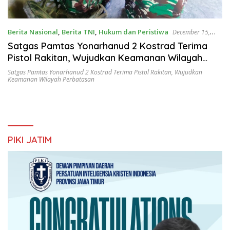
Berita Nasional
,
Berita TNI
,
Hukum dan Peristiwa
December 15,
2025
Satgas Pamtas Yonarhanud 2 Kostrad Terima
Pistol Rakitan, Wujudkan Keamanan Wilayah
Perbatasan
Satgas Pamtas Yonarhanud 2 Kostrad Terima Pistol Rakitan
,
Wujudkan
Keamanan Wilayah Perbatasan
PIKI JATIM