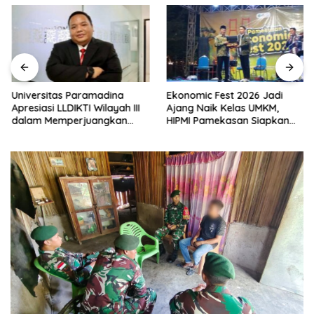
Universitas Paramadina
Ekonomic Fest 2026 Jadi
Apresiasi LLDIKTI Wilayah III
Ajang Naik Kelas UMKM,
dalam Memperjuangkan
HIPMI Pamekasan Siapkan
Eksistensi Perguruan Tinggi
Kolaborasi Ekspor hingga
Swasta
Pendampingan Usaha