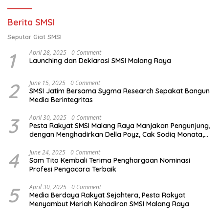
Berita SMSI
Seputar Giat SMSI
1
April 28, 2025
0 Comment
Launching dan Deklarasi SMSI Malang Raya
2
June 15, 2025
0 Comment
SMSI Jatim Bersama Sygma Research Sepakat Bangun
Media Berintegritas
3
April 30, 2025
0 Comment
Pesta Rakyat SMSI Malang Raya Manjakan Pengunjung,
dengan Menghadirkan Della Poyz, Cak Sodiq Monata,
dan Ratna Antika
4
June 24, 2025
0 Comment
Sam Tito Kembali Terima Penghargaan Nominasi
Profesi Pengacara Terbaik
5
April 30, 2025
0 Comment
Media Berdaya Rakyat Sejahtera, Pesta Rakyat
Menyambut Meriah Kehadiran SMSI Malang Raya