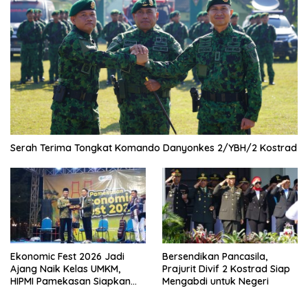
Serah Terima Tongkat Komando Danyonkes 2/YBH/2 Kostrad
Ekonomic Fest 2026 Jadi
Bersendikan Pancasila,
Ajang Naik Kelas UMKM,
Prajurit Divif 2 Kostrad Siap
HIPMI Pamekasan Siapkan
Mengabdi untuk Negeri
Kolaborasi Ekspor hingga
Pendampingan Usaha