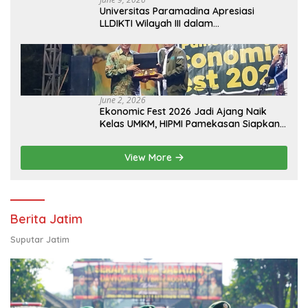
Universitas Paramadina Apresiasi
LLDIKTI Wilayah III dalam
Memperjuangkan Eksistensi Perguruan
Tinggi Swasta
June 2, 2026
Ekonomic Fest 2026 Jadi Ajang Naik
Kelas UMKM, HIPMI Pamekasan Siapkan
Kolaborasi Ekspor hingga
Pendampingan Usaha
View More
Berita Jatim
Suputar Jatim