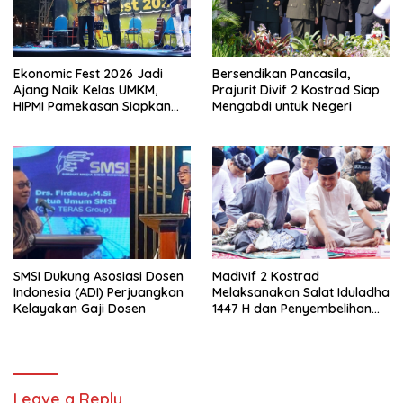
Ekonomic Fest 2026 Jadi
Bersendikan Pancasila,
Ajang Naik Kelas UMKM,
Prajurit Divif 2 Kostrad Siap
HIPMI Pamekasan Siapkan
Mengabdi untuk Negeri
Kolaborasi Ekspor hingga
Pendampingan Usaha
SMSI Dukung Asosiasi Dosen
Madivif 2 Kostrad
Indonesia (ADI) Perjuangkan
Melaksanakan Salat Iduladha
Kelayakan Gaji Dosen
1447 H dan Penyembelihan
Hewan Qurban
Leave a Reply