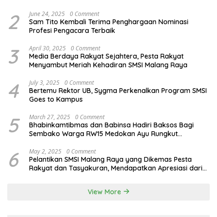
dan Ratna Antika
2
June 24, 2025
0 Comment
Sam Tito Kembali Terima Penghargaan Nominasi
Profesi Pengacara Terbaik
3
April 30, 2025
0 Comment
Media Berdaya Rakyat Sejahtera, Pesta Rakyat
Menyambut Meriah Kehadiran SMSI Malang Raya
4
July 3, 2025
0 Comment
Bertemu Rektor UB, Sygma Perkenalkan Program SMSI
Goes to Kampus
5
March 27, 2025
0 Comment
Bhabinkamtibmas dan Babinsa Hadiri Baksos Bagi
Sembako Warga RW15 Medokan Ayu Rungkut
Surabaya
6
May 2, 2025
0 Comment
Pelantikan SMSI Malang Raya yang Dikemas Pesta
Rakyat dan Tasyakuran, Mendapatkan Apresiasi dari
Bupati Malang
View More