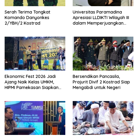
Serah Terima Tongkat
Universitas Paramadina
Komando Danyonkes
Apresiasi LLDIKTI Wilayah III
2/YBH/2 Kostrad
dalam Memperjuangkan
Eksistensi Perguruan Tinggi
Swasta
Ekonomic Fest 2026 Jadi
Bersendikan Pancasila,
Ajang Naik Kelas UMKM,
Prajurit Divif 2 Kostrad Siap
HIPMI Pamekasan Siapkan
Mengabdi untuk Negeri
Kolaborasi Ekspor hingga
Pendampingan Usaha