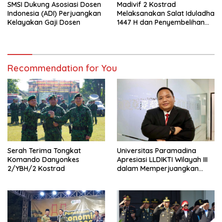
SMSI Dukung Asosiasi Dosen
Madivif 2 Kostrad
Indonesia (ADI) Perjuangkan
Melaksanakan Salat Iduladha
Kelayakan Gaji Dosen
1447 H dan Penyembelihan
Hewan Qurban
Recommendation for You
Serah Terima Tongkat
Universitas Paramadina
Komando Danyonkes
Apresiasi LLDIKTI Wilayah III
2/YBH/2 Kostrad
dalam Memperjuangkan
Eksistensi Perguruan Tinggi
Swasta