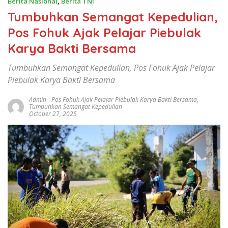
Berita Nasional
,
Berita TNI
Tumbuhkan Semangat Kepedulian,
Pos Fohuk Ajak Pelajar Piebulak
Karya Bakti Bersama
Tumbuhkan Semangat Kepedulian, Pos Fohuk Ajak Pelajar
Piebulak Karya Bakti Bersama
Admin
-
Pos Fohuk Ajak Pelajar Piebulak Karya Bakti Bersama
,
Tumbuhkan Semangat Kepedulian
October 27, 2025