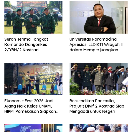
Serah Terima Tongkat
Universitas Paramadina
Komando Danyonkes
Apresiasi LLDIKTI Wilayah III
2/YBH/2 Kostrad
dalam Memperjuangkan
Eksistensi Perguruan Tinggi
Swasta
Ekonomic Fest 2026 Jadi
Bersendikan Pancasila,
Ajang Naik Kelas UMKM,
Prajurit Divif 2 Kostrad Siap
HIPMI Pamekasan Siapkan
Mengabdi untuk Negeri
Kolaborasi Ekspor hingga
Pendampingan Usaha