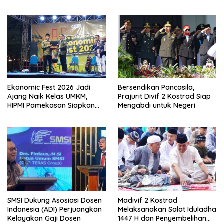
Eksistensi Perguruan Tinggi
Swasta
Ekonomic Fest 2026 Jadi
Bersendikan Pancasila,
Ajang Naik Kelas UMKM,
Prajurit Divif 2 Kostrad Siap
HIPMI Pamekasan Siapkan
Mengabdi untuk Negeri
Kolaborasi Ekspor hingga
Pendampingan Usaha
SMSI Dukung Asosiasi Dosen
Madivif 2 Kostrad
Indonesia (ADI) Perjuangkan
Melaksanakan Salat Iduladha
Kelayakan Gaji Dosen
1447 H dan Penyembelihan