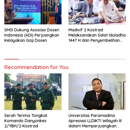
SMSI Dukung Asosiasi Dosen
Madivif 2 Kostrad
Indonesia (ADI) Perjuangkan
Melaksanakan Salat Iduladha
Kelayakan Gaji Dosen
1447 H dan Penyembelihan
Hewan Qurban
Recommendation for You
Serah Terima Tongkat
Universitas Paramadina
Komando Danyonkes
Apresiasi LLDIKTI Wilayah III
2/YBH/2 Kostrad
dalam Memperjuangkan