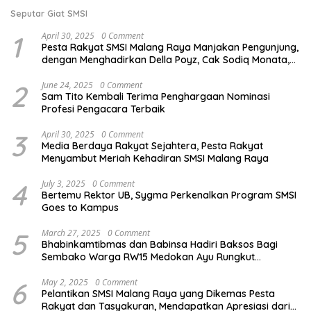
Seputar Giat SMSI
1
April 30, 2025
0 Comment
Pesta Rakyat SMSI Malang Raya Manjakan Pengunjung,
dengan Menghadirkan Della Poyz, Cak Sodiq Monata,
dan Ratna Antika
2
June 24, 2025
0 Comment
Sam Tito Kembali Terima Penghargaan Nominasi
Profesi Pengacara Terbaik
3
April 30, 2025
0 Comment
Media Berdaya Rakyat Sejahtera, Pesta Rakyat
Menyambut Meriah Kehadiran SMSI Malang Raya
4
July 3, 2025
0 Comment
Bertemu Rektor UB, Sygma Perkenalkan Program SMSI
Goes to Kampus
5
March 27, 2025
0 Comment
Bhabinkamtibmas dan Babinsa Hadiri Baksos Bagi
Sembako Warga RW15 Medokan Ayu Rungkut
Surabaya
6
May 2, 2025
0 Comment
Pelantikan SMSI Malang Raya yang Dikemas Pesta
Rakyat dan Tasyakuran, Mendapatkan Apresiasi dari