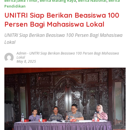
Berita Jawa Timur
,
Berita Malang Raya
,
Berita Nasional
,
Berita
Pendidikan
UNITRI Siap Berikan Beasiswa 100
Persen Bagi Mahasiswa Lokal
UNITRI Siap Berikan Beasiswa 100 Persen Bagi Mahasiswa
Lokal
Admin
-
UNITRI Siap Berikan Beasiswa 100 Persen Bagi Mahasiswa
Lokal
May 8, 2025