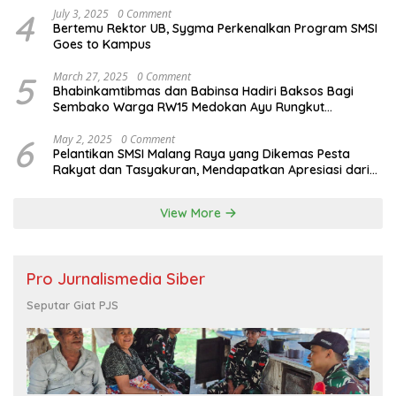
4
July 3, 2025
0 Comment
Bertemu Rektor UB, Sygma Perkenalkan Program SMSI
Goes to Kampus
5
March 27, 2025
0 Comment
Bhabinkamtibmas dan Babinsa Hadiri Baksos Bagi
Sembako Warga RW15 Medokan Ayu Rungkut
Surabaya
6
May 2, 2025
0 Comment
Pelantikan SMSI Malang Raya yang Dikemas Pesta
Rakyat dan Tasyakuran, Mendapatkan Apresiasi dari
Bupati Malang
View More
Pro Jurnalismedia Siber
Seputar Giat PJS