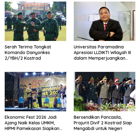
Serah Terima Tongkat
Universitas Paramadina
Komando Danyonkes
Apresiasi LLDIKTI Wilayah III
2/YBH/2 Kostrad
dalam Memperjuangkan
Eksistensi Perguruan Tinggi
Swasta
Ekonomic Fest 2026 Jadi
Bersendikan Pancasila,
Ajang Naik Kelas UMKM,
Prajurit Divif 2 Kostrad Siap
HIPMI Pamekasan Siapkan
Mengabdi untuk Negeri
Kolaborasi Ekspor hingga
Pendampingan Usaha