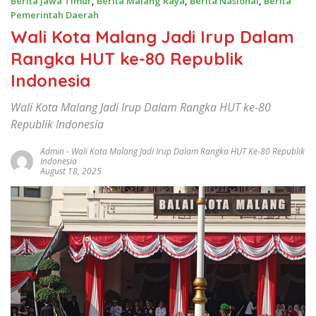
Berita Jawa Timur
,
Berita Malang Raya
,
Berita Nasional
,
Berita
Pemerintah Daerah
Wali Kota Malang Jadi Irup Dalam
Rangka HUT ke-80 Republik
Indonesia
Wali Kota Malang Jadi Irup Dalam Rangka HUT ke-80
Republik Indonesia
Admin
-
Wali Kota Malang Jadi Irup Dalam Rangka HUT Ke-80 Republik
Indonesia
August 18, 2025