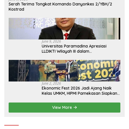
Serah Terima Tongkat Komando Danyonkes 2/YBH/2
Kostrad
June 9, 2026
Universitas Paramadina Apresiasi
LLDIKTI Wilayah III dalam
Memperjuangkan Eksistensi Perguruan
Tinggi Swasta
June 2, 2026
Ekonomic Fest 2026 Jadi Ajang Naik
Kelas UMKM, HIPMI Pamekasan Siapkan
Kolaborasi Ekspor hingga
Pendampingan Usaha
View More