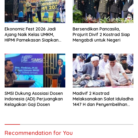
Ekonomic Fest 2026 Jadi
Bersendikan Pancasila,
Ajang Naik Kelas UMKM,
Prajurit Divif 2 Kostrad Siap
HIPMI Pamekasan Siapkan
Mengabdi untuk Negeri
Kolaborasi Ekspor hingga
Pendampingan Usaha
SMSI Dukung Asosiasi Dosen
Madivif 2 Kostrad
Indonesia (ADI) Perjuangkan
Melaksanakan Salat Iduladha
Kelayakan Gaji Dosen
1447 H dan Penyembelihan
Hewan Qurban
Recommendation for You