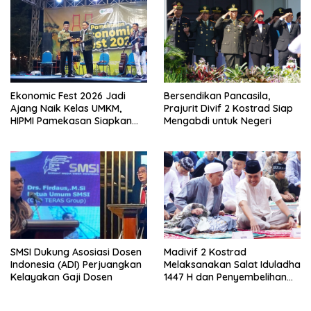
Ekonomic Fest 2026 Jadi
Bersendikan Pancasila,
Ajang Naik Kelas UMKM,
Prajurit Divif 2 Kostrad Siap
HIPMI Pamekasan Siapkan
Mengabdi untuk Negeri
Kolaborasi Ekspor hingga
Pendampingan Usaha
SMSI Dukung Asosiasi Dosen
Madivif 2 Kostrad
Indonesia (ADI) Perjuangkan
Melaksanakan Salat Iduladha
Kelayakan Gaji Dosen
1447 H dan Penyembelihan
Hewan Qurban