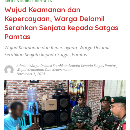
Berita Nasional
,
Berita TNI
Wujud Keamanan dan
Kepercayaan, Warga Delomil
Serahkan Senjata kepada Satgas
Pamtas
Wujud Keamanan dan Kepercayaan, Warga Delomil
Serahkan Senjata kepada Satgas Pamtas
Admin
-
Warga Delomil Serahkan Senjata Kepada Satgas Pamtas
,
Wujud Keamanan Dan Kepercayaan
November 5, 2025