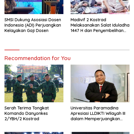
SMSI Dukung Asosiasi Dosen
Madivif 2 Kostrad
Indonesia (ADI) Perjuangkan
Melaksanakan Salat Iduladha
Kelayakan Gaji Dosen
1447 H dan Penyembelihan
Hewan Qurban
Recommendation for You
Serah Terima Tongkat
Universitas Paramadina
Komando Danyonkes
Apresiasi LLDIKTI Wilayah III
2/YBH/2 Kostrad
dalam Memperjuangkan
Eksistensi Perguruan Tinggi
Swasta