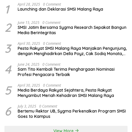
1
April 28, 2025
0 Comment
Launching dan Deklarasi SMSI Malang Raya
2
June 15, 2025
0 Comment
SMSI Jatim Bersama Sygma Research Sepakat Bangun
Media Berintegritas
3
April 30, 2025
0 Comment
Pesta Rakyat SMSI Malang Raya Manjakan Pengunjung,
dengan Menghadirkan Della Poyz, Cak Sodiq Monata,
dan Ratna Antika
4
June 24, 2025
0 Comment
Sam Tito Kembali Terima Penghargaan Nominasi
Profesi Pengacara Terbaik
5
April 30, 2025
0 Comment
Media Berdaya Rakyat Sejahtera, Pesta Rakyat
Menyambut Meriah Kehadiran SMSI Malang Raya
6
July 3, 2025
0 Comment
Bertemu Rektor UB, Sygma Perkenalkan Program SMSI
Goes to Kampus
View More