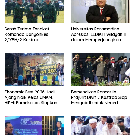
Serah Terima Tongkat
Universitas Paramadina
Komando Danyonkes
Apresiasi LLDIKTI Wilayah III
2/YBH/2 Kostrad
dalam Memperjuangkan
Eksistensi Perguruan Tinggi
Swasta
Ekonomic Fest 2026 Jadi
Bersendikan Pancasila,
Ajang Naik Kelas UMKM,
Prajurit Divif 2 Kostrad Siap
HIPMI Pamekasan Siapkan
Mengabdi untuk Negeri
Kolaborasi Ekspor hingga
Pendampingan Usaha