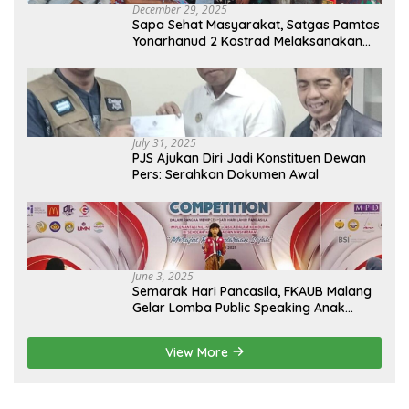
December 29, 2025
Sapa Sehat Masyarakat, Satgas Pamtas
Yonarhanud 2 Kostrad Melaksanakan
Komsos dan Kesehatan Keliling
July 31, 2025
PJS Ajukan Diri Jadi Konstituen Dewan
Pers: Serahkan Dokumen Awal
June 3, 2025
Semarak Hari Pancasila, FKAUB Malang
Gelar Lomba Public Speaking Anak
dengan Tema Implementasi Nilai-nilai
Pancasila
View More