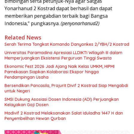
bimbingan serta petunjuk-Nya agar Satgas
Yonarhanud 2 Kostrad dapat berhasil dan dapat
memberikan pengabdian terbaik bagi Bangsa
Indonesia,” pungkasnya.
(penyonarhanud2)
Related News
Serah Terima Tongkat Komando Danyonkes 2/YBH/2 Kostrad
Universitas Paramadina Apresiasi LLDIKTI Wilayah III dalam
Memperjuangkan Eksistensi Perguruan Tinggi Swasta
Ekonomic Fest 2026 Jadi Ajang Naik Kelas UMKM, HIPMI
Pamekasan Siapkan Kolaborasi Ekspor hingga
Pendampingan Usaha
Bersendikan Pancasila, Prajurit Divif 2 Kostrad Siap Mengabdi
untuk Negeri
SMSI Dukung Asosiasi Dosen Indonesia (ADI) Perjuangkan
Kelayakan Gaji Dosen
Madivif 2 Kostrad Melaksanakan Salat Iduladha 1447 H dan
Penyembelihan Hewan Qurban