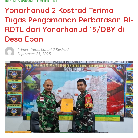
Berita Nasional
,
Berita TNI
Yonarhanud 2 Kostrad Terima
Tugas Pengamanan Perbatasan RI-
RDTL dari Yonarhanud 15/DBY di
Desa Eban
Admin
-
Yonarhanud 2 Kostrad
September 25, 2025