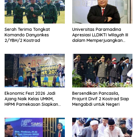
Serah Terima Tongkat
Universitas Paramadina
Komando Danyonkes
Apresiasi LLDIKTI Wilayah III
2/YBH/2 Kostrad
dalam Memperjuangkan
Eksistensi Perguruan Tinggi
Swasta
Ekonomic Fest 2026 Jadi
Bersendikan Pancasila,
Ajang Naik Kelas UMKM,
Prajurit Divif 2 Kostrad Siap
HIPMI Pamekasan Siapkan
Mengabdi untuk Negeri
Kolaborasi Ekspor hingga
Pendampingan Usaha