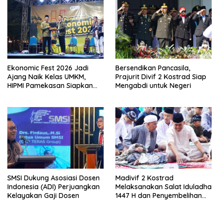
Ekonomic Fest 2026 Jadi
Bersendikan Pancasila,
Ajang Naik Kelas UMKM,
Prajurit Divif 2 Kostrad Siap
HIPMI Pamekasan Siapkan
Mengabdi untuk Negeri
Kolaborasi Ekspor hingga
Pendampingan Usaha
SMSI Dukung Asosiasi Dosen
Madivif 2 Kostrad
Indonesia (ADI) Perjuangkan
Melaksanakan Salat Iduladha
Kelayakan Gaji Dosen
1447 H dan Penyembelihan
Hewan Qurban