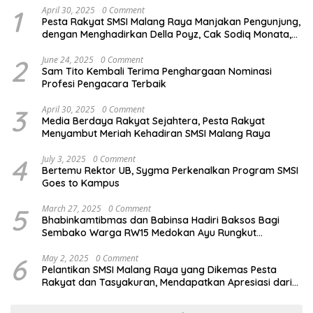
1
April 30, 2025
0 Comment
Pesta Rakyat SMSI Malang Raya Manjakan Pengunjung,
dengan Menghadirkan Della Poyz, Cak Sodiq Monata,
dan Ratna Antika
2
June 24, 2025
0 Comment
Sam Tito Kembali Terima Penghargaan Nominasi
Profesi Pengacara Terbaik
3
April 30, 2025
0 Comment
Media Berdaya Rakyat Sejahtera, Pesta Rakyat
Menyambut Meriah Kehadiran SMSI Malang Raya
4
July 3, 2025
0 Comment
Bertemu Rektor UB, Sygma Perkenalkan Program SMSI
Goes to Kampus
5
March 27, 2025
0 Comment
Bhabinkamtibmas dan Babinsa Hadiri Baksos Bagi
Sembako Warga RW15 Medokan Ayu Rungkut
Surabaya
6
May 2, 2025
0 Comment
Pelantikan SMSI Malang Raya yang Dikemas Pesta
Rakyat dan Tasyakuran, Mendapatkan Apresiasi dari
Bupati Malang