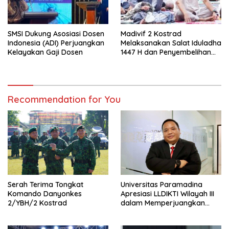
SMSI Dukung Asosiasi Dosen
Madivif 2 Kostrad
Indonesia (ADI) Perjuangkan
Melaksanakan Salat Iduladha
Kelayakan Gaji Dosen
1447 H dan Penyembelihan
Hewan Qurban
Recommendation for You
Serah Terima Tongkat
Universitas Paramadina
Komando Danyonkes
Apresiasi LLDIKTI Wilayah III
2/YBH/2 Kostrad
dalam Memperjuangkan
Eksistensi Perguruan Tinggi
Swasta