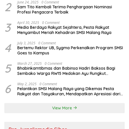
2
June 24, 2025
0 Comment
Sam Tito Kembali Terima Penghargaan Nominasi
Profesi Pengacara Terbaik
3
April 30, 2025
0 Comment
Media Berdaya Rakyat Sejahtera, Pesta Rakyat
Menyambut Meriah Kehadiran SMSI Malang Raya
4
July 3, 2025
0 Comment
Bertemu Rektor UB, Sygma Perkenalkan Program SMSI
Goes to Kampus
5
March 27, 2025
0 Comment
Bhabinkamtibmas dan Babinsa Hadiri Baksos Bagi
Sembako Warga RW15 Medokan Ayu Rungkut
Surabaya
6
May 2, 2025
0 Comment
Pelantikan SMSI Malang Raya yang Dikemas Pesta
Rakyat dan Tasyakuran, Mendapatkan Apresiasi dari
Bupati Malang
View More