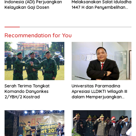
Indonesia (ADI) Perjuangkan
Melaksanakan Salat Iduladha
Kelayakan Gaji Dosen
1447 H dan Penyembelihan
Hewan Qurban
Recommendation for You
Serah Terima Tongkat
Universitas Paramadina
Komando Danyonkes
Apresiasi LLDIKTI Wilayah III
2/YBH/2 Kostrad
dalam Memperjuangkan
Eksistensi Perguruan Tinggi
Swasta