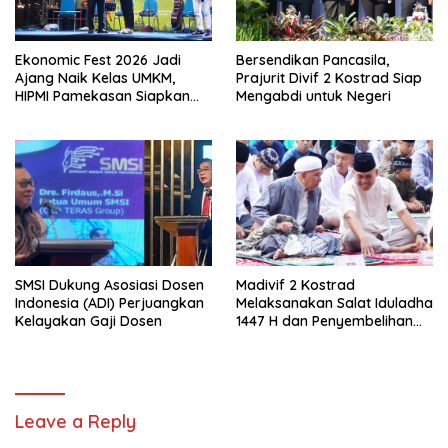
Ekonomic Fest 2026 Jadi
Bersendikan Pancasila,
Ajang Naik Kelas UMKM,
Prajurit Divif 2 Kostrad Siap
HIPMI Pamekasan Siapkan
Mengabdi untuk Negeri
Kolaborasi Ekspor hingga
Pendampingan Usaha
SMSI Dukung Asosiasi Dosen
Madivif 2 Kostrad
Indonesia (ADI) Perjuangkan
Melaksanakan Salat Iduladha
Kelayakan Gaji Dosen
1447 H dan Penyembelihan
Hewan Qurban
Leave a Reply