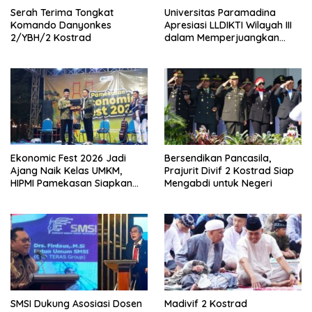
Serah Terima Tongkat
Universitas Paramadina
Komando Danyonkes
Apresiasi LLDIKTI Wilayah III
2/YBH/2 Kostrad
dalam Memperjuangkan
Eksistensi Perguruan Tinggi
Swasta
Ekonomic Fest 2026 Jadi
Bersendikan Pancasila,
Ajang Naik Kelas UMKM,
Prajurit Divif 2 Kostrad Siap
HIPMI Pamekasan Siapkan
Mengabdi untuk Negeri
Kolaborasi Ekspor hingga
Pendampingan Usaha
SMSI Dukung Asosiasi Dosen
Madivif 2 Kostrad