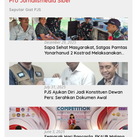
Pro Jurnalismedia Siber
Seputar Giat PJS
December 29, 2025
Sapa Sehat Masyarakat, Satgas Pamtas
Yonarhanud 2 Kostrad Melaksanakan
Komsos dan Kesehatan Keliling
July 31, 2025
PJS Ajukan Diri Jadi Konstituen Dewan
Pers: Serahkan Dokumen Awal
June 3, 2025
Semarak Hari Pancasila, FKAUB Malang