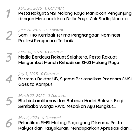
1
April 30, 2025
0 Comment
Pesta Rakyat SMSI Malang Raya Manjakan Pengunjung,
dengan Menghadirkan Della Poyz, Cak Sodiq Monata,
dan Ratna Antika
2
June 24, 2025
0 Comment
Sam Tito Kembali Terima Penghargaan Nominasi
Profesi Pengacara Terbaik
3
April 30, 2025
0 Comment
Media Berdaya Rakyat Sejahtera, Pesta Rakyat
Menyambut Meriah Kehadiran SMSI Malang Raya
4
July 3, 2025
0 Comment
Bertemu Rektor UB, Sygma Perkenalkan Program SMSI
Goes to Kampus
5
March 27, 2025
0 Comment
Bhabinkamtibmas dan Babinsa Hadiri Baksos Bagi
Sembako Warga RW15 Medokan Ayu Rungkut
Surabaya
6
May 2, 2025
0 Comment
Pelantikan SMSI Malang Raya yang Dikemas Pesta
Rakyat dan Tasyakuran, Mendapatkan Apresiasi dari
Bupati Malang