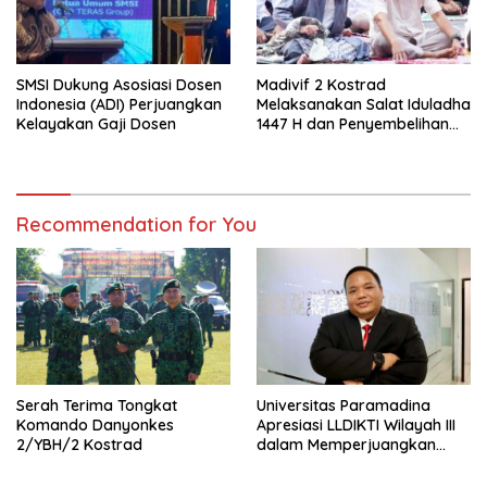
SMSI Dukung Asosiasi Dosen
Madivif 2 Kostrad
Indonesia (ADI) Perjuangkan
Melaksanakan Salat Iduladha
Kelayakan Gaji Dosen
1447 H dan Penyembelihan
Hewan Qurban
Recommendation for You
Serah Terima Tongkat
Universitas Paramadina
Komando Danyonkes
Apresiasi LLDIKTI Wilayah III
2/YBH/2 Kostrad
dalam Memperjuangkan
Eksistensi Perguruan Tinggi
Swasta