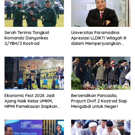
Serah Terima Tongkat
Universitas Paramadina
Komando Danyonkes
Apresiasi LLDIKTI Wilayah III
2/YBH/2 Kostrad
dalam Memperjuangkan
Eksistensi Perguruan Tinggi
Swasta
Ekonomic Fest 2026 Jadi
Bersendikan Pancasila,
Ajang Naik Kelas UMKM,
Prajurit Divif 2 Kostrad Siap
HIPMI Pamekasan Siapkan
Mengabdi untuk Negeri
Kolaborasi Ekspor hingga
Pendampingan Usaha