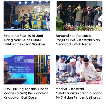
Ekonomic Fest 2026 Jadi
Bersendikan Pancasila,
Ajang Naik Kelas UMKM,
Prajurit Divif 2 Kostrad Siap
HIPMI Pamekasan Siapkan
Mengabdi untuk Negeri
Kolaborasi Ekspor hingga
Pendampingan Usaha
SMSI Dukung Asosiasi Dosen
Madivif 2 Kostrad
Indonesia (ADI) Perjuangkan
Melaksanakan Salat Iduladha
Kelayakan Gaji Dosen
1447 H dan Penyembelihan
Hewan Qurban