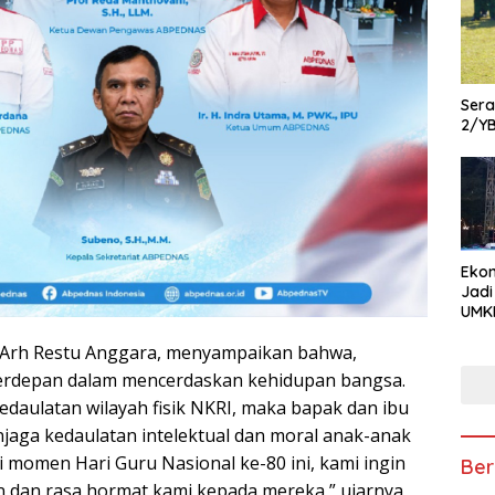
Ser
2/Y
Ekon
Jadi
UMKM
Pam
n Arh Restu Anggara, menyampaikan bahwa,
Kola
hin
terdepan dalam mencerdaskan kehidupan bangsa.
Usa
edaulatan wilayah fisik NKRI, maka bapak dan ibu
njaga kedaulatan intelektual dan moral anak-anak
Di momen Hari Guru Nasional ke-80 ini, kami ingin
Ber
 dan rasa hormat kami kepada mereka,” ujarnya