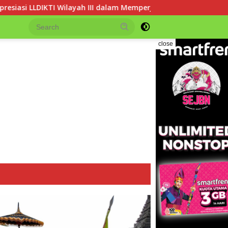
lam Memperjuangkan Eksistensi Perguruan Tinggi Swasta
close