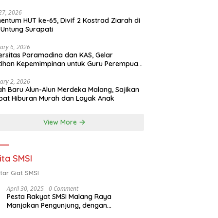
 27, 2026
ntum HUT ke-65, Divif 2 Kostrad Ziarah di
Untung Surapati
ary 6, 2026
ersitas Paramadina dan KAS, Gelar
tihan Kepemimpinan untuk Guru Perempuan
ota Malang (2-5 Februari 2026)
ary 2, 2026
h Baru Alun-Alun Merdeka Malang, Sajikan
at Hiburan Murah dan Layak Anak
View More
ita SMSI
tar Giat SMSI
April 30, 2025
0 Comment
Pesta Rakyat SMSI Malang Raya
Manjakan Pengunjung, dengan
Menghadirkan Della Poyz, Cak Sodiq