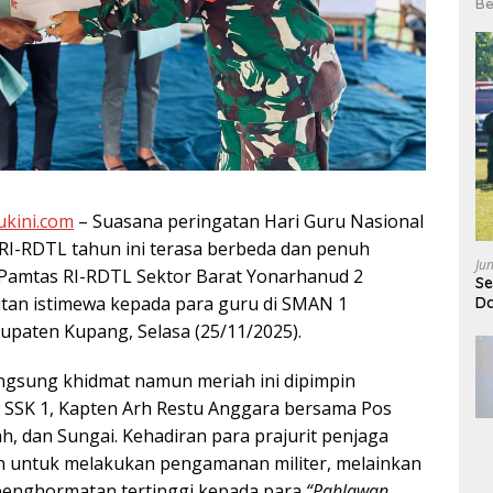
Be
ukini.com
– Suasana peringatan Hari Guru Nasional
 RI-RDTL tahun ini terasa berbeda dan penuh
Ju
 Pamtas RI-RDTL Sektor Barat Yonarhanud 2
Se
utan istimewa kepada para guru di SMAN 1
Da
paten Kupang, Selasa (25/11/2025).
ngsung khidmat namun meriah ini dipimpin
 SSK 1, Kapten Arh Restu Anggara bersama Pos
h, dan Sungai. Kehadiran para prajurit penjaga
n untuk melakukan pengamanan militer, melainkan
enghormatan tertinggi kepada para
“Pahlawan