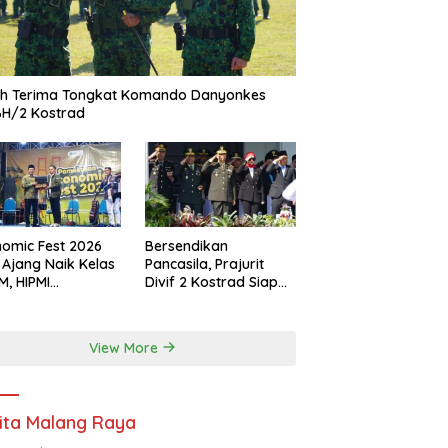
ah Terima Tongkat Komando Danyonkes
BH/2 Kostrad
omic Fest 2026
Bersendikan
 Ajang Naik Kelas
Pancasila, Prajurit
, HIPMI
Divif 2 Kostrad Siap
ekasan Siapkan
Mengabdi untuk
borasi Ekspor
Negeri
gga Pendampingan
View More
ha
ita Malang Raya