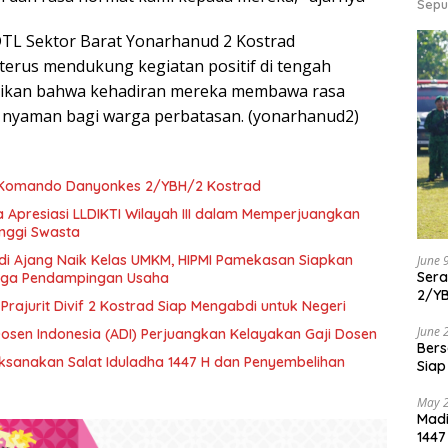
Sepu
TL Sektor Barat Yonarhanud 2 Kostrad
erus mendukung kegiatan positif di tengah
ikan bahwa kehadiran mereka membawa rasa
 nyaman bagi warga perbatasan. (yonarhanud2)
 Komando Danyonkes 2/YBH/2 Kostrad
 Apresiasi LLDIKTI Wilayah III dalam Memperjuangkan
inggi Swasta
di Ajang Naik Kelas UMKM, HIPMI Pamekasan Siapkan
June 
Ser
ngga Pendampingan Usaha
2/Y
 Prajurit Divif 2 Kostrad Siap Mengabdi untuk Negeri
June 
Dosen Indonesia (ADI) Perjuangkan Kelayakan Gaji Dosen
Bers
aksanakan Salat Iduladha 1447 H dan Penyembelihan
Siap
May 
Madi
1447