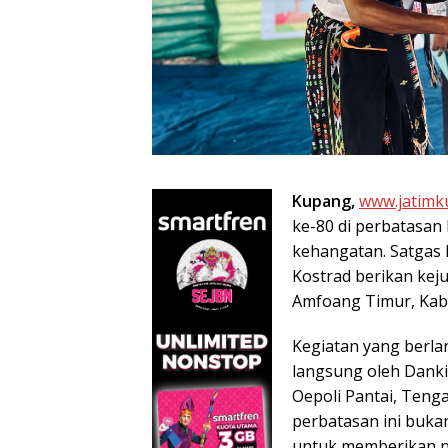
Kupang,
www.jatimk
ke-80 di perbatasan
kehangatan. Satgas
Kostrad berikan kej
Amfoang Timur, Kabu
Kegiatan yang berla
langsung oleh Danki
Oepoli Pantai, Tenga
perbatasan ini buka
untuk memberikan p