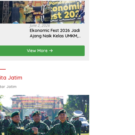
Eksistensi Perguruan
Tinggi Swasta
June 2, 2026
Ekonomic Fest 2026 Jadi
Ajang Naik Kelas UMKM,
HIPMI Pamekasan Siapkan
Kolaborasi Ekspor hingga
View More
Pendampingan Usaha
ita Jatim
tar Jatim