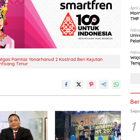
April
Mome
TMP 
Febru
Univ
Pela
se-K
Febru
Waja
Satgas Pamtas Yonarhanud 2 Kostrad Beri Kejutan
Temp
Amfoang Timur
Ber
Sepu
1