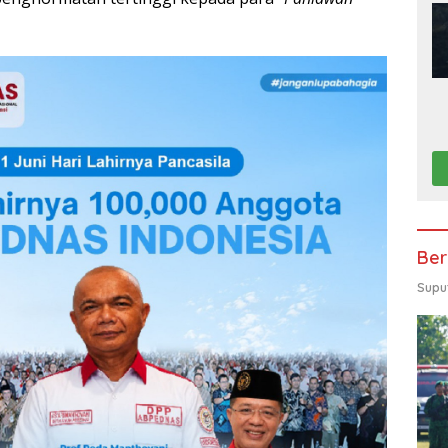
Ber
Supu