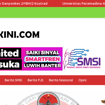
Universitas Paramadina Apresiasi LLDIKTI Wilayah III da
Berita SMSI
Berita PJS
Berita Nasional
Opini